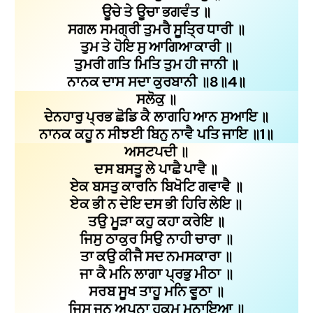
ਊਚੇ ਤੇ ਊਚਾ ਭਗਵੰਤ ॥
ਸਗਲ ਸਮਗ੍ਰੀ ਤੁਮਰੈ ਸੂਤ੍ਰਿ ਧਾਰੀ ॥
ਤੁਮ ਤੇ ਹੋਇ ਸੁ ਆਗਿਆਕਾਰੀ ॥
ਤੁਮਰੀ ਗਤਿ ਮਿਤਿ ਤੁਮ ਹੀ ਜਾਨੀ ॥
ਨਾਨਕ ਦਾਸ ਸਦਾ ਕੁਰਬਾਨੀ ॥8॥4॥
ਸਲੋਕੁ ॥
ਦੇਨਹਾਰੁ ਪ੍ਰਭ ਛੋਡਿ ਕੈ ਲਾਗਹਿ ਆਨ ਸੁਆਇ ॥
ਨਾਨਕ ਕਹੂ ਨ ਸੀਝਈ ਬਿਨੁ ਨਾਵੈ ਪਤਿ ਜਾਇ ॥1॥
ਅਸਟਪਦੀ ॥
ਦਸ ਬਸਤੂ ਲੇ ਪਾਛੈ ਪਾਵੈ ॥
ਏਕ ਬਸਤੁ ਕਾਰਨਿ ਬਿਖੋਟਿ ਗਵਾਵੈ ॥
ਏਕ ਭੀ ਨ ਦੇਇ ਦਸ ਭੀ ਹਿਰਿ ਲੇਇ ॥
ਤਉ ਮੂੜਾ ਕਹੁ ਕਹਾ ਕਰੇਇ ॥
ਜਿਸੁ ਠਾਕੁਰ ਸਿਉ ਨਾਹੀ ਚਾਰਾ ॥
ਤਾ ਕਉ ਕੀਜੈ ਸਦ ਨਮਸਕਾਰਾ ॥
ਜਾ ਕੈ ਮਨਿ ਲਾਗਾ ਪ੍ਰਭੁ ਮੀਠਾ ॥
ਸਰਬ ਸੂਖ ਤਾਹੂ ਮਨਿ ਵੂਠਾ ॥
ਜਿਸੁ ਜਨ ਅਪਨਾ ਹੁਕਮੁ ਮਨਾਇਆ ॥