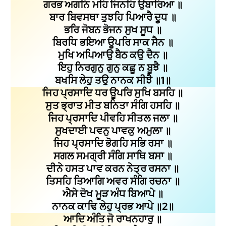
ਗਰਭ ਅਗਨਿ ਮਹਿ ਜਿਨਹਿ ਉਬਾਰਿਆ ॥
ਬਾਰ ਬਿਵਸਥਾ ਤੁਝਹਿ ਪਿਆਰੈ ਦੂਧ ॥
ਭਰਿ ਜੋਬਨ ਭੋਜਨ ਸੁਖ ਸੂਧ ॥
ਬਿਰਧਿ ਭਇਆ ਊਪਰਿ ਸਾਕ ਸੈਨ ॥
ਮੁਖਿ ਅਪਿਆਉ ਬੈਠ ਕਉ ਦੈਨ ॥
ਇਹੁ ਨਿਰਗੁਨੁ ਗੁਨੁ ਕਛੂ ਨ ਬੂਝੈ ॥
ਬਖਸਿ ਲੇਹੁ ਤਉ ਨਾਨਕ ਸੀਝੈ ॥1॥
ਜਿਹ ਪ੍ਰਸਾਦਿ ਧਰ ਊਪਰਿ ਸੁਖਿ ਬਸਹਿ ॥
ਸੁਤ ਭ੍ਰਾਤ ਮੀਤ ਬਨਿਤਾ ਸੰਗਿ ਹਸਹਿ ॥
ਜਿਹ ਪ੍ਰਸਾਦਿ ਪੀਵਹਿ ਸੀਤਲ ਜਲਾ ॥
ਸੁਖਦਾਈ ਪਵਨੁ ਪਾਵਕੁ ਅਮੁਲਾ ॥
ਜਿਹ ਪ੍ਰਸਾਦਿ ਭੋਗਹਿ ਸਭਿ ਰਸਾ ॥
ਸਗਲ ਸਮਗ੍ਰੀ ਸੰਗਿ ਸਾਥਿ ਬਸਾ ॥
ਦੀਨੇ ਹਸਤ ਪਾਵ ਕਰਨ ਨੇਤ੍ਰ ਰਸਨਾ ॥
ਤਿਸਹਿ ਤਿਆਗਿ ਅਵਰ ਸੰਗਿ ਰਚਨਾ ॥
ਐਸੇ ਦੋਖ ਮੂੜ ਅੰਧ ਬਿਆਪੇ ॥
ਨਾਨਕ ਕਾਢਿ ਲੇਹੁ ਪ੍ਰਭ ਆਪੇ ॥2॥
ਆਦਿ ਅੰਤਿ ਜੋ ਰਾਖਨਹਾਰੁ ॥