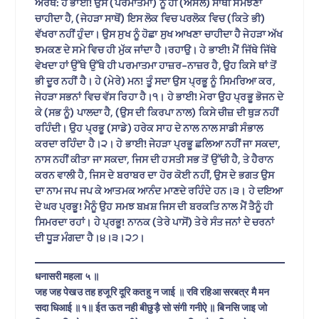
ਅਰਥ: ਹੇ ਭਾਈ! ਉਸ (ਪਰਮਾਤਮਾ) ਨੂੰ ਹੀ (ਅਸਲ) ਸਾਥੀ ਸਮਝਣਾ
ਚਾਹੀਦਾ ਹੈ, (ਜੇਹੜਾ ਸਾਥੋਂ) ਇਸ ਲੋਕ ਵਿਚ ਪਰਲੋਕ ਵਿਚ (ਕਿਤੇ ਭੀ)
ਵੱਖਰਾ ਨਹੀਂ ਹੁੰਦਾ। ਉਸ ਸੁਖ ਨੂੰ ਹੋਛਾ ਸੁਖ ਆਖਣਾ ਚਾਹੀਦਾ ਹੈ ਜੇਹੜਾ ਅੱਖ
ਝਮਕਣ ਦੇ ਸਮੇ ਵਿਚ ਹੀ ਮੁੱਕ ਜਾਂਦਾ ਹੈ।ਰਹਾਉ। ਹੇ ਭਾਈ! ਮੈਂ ਜਿੱਥੇ ਜਿੱਥੇ
ਵੇਖਦਾ ਹਾਂ ਉੱਥੇ ਉੱਥੇ ਹੀ ਪਰਮਾਤਮਾ ਹਾਜ਼ਰ-ਨਾਜ਼ਰ ਹੈ, ਉਹ ਕਿਸੇ ਥਾਂ ਤੋਂ
ਭੀ ਦੂਰ ਨਹੀਂ ਹੈ। ਹੇ (ਮੇਰੇ) ਮਨ! ਤੂੰ ਸਦਾ ਉਸ ਪ੍ਰਭੂ ਨੂੰ ਸਿਮਰਿਆ ਕਰ,
ਜੇਹੜਾ ਸਭਨਾਂ ਵਿਚ ਵੱਸ ਰਿਹਾ ਹੈ।੧। ਹੇ ਭਾਈ! ਮੇਰਾ ਉਹ ਪ੍ਰਭੂ ਭੋਜਨ ਦੇ
ਕੇ (ਸਭ ਨੂੰ) ਪਾਲਦਾ ਹੈ, (ਉਸ ਦੀ ਕਿਰਪਾ ਨਾਲ) ਕਿਸੇ ਚੀਜ਼ ਦੀ ਥੁੜ ਨਹੀਂ
ਰਹਿੰਦੀ। ਉਹ ਪ੍ਰਭੂ (ਸਾਡੇ) ਹਰੇਕ ਸਾਹ ਦੇ ਨਾਲ ਨਾਲ ਸਾਡੀ ਸੰਭਾਲ
ਕਰਦਾ ਰਹਿੰਦਾ ਹੈ।੨। ਹੇ ਭਾਈ! ਜੇਹੜਾ ਪ੍ਰਭੂ ਛਲਿਆ ਨਹੀਂ ਜਾ ਸਕਦਾ,
ਨਾਸ ਨਹੀਂ ਕੀਤਾ ਜਾ ਸਕਦਾ, ਜਿਸ ਦੀ ਹਸਤੀ ਸਭ ਤੋਂ ਉੱਚੀ ਹੈ, ਤੇ ਹੈਰਾਨ
ਕਰਨ ਵਾਲੀ ਹੈ, ਜਿਸ ਦੇ ਬਰਾਬਰ ਦਾ ਹੋਰ ਕੋਈ ਨਹੀਂ, ਉਸ ਦੇ ਭਗਤ ਉਸ
ਦਾ ਨਾਮ ਜਪ ਜਪ ਕੇ ਆਤਮਕ ਆਨੰਦ ਮਾਣਦੇ ਰਹਿੰਦੇ ਹਨ।੩। ਹੇ ਦਇਆ
ਦੇ ਘਰ ਪ੍ਰਭੂ! ਮੈਨੂੰ ਉਹ ਸਮਝ ਬਖ਼ਸ਼ ਜਿਸ ਦੀ ਬਰਕਤਿ ਨਾਲ ਮੈਂ ਤੈਨੂੰ ਹੀ
ਸਿਮਰਦਾ ਰਹਾਂ। ਹੇ ਪ੍ਰਭੂ! ਨਾਨਕ (ਤੇਰੇ ਪਾਸੋਂ) ਤੇਰੇ ਸੰਤ ਜਨਾਂ ਦੇ ਚਰਨਾਂ
ਦੀ ਧੂੜ ਮੰਗਦਾ ਹੈ।੪।੩।੨੭।
धनासरी महला ५ ॥
जह जह पेखउ तह हजूरि दूरि कतहु न जाई ॥ रवि रहिआ सरबत्र मै मन
सदा धिआई ॥१॥ ईत ऊत नही बीछुड़ै सो संगी गनीऐ ॥ बिनसि जाइ जो