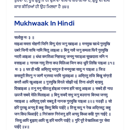
ਤੁਰਦਾ ਹੈ; ਪੂਰੇ ਗੁਰੂ ਨੇ ਹੀ ਉਸ ਦਾ ਦੀਦਾਰ ਕਰਾਇਆ ਹੈ, ਗੁਰੂ ਦੀ ਦੱਸੀ
ਕਾਰ ਕੀਤਿਆਂ ਹੀ ਉਹ ਮਿਲਦਾ ਹੈ ॥੪॥
Mukhwaak In Hindi
सलोकु मः ३ ॥
माइआ ममता मोहणी जिनि विणु दंता जगु खाइआ ॥ मनमुख खाधे गुरमुखि
उबरे जिनी सचि नामि चितु लाइआ ॥
बिनु नावै जगु कमला फिरै गुरमुखि
नदरी आइआ ॥ धंधा करतिआ निहफलु जनमु गवाइआ सुखदाता मनि न
वसाइआ ॥
नानक नामु तिना कउ मिलिआ जिन कउ धुरि लिखि पाइआ ॥१॥
मः ३ ॥ घर ही महि अम्रितु भरपूरु है मनमुखा सादु न पाइआ ॥ जिउ
कसतूरी मिरगु न जाणै भ्रमदा भरमि भुलाइआ ॥ अम्रितु तजि बिखु संग्रहै
करतै आपि खुआइआ ॥ गुरमुखि विरले सोझी पई तिना अंदरि ब्रहमु
दिखाइआ ॥ तनु मनु सीतलु होइआ रसना हरि सादु आइआ ॥ सबदे ही नाउ
ऊपजै सबदे मेलि मिलाइआ ॥ बिनु सबदै सभु जगु बउराना बिरथा जनमु
गवाइआ ॥
अम्रितु एको सबदु है नानक गुरमुखि पाइआ ॥२॥ पउड़ी ॥ सो
हरि पुरखु अगमु है कहु कितु बिधि पाईऐ ॥ तिसु रूपु न रेख अद्रिसटु कहु
जन किउ धिआईऐ ॥ निरंकारु निरंजनु हरि अगमु किआ कहि गुण गाईऐ ॥
जिसु आपि बुझाए आपि सु हरि मारगि पाईऐ ॥ गुरि पूरै वेखालिआ गुर सेवा
पाईऐ ॥४॥