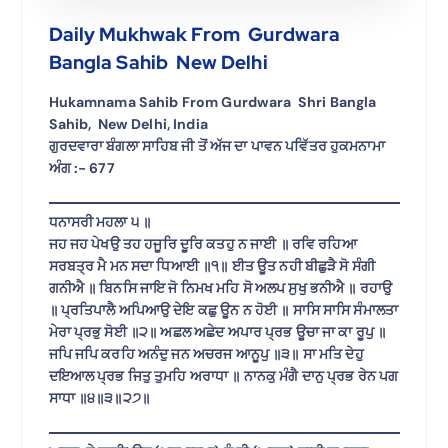
Daily Mukhwak From Gurdwara
Bangla Sahib New Delhi
Hukamnama Sahib From Gurdwara Shri Bangla
Sahib, New Delhi, India
ਗੁਰਦਵਾਰਾ ਬੰਗਲਾ ਸਾਹਿਬ ਜੀ ਤੋਂ ਅੱਜ ਦਾ ਪਾਵਨ ਪਵਿੱਤਰ ਹੁਕਮਨਾਮਾ
ਅੰਗ :- 677
ਧਨਾਸਰੀ ਮਹਲਾ ੫ ॥
ਜਹ ਜਹ ਪੇਖਉ ਤਹ ਹਜੂਰਿ ਦੂਰਿ ਕਤਹੁ ਨ ਜਾਈ ॥ ਰਵਿ ਰਹਿਆ
ਸਰਬਤ੍ਰ ਮੈ ਮਨ ਸਦਾ ਧਿਆਈ ॥੧॥ ਈਤ ਊਤ ਨਹੀ ਬੀਛੁੜੈ ਸੋ ਸੰਗੀ
ਗਨੀਐ ॥ ਬਿਨਸਿ ਜਾਇ ਜੋ ਨਿਮਖ ਮਹਿ ਸੋ ਅਲਪ ਸੁਖੁ ਭਨੀਐ ॥ ਰਹਾਉ
॥ ਪ੍ਰਤਿਪਾਲੈ ਅਪਿਆਉ ਦੇਇ ਕਛੁ ਊਨ ਨ ਹੋਈ ॥ ਸਾਸਿ ਸਾਸਿ ਸੰਮਾਲਤਾ
ਮੇਰਾ ਪ੍ਰਭੁ ਸੋਈ ॥੨॥ ਅਛਲ ਅਛੇਦ ਅਪਾਰ ਪ੍ਰਭ ਊਚਾ ਜਾ ਕਾ ਰੂਪੁ ॥
ਜਪਿ ਜਪਿ ਕਰਹਿ ਅਨੰਦੁ ਜਨ ਅਚਰਜ ਆਨੂਪੁ ॥੩॥ ਸਾ ਮਤਿ ਦੇਹੁ
ਦਇਆਲ ਪ੍ਰਭ ਜਿਤੁ ਤੁਮਹਿ ਅਰਾਧਾ ॥ ਨਾਨਕੁ ਮੰਗੈ ਦਾਨੁ ਪ੍ਰਭ ਰੇਨ ਪਗ
ਸਾਧਾ ॥੪॥੩॥੨੭॥