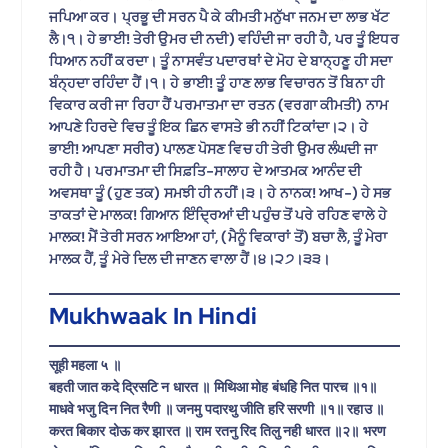
ਜਪਿਆ ਕਰ। ਪ੍ਰਭੂ ਦੀ ਸਰਨ ਪੈ ਕੇ ਕੀਮਤੀ ਮਨੁੱਖਾ ਜਨਮ ਦਾ ਲਾਭ ਖੱਟ
ਲੈ।੧। ਹੇ ਭਾਈ! ਤੇਰੀ ਉਮਰ ਦੀ ਨਦੀ) ਵਹਿੰਦੀ ਜਾ ਰਹੀ ਹੈ, ਪਰ ਤੂੰ ਇਧਰ
ਧਿਆਨ ਨਹੀਂ ਕਰਦਾ। ਤੂੰ ਨਾਸਵੰਤ ਪਦਾਰਥਾਂ ਦੇ ਮੋਹ ਦੇ ਬਾਨ੍ਹਣੂ ਹੀ ਸਦਾ
ਬੰਨ੍ਹਦਾ ਰਹਿੰਦਾ ਹੈਂ।੧। ਹੇ ਭਾਈ! ਤੂੰ ਹਾਣ ਲਾਭ ਵਿਚਾਰਨ ਤੋਂ ਬਿਨਾ ਹੀ
ਵਿਕਾਰ ਕਰੀ ਜਾ ਰਿਹਾ ਹੈਂ ਪਰਮਾਤਮਾ ਦਾ ਰਤਨ (ਵਰਗਾ ਕੀਮਤੀ) ਨਾਮ
ਆਪਣੇ ਹਿਰਦੇ ਵਿਚ ਤੂੰ ਇਕ ਛਿਨ ਵਾਸਤੇ ਭੀ ਨਹੀਂ ਟਿਕਾਂਦਾ।੨। ਹੇ
ਭਾਈ! ਆਪਣਾ ਸਰੀਰ) ਪਾਲਣ ਪੋਸਣ ਵਿਚ ਹੀ ਤੇਰੀ ਉਮਰ ਲੰਘਦੀ ਜਾ
ਰਹੀ ਹੈ। ਪਰਮਾਤਮਾ ਦੀ ਸਿਫ਼ਤਿ-ਸਾਲਾਹ ਦੇ ਆਤਮਕ ਆਨੰਦ ਦੀ
ਅਵਸਥਾ ਤੂੰ (ਹੁਣ ਤਕ) ਸਮਝੀ ਹੀ ਨਹੀਂ।੩। ਹੇ ਨਾਨਕ! ਆਖ-) ਹੇ ਸਭ
ਤਾਕਤਾਂ ਦੇ ਮਾਲਕ! ਗਿਆਨ ਇੰਦ੍ਰਿਆਂ ਦੀ ਪਹੁੰਚ ਤੋਂ ਪਰੇ ਰਹਿਣ ਵਾਲੇ ਹੇ
ਮਾਲਕ! ਮੈਂ ਤੇਰੀ ਸਰਨ ਆਇਆ ਹਾਂ, (ਮੈਨੂੰ ਵਿਕਾਰਾਂ ਤੋਂ) ਬਚਾ ਲੈ, ਤੂੰ ਮੇਰਾ
ਮਾਲਕ ਹੈਂ, ਤੂੰ ਮੇਰੇ ਦਿਲ ਦੀ ਜਾਣਨ ਵਾਲਾ ਹੈਂ।੪।੨੭।੩੩।
Mukhwaak In Hindi
सूही महला ५ ॥
बहती जात कदे द्रिसटि न धारत ॥ मिथिआ मोह बंधहि नित पारच ॥१॥
माधवे भजु दिन नित रैणी ॥ जनमु पदारथु जीति हरि सरणी ॥१॥ रहाउ ॥
करत बिकार दोऊ कर झारत ॥ राम रतनु रिद तिलु नही धारत ॥२॥ भरण