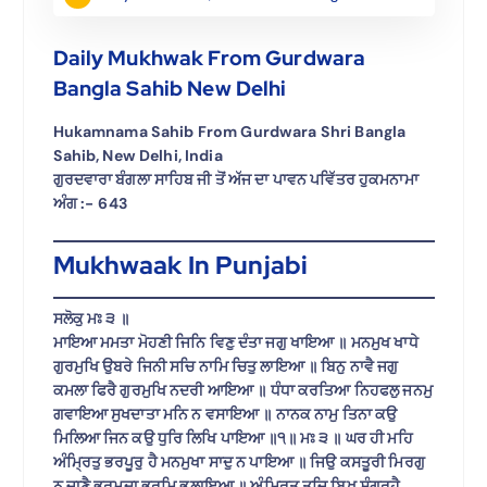
Daily Mukhwak From Gurdwara
Bangla Sahib New Delhi
Hukamnama Sahib From Gurdwara Shri Bangla
Sahib, New Delhi, India
ਗੁਰਦਵਾਰਾ ਬੰਗਲਾ ਸਾਹਿਬ ਜੀ ਤੋਂ ਅੱਜ ਦਾ ਪਾਵਨ ਪਵਿੱਤਰ ਹੁਕਮਨਾਮਾ
ਅੰਗ :-
643
Mukhwaak In Punjabi
ਸਲੋਕੁ ਮਃ ੩ ॥
ਮਾਇਆ ਮਮਤਾ ਮੋਹਣੀ ਜਿਨਿ ਵਿਣੁ ਦੰਤਾ ਜਗੁ ਖਾਇਆ ॥ ਮਨਮੁਖ ਖਾਧੇ
ਗੁਰਮੁਖਿ ਉਬਰੇ ਜਿਨੀ ਸਚਿ ਨਾਮਿ ਚਿਤੁ ਲਾਇਆ ॥ ਬਿਨੁ ਨਾਵੈ ਜਗੁ
ਕਮਲਾ ਫਿਰੈ ਗੁਰਮੁਖਿ ਨਦਰੀ ਆਇਆ ॥ ਧੰਧਾ ਕਰਤਿਆ ਨਿਹਫਲੁ ਜਨਮੁ
ਗਵਾਇਆ ਸੁਖਦਾਤਾ ਮਨਿ ਨ ਵਸਾਇਆ ॥ ਨਾਨਕ ਨਾਮੁ ਤਿਨਾ ਕਉ
ਮਿਲਿਆ ਜਿਨ ਕਉ ਧੁਰਿ ਲਿਖਿ ਪਾਇਆ ॥੧॥ ਮਃ ੩ ॥ ਘਰ ਹੀ ਮਹਿ
ਅੰਮ੍ਰਿਤੁ ਭਰਪੂਰੁ ਹੈ ਮਨਮੁਖਾ ਸਾਦੁ ਨ ਪਾਇਆ ॥ ਜਿਉ ਕਸਤੂਰੀ ਮਿਰਗੁ
ਨ ਜਾਣੈ ਭ੍ਰਮਦਾ ਭਰਮਿ ਭੁਲਾਇਆ ॥ ਅੰਮ੍ਰਿਤੁ ਤਜਿ ਬਿਖੁ ਸੰਗ੍ਰਹੈ