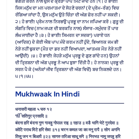
ਭਗਤੀ ਕਰਨ ਨਾਲ ਉਸ ਦੇ ਕ੍ਰੋੜਾਂ ਪਾਪ ਮਿਟ ਜਾਂਦੇ ਹਨ।੧। ਹੇ ਭਾਈ!
ਜਿਸ ਮਨੁੱਖ ਦਾ ਮਨ ਪਰਮਾਤਮਾ ਦੇ ਸੋਹਣੇ ਚਰਨਾਂ (ਦੇ ਪ੍ਰੇਮ-ਰੰਗ) ਵਿਚ
ਰੰਗਿਆ ਜਾਂਦਾ ਹੈ, ਉਸ ਮਨੁੱਖ ਉਤੇ ਚਿੰਤਾ ਦੀ ਅੱਗ ਜ਼ੋਰ ਨਹੀਂ ਪਾ ਸਕਦੀ।
੨। ਹੇ ਭਾਈ! ਪ੍ਰੇਮ ਨਾਲ ਨਿਰਭਉ ਪ੍ਰਭੂ ਦਾ ਨਾਮ ਜਪਿਆ ਕਰੋ। ਗੁਰੂ ਦੀ
ਸੰਗਤਿ ਵਿਚ (ਨਾਮ ਜਪਣ ਦੀ ਬਰਕਤਿ ਨਾਲ) ਸੰਸਾਰ-ਸਮੁੰਦਰ ਤੋਂ ਪਾਰ
ਲੰਘ ਜਾਈਦਾ ਹੈ।੩। ਹੇ ਭਾਈ! ਸਿਮਰਨ ਦਾ ਸਦਕਾ) ਪਰਾਏ ਧਨ
(ਆਦਿਕ) ਦੇ ਕੋਈ ਐਬ ਪਾਪ ਮੰਦੇ ਕਰਮ ਨਹੀਂ ਹੁੰਦੇ, ਭਿਆਨਕ ਜਮ ਭੀ
ਨੇੜੇ ਨਹੀਂ ਢੁਕਦਾ (ਮੌਤ ਦਾ ਡਰ ਨਹੀਂ ਵਿਆਪਦਾ, ਆਤਮਕ ਮੌਤ ਨੇੜੇ ਨਹੀਂ
ਆਉਂਦੀ) ।੪। ਹੇ ਭਾਈ! ਜੇਹੜੇ ਮਨੁੱਖ ਪ੍ਰਭੂ ਦੇ ਗੁਣ ਗਾਂਦੇ ਹਨ) ਉਹਨਾਂ
ਦੀ ਤ੍ਰਿਸ਼ਨਾ ਦੀ ਅੱਗ ਪ੍ਰਭੂ ਨੇ ਆਪ ਬੁਝਾ ਦਿੱਤੀ ਹੈ। ਹੇ ਨਾਨਕ! ਪ੍ਰਭੂ ਦੀ
ਸਰਨ ਪੈ ਕੇ (ਅਨੇਕਾਂ ਜੀਵ ਤ੍ਰਿਸ਼ਨਾ ਦੀ ਅੱਗ ਵਿਚੋਂ) ਬਚ ਨਿਕਲਦੇ ਹਨ।
੫।੧।੫੫।
Mukhwaak In Hindi
धनासरी महला ५ घरु १२
ੴ सतिगुर प्रसादि ॥
बंदना हरि बंदना गुण गावहु गोपाल राइ ॥ रहाउ ॥ वडै भागि भेटे गुरदेवा ॥
कोटि पराध मिटे हरि सेवा ॥१॥ चरन कमल जा का मनु रापै ॥ सोग अगनि
तिसु जन न बिआपै ॥२॥ सागरु तरिआ साधू संगे ॥ निरभउ नामु जपहु हरि