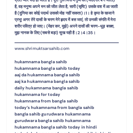
है, वह मनुष्य अपने मन को जीत लेता है, सारी (सृष्टि) उसके वश में आ जाती
है (दुनिया का कोई पदार्थ उसको मोह नहीं सकता)।1। हे कृपा के खजाने
प्रभू! अगर तेरे दासों के चरण मेरे हृदय में बस जाएं, तो उनकी संगति में मेरा
शरीर पवित्र हो जाए। (मेहर कर, मुझे) अपने दासों की चरण-धूड़ बख्श,
मुझ नानक के लिए (सबसे बड़ा) सुख यही है।2।4।35।
www.shrimuktsarsahib.com
hukamnama bangla sahib
hukamnama bangla sahib today
aaj da hukamnama bangla sahib
aaj ka hukamnama bangla sahib
daily hukamnama bangla sahib
hukamnama for today
hukamnama from bangla sahib
today’s hukamnama from bangla sahib
bangla sahib gurudwara hukamnama
gurudwara bangla sahib hukamnama
hukamnama bangla sahib today in hindi