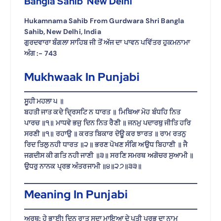
Bangla Sahib New Delhi
Hukamnama Sahib From Gurdwara Shri Bangla
Sahib, New Delhi, India
ਗੁਰਦਵਾਰਾ ਬੰਗਲਾ ਸਾਹਿਬ ਜੀ ਤੋਂ ਅੱਜ ਦਾ ਪਾਵਨ ਪਵਿੱਤਰ ਹੁਕਮਨਾਮਾ
ਅੰਗ :-
743
Mukhwaak In Punjabi
ਸੂਹੀ ਮਹਲਾ ੫ ॥
ਬਹਤੀ ਜਾਤ ਕਦੇ ਦ੍ਰਿਸਟਿ ਨ ਧਾਰਤ ॥ ਮਿਥਿਆ ਮੋਹ ਬੰਧਹਿ ਨਿਤ
ਪਾਰਚ ॥੧॥ ਮਾਧਵੇ ਭਜੁ ਦਿਨ ਨਿਤ ਰੈਣੀ ॥ ਜਨਮੁ ਪਦਾਰਥੁ ਜੀਤਿ ਹਰਿ
ਸਰਣੀ ॥੧॥ ਰਹਾਉ ॥ ਕਰਤ ਬਿਕਾਰ ਦੋਊ ਕਰ ਝਾਰਤ ॥ ਰਾਮ ਰਤਨੁ
ਰਿਦ ਤਿਲੁ ਨਹੀ ਧਾਰਤ ॥੨॥ ਭਰਣ ਪੋਖਣ ਸੰਗਿ ਅਉਧ ਬਿਹਾਣੀ ॥ ਜੈ
ਜਗਦੀਸ ਕੀ ਗਤਿ ਨਹੀ ਜਾਣੀ ॥੩॥ ਸਰਣਿ ਸਮਰਥ ਅਗੋਚਰ ਸੁਆਮੀ ॥
ਉਧਰੁ ਨਾਨਕ ਪ੍ਰਭ ਅੰਤਰਜਾਮੀ ॥੪॥੨੭॥੩੩॥
Meaning In Punjabi
ਅਰਥ: ਹੇ ਭਾਈ! ਦਿਨ ਰਾਤ ਸਦਾ ਮਾਇਆ ਦੇ ਪਤੀ ਪ੍ਰਭੂ ਦਾ ਨਾਮ