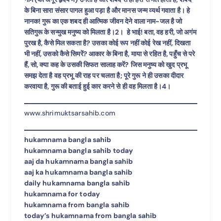
के बिना सारा संसार पागल हुआ पड़ा है और मानस जन्म व्यर्थ गवाता है। हे
नानक! गुरू का एक शबद ही आत्मिक जीवन देने वाला नाम-जल है जो
सतिगुरू के सन्मुख मनुष्य को मिलता है।2। हे भाई! बता, वह हरी, जो अगंम
पुरख है, कैसे मिल सकता है? उसका कोई रूप नहीं कोई रेख नहीं, दिखता
भी नहीं, उसको कैसे सिमरें? आकार के बिना है, माया से रहित है, पहुँच से परे
हैं, सो, क्या कह के उसकी सिफत सालाह करें? जिस मनुष्य को खुद प्रभू
समझ देता है वह प्रभू की राह पर चलता है; पूरे गुरू ने ही उसका दीदार
करवाया है, गुरू की बताई हुई कार करने से ही वह मिलता है।4।
www.shrimuktsarsahib.com
hukamnama bangla sahib
hukamnama bangla sahib today
aaj da hukamnama bangla sahib
aaj ka hukamnama bangla sahib
daily hukamnama bangla sahib
hukamnama for today
hukamnama from bangla sahib
today’s hukamnama from bangla sahib