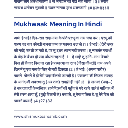
पोखण संगि अउध बिहाणी ॥ जै जगदीस की गति नही जाणी ॥३॥ सरणि
समरथ अगोचर सुआमी ॥ उधरु नानक प्रभ अंतरजामी ॥४॥२७॥३३॥
Mukhwaak Meaning In Hindi
अर्थ: हे भाई! दिन-रात सदा माया के पति प्रभू का नाम जपा कर। प्रभू की
शरण पड़ कर कीमती मानस जन्म का फायदा उठा ले।1। हे भाई! (तेरी उम्र
की नदी) बहती जा रही है, पर तू इधर ध्यान नहीं करता। तू नाशवंत पदार्थों
के मोह के बँधन ही सदा बाँधता रहता है।1। हे भाई! तू हानि-लाभ विचारे
बिना ही विकार किए जा रहा है परमात्मा का रत्न (जैसा कीमती) नाम अपने
दिल में तू एक पल के लिए भी नहीं टिकाता।2। हे भाई! (अपना शरीर)
पालने-पोसने में ही तेरी उम्र बीतती जा रही है। परमात्मा की सिफत सालाह
के आनंद की अवस्था तू (अब तक) समझी ही नहीं।3। हे नानक! (कह–)
हे सब ताकतों के मालिक! ज्ञानेन्द्रियों की पहुँच से परे रहने वाले हे मालिक! मैं
तेरी शरण आया हूँ, (मुझे विकारों से) बचा ले, तू मेरा मालिक है, तू मेरे दिल की
जानने वाला है।4।27।33।
www.shrimuktsarsahib.com