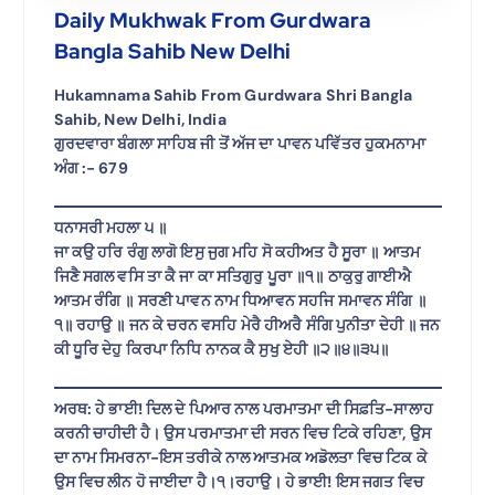
Daily Mukhwak From Gurdwara
Bangla Sahib New Delhi
Hukamnama Sahib From Gurdwara Shri Bangla
Sahib, New Delhi, India
ਗੁਰਦਵਾਰਾ ਬੰਗਲਾ ਸਾਹਿਬ ਜੀ ਤੋਂ ਅੱਜ ਦਾ ਪਾਵਨ ਪਵਿੱਤਰ ਹੁਕਮਨਾਮਾ
ਅੰਗ :- 679
ਧਨਾਸਰੀ ਮਹਲਾ ੫ ॥
ਜਾ ਕਉ ਹਰਿ ਰੰਗੁ ਲਾਗੋ ਇਸੁ ਜੁਗ ਮਹਿ ਸੋ ਕਹੀਅਤ ਹੈ ਸੂਰਾ ॥ ਆਤਮ
ਜਿਣੈ ਸਗਲ ਵਸਿ ਤਾ ਕੈ ਜਾ ਕਾ ਸਤਿਗੁਰੁ ਪੂਰਾ ॥੧॥ ਠਾਕੁਰੁ ਗਾਈਐ
ਆਤਮ ਰੰਗਿ ॥ ਸਰਣੀ ਪਾਵਨ ਨਾਮ ਧਿਆਵਨ ਸਹਜਿ ਸਮਾਵਨ ਸੰਗਿ ॥
੧॥ ਰਹਾਉ ॥ ਜਨ ਕੇ ਚਰਨ ਵਸਹਿ ਮੇਰੈ ਹੀਅਰੈ ਸੰਗਿ ਪੁਨੀਤਾ ਦੇਹੀ ॥ ਜਨ
ਕੀ ਧੂਰਿ ਦੇਹੁ ਕਿਰਪਾ ਨਿਧਿ ਨਾਨਕ ਕੈ ਸੁਖੁ ਏਹੀ ॥੨॥੪॥੩੫॥
ਅਰਥ: ਹੇ ਭਾਈ! ਦਿਲ ਦੇ ਪਿਆਰ ਨਾਲ ਪਰਮਾਤਮਾ ਦੀ ਸਿਫ਼ਤਿ-ਸਾਲਾਹ
ਕਰਨੀ ਚਾਹੀਦੀ ਹੈ। ਉਸ ਪਰਮਾਤਮਾ ਦੀ ਸਰਨ ਵਿਚ ਟਿਕੇ ਰਹਿਣਾ, ਉਸ
ਦਾ ਨਾਮ ਸਿਮਰਨਾ-ਇਸ ਤਰੀਕੇ ਨਾਲ ਆਤਮਕ ਅਡੋਲਤਾ ਵਿਚ ਟਿਕ ਕੇ
ਉਸ ਵਿਚ ਲੀਨ ਹੋ ਜਾਈਦਾ ਹੈ।੧।ਰਹਾਉ। ਹੇ ਭਾਈ! ਇਸ ਜਗਤ ਵਿਚ