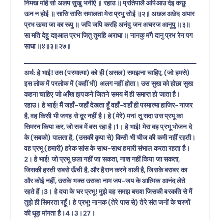
निमख महि सो अलप सुखु भनीऐ ॥ रहाउ ॥ प्रतिपालै अपिआउ देइ कछु
ऊन न होई ॥ सासि सासि समालता मेरा प्रभु सोई ॥२॥ अछल अछेद अपार
प्रभ ऊचा जा का रूपु ॥ जपि जपि करहि अनंदु जन अचरज आनूपु ॥३॥
सा मति देहु दइआल प्रभ जितु तुमहि अराधा ॥ नानकु मंगै दानु प्रभ रेन पग
साधा ॥४॥३॥२७॥
अर्थ: हे भाई! उस (परमात्मा) को ही (असल) समझना चाहिए, (जो हमसे)
इस लोक में परलोक में (कहीं भी) अलग नहीं होता। उस सुख को होछा सुख
कहना चाहिए जो आँख झपकने जितने समय में ही समाप्त हो जाता है।
रहाउ। हे भाई! मैं जहाँ-जहाँ देखता हूँ वहाँ-वहाँ ही परमात्मा हाजिर-नाजर
है, वह किसी भी जगह से दूर नहीं है। हे (मेरे) मन! तू सदा उस प्रभू का
सिमरन किया कर, जो सब में बस रहा है।1। हे भाई! मेरा वह प्रभू भोजन दे
के (सबको) पालता है, (उसकी कृपा से) किसी भी चीज की कमी नहीं रहती।
वह प्रभू (हमारी) हरेक सांस के साथ-साथ हमारी संभाल करता रहता है।
2। हे भाई! जो प्रभू छला नहीं जा सकता, नाश नहीं किया जा सकता,
जिसकी हस्ती सबसे ऊँची है, और हैरान करने वाली है, जिसके बराबर का
और कोई नहीं, उसके भक्त उसका नाम जप-जप के आत्मिक आनंद लेते
रहते हैं।3। हे दया के घर प्रभू! मुझे वह समझ बख्श जिसकी बरकति से मैं
तुझे ही सिमरता रहूँ। हे प्रभू! नानक (तेरे पास से) तेरे संत जनों के चरणों
की धूड़ मांगता है।4।3।27।