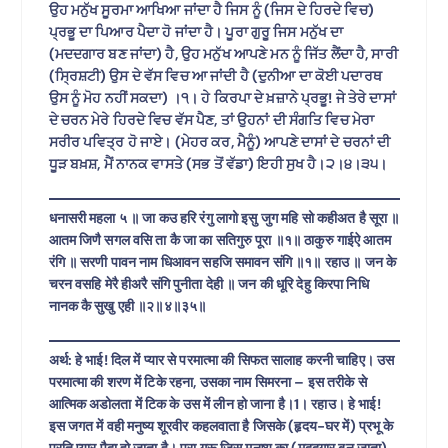
ਉਹ ਮਨੁੱਖ ਸੂਰਮਾ ਆਖਿਆ ਜਾਂਦਾ ਹੈ ਜਿਸ ਨੂੰ (ਜਿਸ ਦੇ ਹਿਰਦੇ ਵਿਚ)
ਪ੍ਰਭੂ ਦਾ ਪਿਆਰ ਪੈਦਾ ਹੋ ਜਾਂਦਾ ਹੈ। ਪੂਰਾ ਗੁਰੂ ਜਿਸ ਮਨੁੱਖ ਦਾ
(ਮਦਦਗਾਰ ਬਣ ਜਾਂਦਾ) ਹੈ, ਉਹ ਮਨੁੱਖ ਆਪਣੇ ਮਨ ਨੂੰ ਜਿੱਤ ਲੈਂਦਾ ਹੈ, ਸਾਰੀ
(ਸ੍ਰਿਸ਼ਟੀ) ਉਸ ਦੇ ਵੱਸ ਵਿਚ ਆ ਜਾਂਦੀ ਹੈ (ਦੁਨੀਆ ਦਾ ਕੋਈ ਪਦਾਰਥ
ਉਸ ਨੂੰ ਮੋਹ ਨਹੀਂ ਸਕਦਾ) ।੧। ਹੇ ਕਿਰਪਾ ਦੇ ਖ਼ਜ਼ਾਨੇ ਪ੍ਰਭੂ! ਜੇ ਤੇਰੇ ਦਾਸਾਂ
ਦੇ ਚਰਨ ਮੇਰੇ ਹਿਰਦੇ ਵਿਚ ਵੱਸ ਪੈਣ, ਤਾਂ ਉਹਨਾਂ ਦੀ ਸੰਗਤਿ ਵਿਚ ਮੇਰਾ
ਸਰੀਰ ਪਵਿਤ੍ਰ ਹੋ ਜਾਏ। (ਮੇਹਰ ਕਰ, ਮੈਨੂੰ) ਆਪਣੇ ਦਾਸਾਂ ਦੇ ਚਰਨਾਂ ਦੀ
ਧੂੜ ਬਖ਼ਸ਼, ਮੈਂ ਨਾਨਕ ਵਾਸਤੇ (ਸਭ ਤੋਂ ਵੱਡਾ) ਇਹੀ ਸੁਖ ਹੈ।੨।੪।੩੫।
धनासरी महला ५ ॥ जा कउ हरि रंगु लागो इसु जुग महि सो कहीअत है सूरा ॥
आतम जिणै सगल वसि ता कै जा का सतिगुरु पूरा ॥१॥ ठाकुरु गाईऐ आतम
रंगि ॥ सरणी पावन नाम धिआवन सहजि समावन संगि ॥१॥ रहाउ ॥ जन के
चरन वसहि मेरै हीअरै संगि पुनीता देही ॥ जन की धूरि देहु किरपा निधि
नानक कै सुखु एही ॥२॥४॥३५॥
अर्थ: हे भाई! दिल में प्यार से परमात्मा की सिफत सालाह करनी चाहिए। उस
परमात्मा की शरण में टिके रहना, उसका नाम सिमरना – इस तरीके से
आत्मिक अडोलता में टिक के उस में लीन हो जाना है।1। रहाउ। हे भाई!
इस जगत में वही मनुष्य शूरवीर कहलवाता है जिसके (हृदय-घर में) प्रभू के
प्रति प्यार पैदा हो जाता है। पूरा गुरू जिस मनुष्य का (मददगार बन जाता)