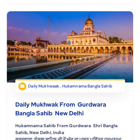
Daily Mukhwaak
,
Hukamnama Bangla Sahib
Daily Mukhwak From Gurdwara
Bangla Sahib New Delhi
Hukamnama Sahib From Gurdwara Shri Bangla
Sahib, New Delhi, India
ਗੁਰਦਵਾਰਾ ਬੰਗਲਾ ਸਾਹਿਬ ਜੀ ਤੋਂ ਅੱਜ ਦਾ ਪਾਵਨ ਪਵਿੱਤਰ ਹੁਕਮਨਾਮਾ