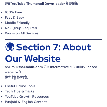
ਸਾਡੇ YouTube Thumbnail Downloader ਦੇ ਫਾਇਦੇ:
100% Free
Fast & Easy
Mobile Friendly
No Signup Required
Works on All Devices
🌍 Section 7: About
Our Website
shrimuktsarsahib.com
ਇੱਕ informative ਅਤੇ utility-based
website ਹੈ
ਜਿੱਥੇ ਤੈਨੂੰ ਮਿਲਣਗੇ:
Useful Online Tools
Tech Tips & Tricks
YouTube Growth Resources
Punjabi & English Content