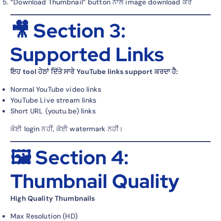
“Download Thumbnail” button ਨਾਲ image download ਕਰੋ
🎥 Section 3:
Supported Links
ਇਹ tool ਹੇਠਾਂ ਦਿੱਤੇ ਸਾਰੇ YouTube links support ਕਰਦਾ ਹੈ:
Normal YouTube video links
YouTube Live stream links
Short URL (youtu.be) links
ਕੋਈ login ਨਹੀਂ, ਕੋਈ watermark ਨਹੀਂ।
🖼️ Section 4:
Thumbnail Quality
High Quality Thumbnails
Max Resolution (HD)