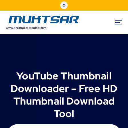
S
k
i
p
t
www.shrimuktsarsahib.com
o
c
o
n
t
e
YouTube Thumbnail
n
t
Downloader – Free HD
Thumbnail Download
Tool