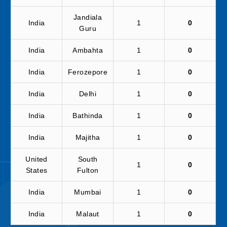
Jandiala
India
1
0
Guru
India
Ambahta
1
0
India
Ferozepore
1
0
India
Delhi
1
0
India
Bathinda
1
0
India
Majitha
1
0
United
South
1
0
States
Fulton
India
Mumbai
1
0
India
Malaut
1
0