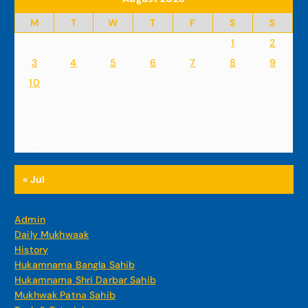
M
T
W
T
F
S
S
1
2
3
4
5
6
7
8
9
10
11
12
13
14
15
16
17
18
19
20
21
22
23
24
25
26
27
28
29
30
31
« Jul
Admin
Daily Mukhwaak
History
Hukamnama Bangla Sahib
Hukamnama Shri Darbar Sahib
Mukhwak Patna Sahib