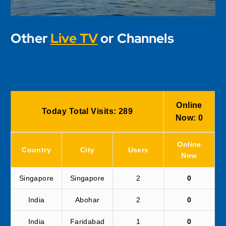
Other
Live TV
or Channels
Online
Today Total Visits:
289
Now:
0
Online
Country
City
Users
Now
Singapore
Singapore
2
0
India
Abohar
2
0
India
Faridabad
1
0