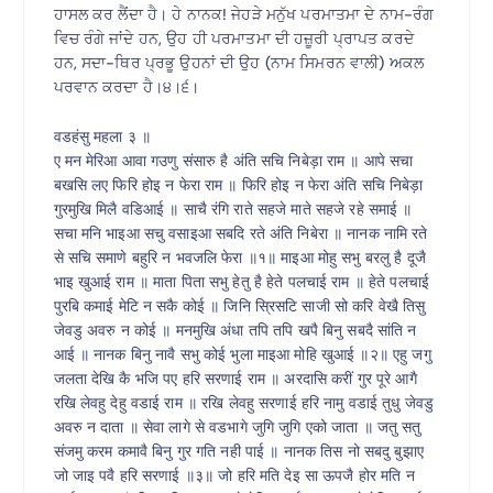
ਹਾਸਲ ਕਰ ਲੈਂਦਾ ਹੈ। ਹੇ ਨਾਨਕ! ਜੇਹੜੇ ਮਨੁੱਖ ਪਰਮਾਤਮਾ ਦੇ ਨਾਮ-ਰੰਗ
ਵਿਚ ਰੰਗੇ ਜਾਂਦੇ ਹਨ, ਉਹ ਹੀ ਪਰਮਾਤਮਾ ਦੀ ਹਜ਼ੂਰੀ ਪ੍ਰਾਪਤ ਕਰਦੇ
ਹਨ, ਸਦਾ-ਥਿਰ ਪ੍ਰਭੂ ਉਹਨਾਂ ਦੀ ਉਹ (ਨਾਮ ਸਿਮਰਨ ਵਾਲੀ) ਅਕਲ
ਪਰਵਾਨ ਕਰਦਾ ਹੈ।੪।੬।
वडहंसु महला ३ ॥
ए मन मेरिआ आवा गउणु संसारु है अंति सचि निबेड़ा राम ॥ आपे सचा
बखसि लए फिरि होइ न फेरा राम ॥ फिरि होइ न फेरा अंति सचि निबेड़ा
गुरमुखि मिलै वडिआई ॥ साचै रंगि राते सहजे माते सहजे रहे समाई ॥
सचा मनि भाइआ सचु वसाइआ सबदि रते अंति निबेरा ॥ नानक नामि रते
से सचि समाणे बहुरि न भवजलि फेरा ॥१॥ माइआ मोहु सभु बरलु है दूजै
भाइ खुआई राम ॥ माता पिता सभु हेतु है हेते पलचाई राम ॥ हेते पलचाई
पुरबि कमाई मेटि न सकै कोई ॥ जिनि स्रिसटि साजी सो करि वेखै तिसु
जेवडु अवरु न कोई ॥ मनमुखि अंधा तपि तपि खपै बिनु सबदै सांति न
आई ॥ नानक बिनु नावै सभु कोई भुला माइआ मोहि खुआई ॥२॥ एहु जगु
जलता देखि कै भजि पए हरि सरणाई राम ॥ अरदासि करीं गुर पूरे आगै
रखि लेवहु देहु वडाई राम ॥ रखि लेवहु सरणाई हरि नामु वडाई तुधु जेवडु
अवरु न दाता ॥ सेवा लागे से वडभागे जुगि जुगि एको जाता ॥ जतु सतु
संजमु करम कमावै बिनु गुर गति नही पाई ॥ नानक तिस नो सबदु बुझाए
जो जाइ पवै हरि सरणाई ॥३॥ जो हरि मति देइ सा ऊपजै होर मति न