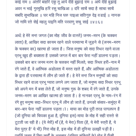
काई राम ॥ अंतरि बाहरि एकु तू आपे देहि बुझाई राम ॥ आपे देहि बुझाई
अवर न भाई गुरमुखि हरि रसु चाखिआ ॥ दरि साचै सदा है साचा साचै
सबदि सुभाखिआ ॥ घर महि निज घरु पाइआ सतिगुरु देइ वडाई ॥ नानक
जो नामि रते सेई महलु पाइनि मति परवाणु सचु साई ॥४॥६॥
अर्थ: हे मेरे मन! जगत (का मोह जीव के वास्ते) जनम-मरन (के चक्कर
लाता) है, आखिर सदा कायम रहने वाले परमात्मा में जुड़ने से (जनम-मरण
के चक्कर का) खात्मा हो जाता है। जिस मनुष्य को सदा स्थिर रहने वाला
प्रभू खुद ही बख्शता है उसको जगत में बार बार फेरा नहीं डालना पड़ता।
उसको बार बार जनम मरण के चक्कर नहीं मिलते, सदा स्थिर हरी-नाम में
रंगे जाते हैं, वे आत्मिक अडोलता में मस्त रहते हैं, और आत्मिक अडोलता
के द्वारा ही परमात्मा में लीन हो जाते हैं। हे मेरे मन! जिन मनुष्यों को सदा
स्थिर रहने वाला प्रभू प्यारा लगने लग जाता है, जो मनुष्य सदा स्थिर प्रभू
को अपने मन में बसा लेते हैं, जो मनुष्य गुरू के शबद में रंगे जाते हैं, उनके
जनम-मरण का आखिर खात्मा हो जाता है। हे नानक! प्रभू के नाम-रंग में
रंगे हुए मनुष्य सदा-स्थिर प्रभू में लीन हो जाते हैं, उनको संसार-समुंद्र में
बार-बार फेरा नहीं डालना पड़ता।1। माया का मोह पूरी तरह पागलपन है
(जो दुनिया को चिपका हुआ है, दुनिया इस) माया के मोह में सही रास्ते से
टूटती जा रही है। (ये मेरी) माँ (है, ये मेरा) पिता (है, ये मेरी स्त्री है, ये
मेरा पुत्र है’ ये भी) निरा मोह है, इस मोह में ही दुनिया उलझी पड़ी है।
पूबर्लि जनम में किए कर्मों के अनुसार (दुनिया संन्धियों के) मोह में फँसी