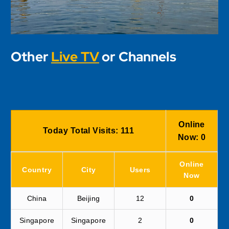
Other
Live TV
or Channels
Online
Today Total Visits:
111
Now:
0
Online
Country
City
Users
Now
China
Beijing
12
0
Singapore
Singapore
2
0