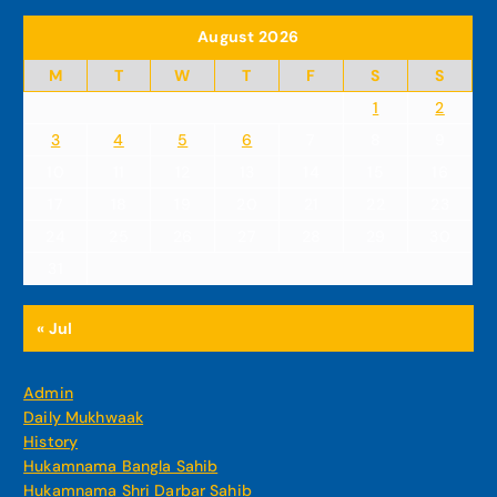
August 2026
M
T
W
T
F
S
S
1
2
3
4
5
6
7
8
9
10
11
12
13
14
15
16
17
18
19
20
21
22
23
24
25
26
27
28
29
30
31
« Jul
Admin
Daily Mukhwaak
History
Hukamnama Bangla Sahib
Hukamnama Shri Darbar Sahib