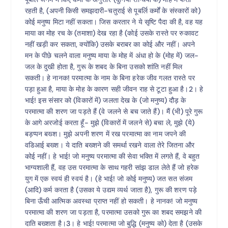
रहती है, (अपनी किसी समझदारी-चतुराई से पूबर्लि कर्मों के संस्कारों को)
कोई मनुष्य मिटा नहीं सकता। जिस करतार ने ये सृष्टि पैदा की है, वह यह
माया का मोह रच के (तमाशा) देख रहा है (कोई उसके रास्ते पर रुकावट
नहीं खड़ी कर सकता, क्योंकि) उसके बराबर का कोई और नहीं। अपने
मन के पीछे चलने वाला मनुष्य माया के मोह में अंधा हो के (मोह में) जल-
जल के दुखी होता है, गुरू के शबद के बिना उसको शांति नहीं मिल
सकती। हे नानक! परमात्मा के नाम के बिना हरेक जीव गलत रास्ते पर
पड़ा हुआ है, माया के मोह के कारण सही जीवन राह से टूटा हुआ है।2। हे
भाई! इस संसार को (विकारों में) जलता देख के (जो मनुष्य) दौड़ के
परमात्मा की शरण जा पड़ते हैं (वे जलने से बच जाते हैं)। मैं (भी) पूरे गुरू
के आगे अरजोई करता हूँ- मुझे (विकारों में जलने से) बचा ले, मुझे (ये)
बड़प्पन बख्श। मुझे अपनी शरण में रख परमात्मा का नाम जपने की
वडिआई बख्श। ये दाति बख्शने की समर्था रखने वाला तेरे जितना और
कोई नहीं। हे भाई! जो मनुष्य परमात्मा की सेवा भक्ति में लगते हैं, वे बहुत
भाग्यशाली हैं, वह उस परमात्मा के साथ गहरी सांझ डाल लेते हैं जो हरेक
युग में एक स्वयं ही स्वयं है। (हे भाई! जो कोई मनुष्य) जत सत संजम
(आदि) कर्म करता है (उसका ये उद्यम व्यर्थ जाता है), गुरू की शरण पड़े
बिना ऊँची आत्मिक अवस्था प्राप्त नहीं हो सकती। हे नानक! जो मनुष्य
परमात्मा की शरण जा पड़ता है, परमात्मा उसको गुरू का शबद समझने की
दाति बख्शता है।3। हे भाई! परमात्मा जो बुद्धि (मनुष्य को) देता है (उसके