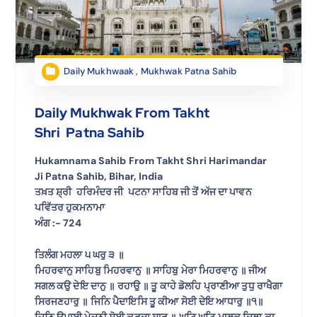
Daily Mukhwaak
,
Mukhwak Patna Sahib
Daily Mukhwak From Takht
Shri Patna Sahib
Hukamnama Sahib From Takht Shri Harimandar
Ji Patna Sahib, Bihar, India
ਤਖ਼ਤ ਸ਼੍ਰੀ ਹਰਿਮੰਦਰ ਜੀ ਪਟਨਾ ਸਾਹਿਬ ਜੀ ਤੋਂ ਅੱਜ ਦਾ ਪਾਵਨ
ਪਵਿੱਤਰ ਹੁਕਮਨਾਮਾ
ਅੰਗ :- 724
ਤਿਲੰਗ ਮਹਲਾ ੫ ਘਰੁ ੩ ॥
ਮਿਹਰਵਾਨੁ ਸਾਹਿਬੁ ਮਿਹਰਵਾਨੁ ॥ ਸਾਹਿਬੁ ਮੇਰਾ ਮਿਹਰਵਾਨੁ ॥ ਜੀਅ
ਸਗਲ ਕਉ ਦੇਇ ਦਾਨੁ ॥ ਰਹਾਉ ॥ ਤੂ ਕਾਹੇ ਡੋਲਹਿ ਪ੍ਰਾਣੀਆ ਤੁਧੁ ਰਾਖੈਗਾ
ਸਿਰਜਣਹਾਰੁ ॥ ਜਿਨਿ ਪੈਦਾਇਸਿ ਤੂ ਕੀਆ ਸੋਈ ਦੇਇ ਆਧਾਰੁ ॥੧॥
ਜਿਨਿ ਉਪਾਈ ਮੇਦਨੀ ਸੋਈ ਕਰਦਾ ਸਾਰ ॥ ਘਟਿ ਘਟਿ ਮਾਲਕੁ ਦਿਲਾ ਕਾ