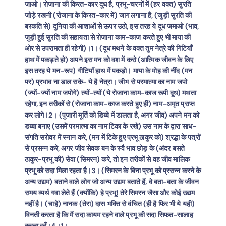
जाओ। रोजाना की किरत-कार दूध है, प्रभू-चरनों में (हर वक्त) सुरति
जोड़े रखनी (रोजाना के किरत-कार में) जाग लगाना है, (जुड़ी सुरति की
बरकति से) दुनिया की आशाओं से ऊपर उठो, इस तरह ये दूध जमाओ (भाव,
जुड़ी हुई सुरति की सहायता से रोजाना काम-काज करते हुए भी माया की
ओर से उपरामता ही रहेगी)।1। (दूध मथने के वक्त तुम नेत्रे की गिटियाँ
हाथ में पकड़ते हो) अपने इस मन को वश में करो (आत्मिक जीवन के लिए
इस तरह ये मन-रूप) गीटियाँ हाथ में पकड़ो। माया के मोह की नींद (मन
पर) प्रभाव ना डाल सके- ये है नेत्रा। जीभ से परमात्मा का नाम जपो
(ज्यों-ज्यों नाम जपोगे) त्यों-त्यों (ये रोजाना काम-काज रूपी दूध) मथता
रहेगा, इन तरीकों से (रोजाना काम-काज करते हुए ही) नाम-अमृत प्राप्त
कर लोगे।2। (पुजारी मूर्ति को डिब्बे में डालता है, अगर जीव) अपने मन को
डब्बा बनाए (उसमें परमात्मा का नाम टिका के रखे) उस नाम के द्वारा साध-
संगति सरोवर में स्नान करे, (मन में टिके हुए प्रभू ठाकुर को) श्रद्धा के पत्रों
से प्रसन्न करे, अगर जीव सेवक बन के स्वै भाव छोड़ के (अंदर बसते
ठाकुर-प्रभू की) सेवा (सिमरन) करे, तो इन तरीकों से वह जीव मालिक
प्रभू को सदा मिला रहता है।3। (सिमरन के बिना प्रभू को प्रसन्न करने के
अन्य उद्यम) बताने वाले लोग जो अन्य उद्यम बताते हैं, वे बता-बता के जीवन
समय व्यर्थ गवा लेते हैं (क्योंकि) हे प्रभू! तेरे सिमरन जैसा और कोई उद्यम
नहीं है। (चाहे) नानक (तेरा) दास भक्ति से वंचित (ही है फिर भी ये यही)
विनती करता है कि मैं सदा कायम रहने वाले प्रभू की सदा सिफत-सालाह
करता रहूँ।4।1।