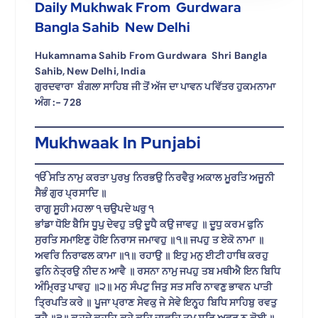
Daily Mukhwak From Gurdwara
Bangla Sahib New Delhi
Hukamnama Sahib From Gurdwara Shri Bangla
Sahib, New Delhi, India
ਗੁਰਦਵਾਰਾ ਬੰਗਲਾ ਸਾਹਿਬ ਜੀ ਤੋਂ ਅੱਜ ਦਾ ਪਾਵਨ ਪਵਿੱਤਰ ਹੁਕਮਨਾਮਾ
ਅੰਗ :-
728
Mukhwaak In Punjabi
ੴ ਸਤਿ ਨਾਮੁ ਕਰਤਾ ਪੁਰਖੁ ਨਿਰਭਉ ਨਿਰਵੈਰੁ ਅਕਾਲ ਮੂਰਤਿ ਅਜੂਨੀ
ਸੈਭੰ ਗੁਰ ਪ੍ਰਸਾਦਿ ॥
ਰਾਗੁ ਸੂਹੀ ਮਹਲਾ ੧ ਚਉਪਦੇ ਘਰੁ ੧
ਭਾਂਡਾ ਧੋਇ ਬੈਸਿ ਧੂਪੁ ਦੇਵਹੁ ਤਉ ਦੂਧੈ ਕਉ ਜਾਵਹੁ ॥ ਦੂਧੁ ਕਰਮ ਫੁਨਿ
ਸੁਰਤਿ ਸਮਾਇਣੁ ਹੋਇ ਨਿਰਾਸ ਜਮਾਵਹੁ ॥੧॥ ਜਪਹੁ ਤ ਏਕੋ ਨਾਮਾ ॥
ਅਵਰਿ ਨਿਰਾਫਲ ਕਾਮਾ ॥੧॥ ਰਹਾਉ ॥ ਇਹੁ ਮਨੁ ਈਟੀ ਹਾਥਿ ਕਰਹੁ
ਫੁਨਿ ਨੇਤ੍ਰਉ ਨੀਦ ਨ ਆਵੈ ॥ ਰਸਨਾ ਨਾਮੁ ਜਪਹੁ ਤਬ ਮਥੀਐ ਇਨ ਬਿਧਿ
ਅੰਮ੍ਰਿਤੁ ਪਾਵਹੁ ॥੨॥ ਮਨੁ ਸੰਪਟੁ ਜਿਤੁ ਸਤ ਸਰਿ ਨਾਵਣੁ ਭਾਵਨ ਪਾਤੀ
ਤ੍ਰਿਪਤਿ ਕਰੇ ॥ ਪੂਜਾ ਪ੍ਰਾਣ ਸੇਵਕੁ ਜੇ ਸੇਵੇ ਇਨ੍ਹ੍ਹ ਬਿਧਿ ਸਾਹਿਬੁ ਰਵਤੁ
ਰਹੈ ॥੩॥ ਕਹਦੇ ਕਹਹਿ ਕਹੇ ਕਹਿ ਜਾਵਹਿ ਤੁਮ ਸਰਿ ਅਵਰੁ ਨ ਕੋਈ ॥