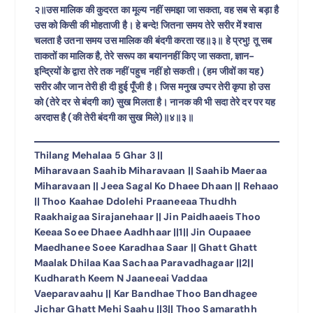
२॥उस मालिक की कुदरत का मूल्य नहीं समझा जा सकता, वह सब से बड़ा है
उस को किसी की मोहताजी है। हे बन्दे! जितना समय तेरे सरीर में श्वास
चलता है उतना समय उस मालिक की बंदगी करता रह॥३॥ हे प्रभु! तू सब
ताकतों का मालिक है, तेरे सरूप का बयाननहीं किए जा सकता, ज्ञान-
इन्द्रियों के द्वारा तेरे तक नहीं पहुच नहीं हो सकती। (हम जीवों का यह)
सरीर और जान तेरी ही दी हुई पूँजी है। जिस मनुख उप्पर तेरी कृपा हो उस
को (तेरे दर से बंदगी का) सुख मिलता है। नानक की भी सदा तेरे दर पर यह
अरदास है (की तेरी बंदगी का सुख मिले)॥४॥३॥
Thilang Mehalaa 5 Ghar 3 ||
Miharavaan Saahib Miharavaan || Saahib Maeraa
Miharavaan || Jeea Sagal Ko Dhaee Dhaan || Rehaao
|| Thoo Kaahae Ddolehi Praaneeaa Thudhh
Raakhaigaa Sirajanehaar || Jin Paidhaaeis Thoo
Keeaa Soee Dhaee Aadhhaar ||1|| Jin Oupaaee
Maedhanee Soee Karadhaa Saar || Ghatt Ghatt
Maalak Dhilaa Kaa Sachaa Paravadhagaar ||2||
Kudharath Keem N Jaaneeai Vaddaa
Vaeparavaahu || Kar Bandhae Thoo Bandhagee
Jichar Ghatt Mehi Saahu ||3|| Thoo Samarathh