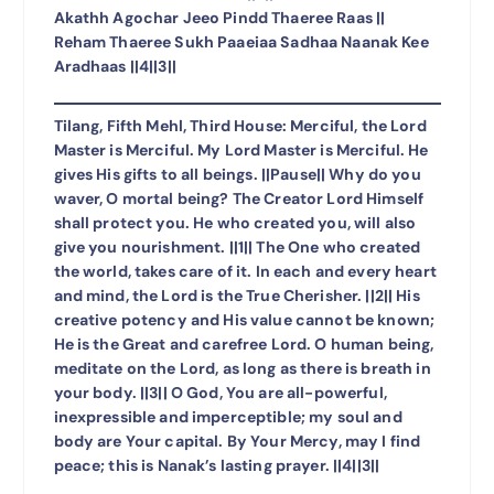
Akathh Agochar Jeeo Pindd Thaeree Raas ||
Reham Thaeree Sukh Paaeiaa Sadhaa Naanak Kee
Aradhaas ||4||3||
Tilang, Fifth Mehl, Third House: Merciful, the Lord
Master is Merciful. My Lord Master is Merciful. He
gives His gifts to all beings. ||Pause|| Why do you
waver, O mortal being? The Creator Lord Himself
shall protect you. He who created you, will also
give you nourishment. ||1|| The One who created
the world, takes care of it. In each and every heart
and mind, the Lord is the True Cherisher. ||2|| His
creative potency and His value cannot be known;
He is the Great and carefree Lord. O human being,
meditate on the Lord, as long as there is breath in
your body. ||3|| O God, You are all-powerful,
inexpressible and imperceptible; my soul and
body are Your capital. By Your Mercy, may I find
peace; this is Nanak’s lasting prayer. ||4||3||