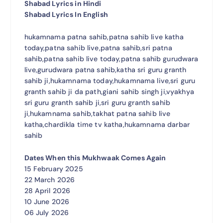
Shabad Lyrics in Hindi
Shabad Lyrics In English
hukamnama patna sahib,patna sahib live katha
today,patna sahib live,patna sahib,sri patna
sahib,patna sahib live today,patna sahib gurudwara
live,gurudwara patna sahib,katha sri guru granth
sahib ji,hukamnama today,hukamnama live,sri guru
granth sahib ji da path,giani sahib singh ji,vyakhya
sri guru granth sahib ji,sri guru granth sahib
ji,hukamnama sahib,takhat patna sahib live
katha,chardikla time tv katha,hukamnama darbar
sahib
Dates When this Mukhwaak Comes Again
15 February 2025
22 March 2026
28 April 2026
10 June 2026
06 July 2026