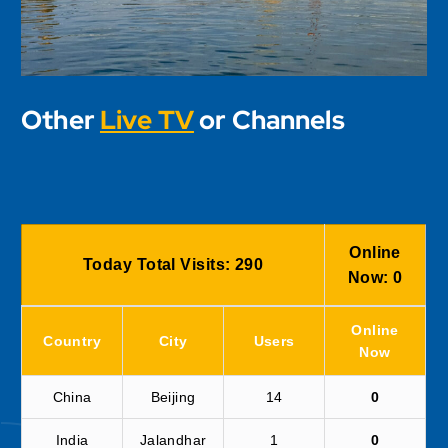
Other
Live TV
or Channels
Online
Today Total Visits:
290
Now:
0
Online
Country
City
Users
Now
China
Beijing
14
0
India
Jalandhar
1
0