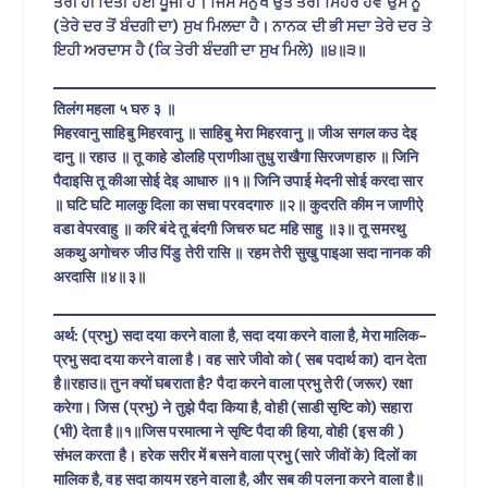
ਤੇਰੀ ਹੀ ਦਿੱਤੀ ਹੋਈ ਪੂੰਜੀ ਹੈ। ਜਿਸ ਮਨੁੱਖ ਉਤੇ ਤੇਰੀ ਮਿਹਰ ਹੋਵੇ ਉਸ ਨੂੰ
(ਤੇਰੇ ਦਰ ਤੋਂ ਬੰਦਗੀ ਦਾ) ਸੁਖ ਮਿਲਦਾ ਹੈ। ਨਾਨਕ ਦੀ ਭੀ ਸਦਾ ਤੇਰੇ ਦਰ ਤੇ
ਇਹੀ ਅਰਦਾਸ ਹੈ (ਕਿ ਤੇਰੀ ਬੰਦਗੀ ਦਾ ਸੁਖ ਮਿਲੇ) ॥੪॥੩॥
तिलंग महला ५ घरु ३ ॥
मिहरवानु साहिबु मिहरवानु ॥ साहिबु मेरा मिहरवानु ॥ जीअ सगल कउ देइ
दानु ॥ रहाउ ॥ तू काहे डोलहि प्राणीआ तुधु राखैगा सिरजणहारु ॥ जिनि
पैदाइसि तू कीआ सोई देइ आधारु ॥१॥ जिनि उपाई मेदनी सोई करदा सार
॥ घटि घटि मालकु दिला का सचा परवदगारु ॥२॥ कुदरति कीम न जाणीऐ
वडा वेपरवाहु ॥ करि बंदे तू बंदगी जिचरु घट महि साहु ॥३॥ तू समरथु
अकथु अगोचरु जीउ पिंडु तेरी रासि ॥ रहम तेरी सुखु पाइआ सदा नानक की
अरदासि ॥४॥३॥
अर्थ: (प्रभु) सदा दया करने वाला है, सदा दया करने वाला है, मेरा मालिक-
प्रभु सदा दया करने वाला है। वह सारे जीवो को ( सब पदार्थ का) दान देता
है॥रहाउ॥ तुन क्यों घबराता है? पैदा करने वाला प्रभु तेरी (जरूर) रक्षा
करेगा। जिस (प्रभु) ने तुझे पैदा किया है, वोही (साडी सृष्टि को) सहारा
(भी) देता है॥१॥जिस परमात्मा ने सृष्टि पैदा की हिया, वोही (इस की )
संभल करता है। हरेक सरीर में बसने वाला प्रभु (सारे जीवों के) दिलों का
मालिक है, वह सदा कायम रहने वाला है, और सब की पलना करने वाला है॥