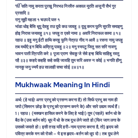
ੴ सति नामु करता पुरखु निरभउ निरवैरु अकाल मूरति अजूनी सैभं गुर
प्रसादि ॥
रागु सूही महला १ चउपदे घरु १
भांडा धोइ बैसि धूपु देवहु तउ दूधै कउ जावहु ॥ दूधु करम फुनि सुरति समाइणु
होइ निरास जमावहु ॥१॥ जपहु त एको नामा ॥ अवरि निराफल कामा ॥१॥
रहाउ ॥ इहु मनु ईटी हाथि करहु फुनि नेत्रउ नीद न आवै ॥ रसना नामु जपहु
तब मथीऐ इन बिधि अम्रितु पावहु ॥२॥ मनु स्मपटु जितु सत सरि नावणु
भावन पाती त्रिपति करे ॥ पूजा प्राण सेवकु जे सेवे इन्ह बिधि साहिबु रवतु
रहै ॥३॥ कहदे कहहि कहे कहि जावहि तुम सरि अवरु न कोई ॥ भगति हीणु
नानकु जनु ज्मपै हउ सालाही सचा सोई ॥४॥१॥
Mukhwaak Meaning In Hindi
अर्थ: (हे भाई! अगर प्रभू को प्रसन्न करना है) तो सिर्फ प्रभू का नाम ही
जपो (सिमरन छोड़ के प्रभू को प्रसन्न करने के) और सारे उद्यम व्यर्थ हैं।
1। रहाउ। (मक्खन हासिल करने के लिए हे भाई!) तुम (पहले) बर्तन धो के
बैठ के (उस बर्तन को) धूप में धो के तब दूध लेने जाते हो (फिर जाग लगा के
उसको जमाते हो। इसी तरह यदि हरी-नाम प्राप्त करना है, तो) हृदय को
पवित्र करके मन को रोको – ये इस हृदय-बर्तन को धूप दो। तब दूध लेने