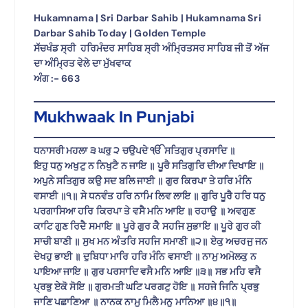
Hukamnama | Sri Darbar Sahib | Hukamnama Sri
Darbar Sahib Today | Golden Temple
ਸੱਚਖੰਡ ਸ੍ਰੀ ਹਰਿਮੰਦਰ ਸਾਹਿਬ ਸ੍ਰੀ ਅੰਮ੍ਰਿਤਸਰ ਸਾਹਿਬ ਜੀ ਤੋਂ ਅੱਜ
ਦਾ ਅੰਮ੍ਰਿਤ ਵੇਲੇ ਦਾ ਮੁੱਖਵਾਕ
ਅੰਗ :- 663
Mukhwaak In Punjabi
ਧਨਾਸਰੀ ਮਹਲਾ ੩ ਘਰੁ ੨ ਚਉਪਦੇ ੴ ਸਤਿਗੁਰ ਪ੍ਰਸਾਦਿ ॥
ਇਹੁ ਧਨੁ ਅਖੁਟੁ ਨ ਨਿਖੁਟੈ ਨ ਜਾਇ ॥ ਪੂਰੈ ਸਤਿਗੁਰਿ ਦੀਆ ਦਿਖਾਇ ॥
ਅਪੁਨੇ ਸਤਿਗੁਰ ਕਉ ਸਦ ਬਲਿ ਜਾਈ ॥ ਗੁਰ ਕਿਰਪਾ ਤੇ ਹਰਿ ਮੰਨਿ
ਵਸਾਈ ॥੧॥ ਸੇ ਧਨਵੰਤ ਹਰਿ ਨਾਮਿ ਲਿਵ ਲਾਇ ॥ ਗੁਰਿ ਪੂਰੈ ਹਰਿ ਧਨੁ
ਪਰਗਾਸਿਆ ਹਰਿ ਕਿਰਪਾ ਤੇ ਵਸੈ ਮਨਿ ਆਇ ॥ ਰਹਾਉ ॥ ਅਵਗੁਣ
ਕਾਟਿ ਗੁਣ ਰਿਦੈ ਸਮਾਇ ॥ ਪੂਰੇ ਗੁਰ ਕੈ ਸਹਜਿ ਸੁਭਾਇ ॥ ਪੂਰੇ ਗੁਰ ਕੀ
ਸਾਚੀ ਬਾਣੀ ॥ ਸੁਖ ਮਨ ਅੰਤਰਿ ਸਹਜਿ ਸਮਾਣੀ ॥੨॥ ਏਕੁ ਅਚਰਜੁ ਜਨ
ਦੇਖਹੁ ਭਾਈ ॥ ਦੁਬਿਧਾ ਮਾਰਿ ਹਰਿ ਮੰਨਿ ਵਸਾਈ ॥ ਨਾਮੁ ਅਮੋਲਕੁ ਨ
ਪਾਇਆ ਜਾਇ ॥ ਗੁਰ ਪਰਸਾਦਿ ਵਸੈ ਮਨਿ ਆਇ ॥੩॥ ਸਭ ਮਹਿ ਵਸੈ
ਪ੍ਰਭੁ ਏਕੋ ਸੋਇ ॥ ਗੁਰਮਤੀ ਘਟਿ ਪਰਗਟੁ ਹੋਇ ॥ ਸਹਜੇ ਜਿਨਿ ਪ੍ਰਭੁ
ਜਾਣਿ ਪਛਾਣਿਆ ॥ ਨਾਨਕ ਨਾਮੁ ਮਿਲੈ ਮਨੁ ਮਾਨਿਆ ॥੪॥੧॥