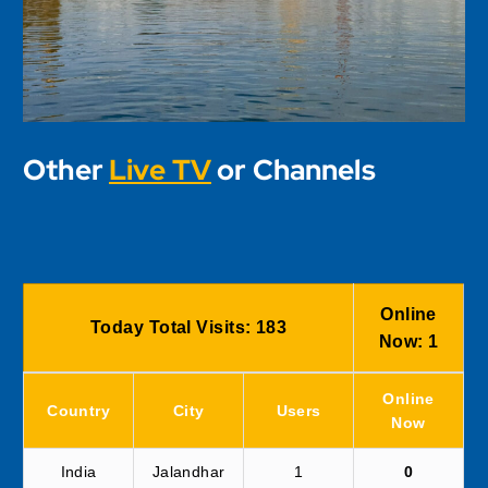
Other
Live TV
or Channels
Online
Today Total Visits:
183
Now:
1
Online
Country
City
Users
Now
India
Jalandhar
1
0