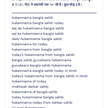
8।1।3। नोट: ये अष्टपदी ‘घरु १०’ की है। कुल जोड़ 3 है।
hukamnama bangla sahib
hukamnama bangla sahib today
aaj da hukamnama bangla sahib
aaj ka hukamnama bangla sahib
daily hukamnama bangla sahib
hukamnama for today
hukamnama from bangla sahib
today’s hukamnama from bangla sahib
bangla sahib gurudwara hukamnama
gurudwara bangla sahib hukamnama
hukamnama bangla sahib today in hindi
today’s hukamnama from bangla sahib in hindi
hukamnama of today
mukhwak darbar sahib
hukamnama of bangla sahib
today hukamnama bangla sahib
hukamnama today from darbar sahib
sis ganj hukamnama