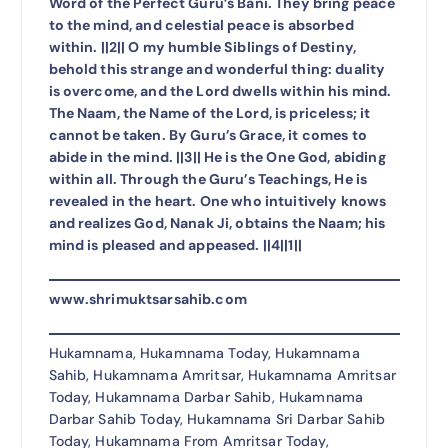
Word of the Perfect Guru’s Bani. They bring peace
to the mind, and celestial peace is absorbed
within. ||2|| O my humble Siblings of Destiny,
behold this strange and wonderful thing: duality
is overcome, and the Lord dwells within his mind.
The Naam, the Name of the Lord, is priceless; it
cannot be taken. By Guru’s Grace, it comes to
abide in the mind. ||3|| He is the One God, abiding
within all. Through the Guru’s Teachings, He is
revealed in the heart. One who intuitively knows
and realizes God, Nanak Ji, obtains the Naam; his
mind is pleased and appeased. ||4||1||
www.shrimuktsarsahib.com
Hukamnama, Hukamnama Today, Hukamnama
Sahib, Hukamnama Amritsar, Hukamnama Amritsar
Today, Hukamnama Darbar Sahib, Hukamnama
Darbar Sahib Today, Hukamnama Sri Darbar Sahib
Today, Hukamnama From Amritsar Today,