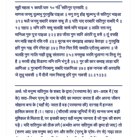
सूही महला १ काफी घरु १० ੴ सतिगुर प्रसादि ॥
माणस जनमु दुल्मभु गुरमुखि पाइआ ॥ मनु तनु होइ चुल्मभु जे सतिगुर भाइआ
॥१॥ चलै जनमु सवारि वखरु सचु लै ॥ पति पाए दरबारि सतिगुर सबदि भै ॥
१॥ रहाउ ॥ मनि तनि सचु सलाहि साचे मनि भाइआ ॥ लालि रता मनु
मानिआ गुरु पूरा पाइआ ॥२॥ हउ जीवा गुण सारि अंतरि तू वसै ॥ तूं वसहि
मन माहि सहजे रसि रसै ॥३॥ मूरख मन समझाइ आखउ केतड़ा ॥ गुरमुखि
हरि गुण गाइ रंगि रंगेतड़ा ॥४॥ नित नित रिदै समालि प्रीतमु आपणा ॥ जे
चलहि गुण नालि नाही दुखु संतापणा ॥५॥ मनमुख भरमि भुलाणा ना तिसु रंगु
है ॥ मरसी होइ विडाणा मनि तनि भंगु है ॥६॥ गुर की कार कमाइ लाहा घरि
आणिआ ॥ गुरबाणी निरबाणु सबदि पछाणिआ ॥७॥ इक नानक की अरदासि
जे तुधु भावसी ॥ मै दीजै नाम निवासु हरि गुण गावसी ॥८॥१॥३॥
अर्थ: जो मनुष्य सतिगुरू के शबद के द्वारा (परमात्मा के) डर-अदब में (रह
के) सदा-स्थिर प्रभू के नाम के सौदे का व्यापार करता है और अपना जीवन
सोहाना बना के (यहाँ से) जाता है वह (परमात्मा की) दरगाह में इज्जत
हासिल करता है।1। रहाउ। (चौरासी लाख जूनियों में से) मानस जन्म बड़ी
मुश्किल से मिलता है, पर इसकी कद्र वही मनुष्य जानता है जो गुरू की शरण
पड़े। यदि सतिगुरू को ठीक लगे (अर्थात अगर सतिगुरू की कृपा हो जाए) तो
(शरण आए उस मनुष्य का) मन और शरीर (प्रभू के प्रेम-रंग से) गाढ़ा लाल