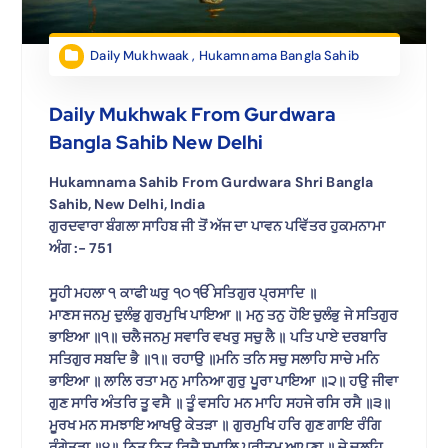
Daily Mukhwaak
,
Hukamnama Bangla Sahib
Daily Mukhwak From Gurdwara
Bangla Sahib New Delhi
Hukamnama Sahib From Gurdwara Shri Bangla
Sahib, New Delhi, India
ਗੁਰਦਵਾਰਾ ਬੰਗਲਾ ਸਾਹਿਬ ਜੀ ਤੋਂ ਅੱਜ ਦਾ ਪਾਵਨ ਪਵਿੱਤਰ ਹੁਕਮਨਾਮਾ
ਅੰਗ :- 751
ਸੂਹੀ ਮਹਲਾ ੧ ਕਾਫੀ ਘਰੁ ੧੦ ੴ ਸਤਿਗੁਰ ਪ੍ਰਸਾਦਿ ॥
ਮਾਣਸ ਜਨਮੁ ਦੁਲੰਭੁ ਗੁਰਮੁਖਿ ਪਾਇਆ ॥ ਮਨੁ ਤਨੁ ਹੋਇ ਚੁਲੰਭੁ ਜੇ ਸਤਿਗੁਰ
ਭਾਇਆ ॥੧॥ ਚਲੈ ਜਨਮੁ ਸਵਾਰਿ ਵਖਰੁ ਸਚੁ ਲੈ ॥ ਪਤਿ ਪਾਏ ਦਰਬਾਰਿ
ਸਤਿਗੁਰ ਸਬਦਿ ਭੈ ॥੧॥ ਰਹਾਉ ॥ਮਨਿ ਤਨਿ ਸਚੁ ਸਲਾਹਿ ਸਾਚੇ ਮਨਿ
ਭਾਇਆ ॥ ਲਾਲਿ ਰਤਾ ਮਨੁ ਮਾਨਿਆ ਗੁਰੁ ਪੂਰਾ ਪਾਇਆ ॥੨॥ ਹਉ ਜੀਵਾ
ਗੁਣ ਸਾਰਿ ਅੰਤਰਿ ਤੂ ਵਸੈ ॥ ਤੂੰ ਵਸਹਿ ਮਨ ਮਾਹਿ ਸਹਜੇ ਰਸਿ ਰਸੈ ॥੩॥
ਮੂਰਖ ਮਨ ਸਮਝਾਇ ਆਖਉ ਕੇਤੜਾ ॥ ਗੁਰਮੁਖਿ ਹਰਿ ਗੁਣ ਗਾਇ ਰੰਗਿ
ਰੰਗੇਤੜਾ ॥੪॥ ਨਿਤ ਨਿਤ ਰਿਦੈ ਸਮਾਲਿ ਪ੍ਰੀਤਮੁ ਆਪਣਾ ॥ ਜੇ ਚਲਹਿ