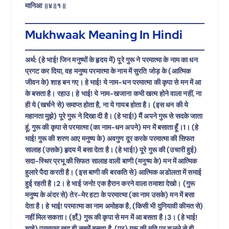
मानिआ ॥४॥१॥
Mukhwaak Meaning In Hindi
अर्थ: (हे भाई! जिन मनुष्यों के हृदय में) पूरे गुरू ने परमात्मा के नाम का धन
प्रगट कर दिया, वह मनुष्य परमात्मा के नाम में सुरति जोड़ के (आत्मिक
जीवन के) शाह बन गए। हे भाई! ये नाम-धन परमात्मा की कृपा से मन में आ
के बसता है। रहाउ। हे भाई! ये नाम-खजाना कभी खत्म होने वाला नहीं, ना
ही ये (खर्चने से) समाप्त होता है, ना ये गायब होता है। (इस धन की ये
महानता मुझे) पूरे गुरू ने दिखा दी है। (हे भाई!) मैं अपने गुरू से सदके जाता
हूं, गुरू की कृपा से परमात्मा (का नाम-धन अपने) मन में बसाता हूँ।1। (हे
भाई! गुरू की शरण आए मनुष्य के) अवगुण दूर करके परमात्मा की सिफत
सालाह (उसके) हृदय में बसा देता है। (हे भाई!) पूरे गुरू की (उचारी हुई)
सदा-स्थिर प्रभू की सिफत सालाह वाली बाणी (मनुष्य के) मन में आत्मिक
हुलारे पैदा करती है। (इस बाणी की बरकति से) आत्मिक अडोलता में समाई
हुई रहती है।2। हे भाई जनो! एक हैरान करने वाला तमाशा देखो। (गुरू
मनुष्य के अंदर से) तेर-मेर हटा के परमात्मा (का नाम उसके) मन में बसा
देता है। हे भाई! परमात्मा का नाम अमोहक है, (किसी भी दुनियावी कीमत से)
नहीं मिल सकता। (हाँ,) गुरू की कृपा से मन में आ बसता है।3। (हे भाई!
चाहे) परमात्मा खुद ही सबमें बसता है, (पर) गुरू की मति पर चलने से ही