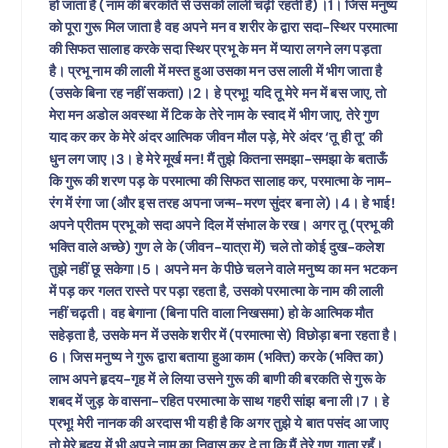
हो जाता है (नाम की बरकति से उसको लाली चढ़ी रहती है)।1। जिस मनुष्य
को पूरा गुरू मिल जाता है वह अपने मन व शरीर के द्वारा सदा-स्थिर परमात्मा
की सिफत सालाह करके सदा स्थिर प्रभू के मन में प्यारा लगने लग पड़ता
है। प्रभू नाम की लाली में मस्त हुआ उसका मन उस लाली में भीग जाता है
(उसके बिना रह नहीं सकता)।2। हे प्रभू! यदि तू मेरे मन में बस जाए, तो
मेरा मन अडोल अवस्था में टिक के तेरे नाम के स्वाद में भीग जाए, तेरे गुण
याद कर कर के मेरे अंदर आत्मिक जीवन मौल पड़े, मेरे अंदर ‘तू ही तू’ की
धुन लग जाए।3। हे मेरे मूर्ख मन! मैं तुझे कितना समझा-समझा के बताऊँ
कि गुरू की शरण पड़ के परमात्मा की सिफत सालाह कर, परमात्मा के नाम-
रंग में रंगा जा (और इस तरह अपना जन्म-मरण सुंदर बना ले)।4। हे भाई!
अपने प्रीतम प्रभू को सदा अपने दिल में संभाल के रख। अगर तू (प्रभू की
भक्ति वाले अच्छे) गुण ले के (जीवन-यात्रा में) चले तो कोई दुख-कलेश
तुझे नहीं छू सकेगा।5। अपने मन के पीछे चलने वाले मनुष्य का मन भटकन
में पड़ कर गलत रास्ते पर पड़ा रहता है, उसको परमात्मा के नाम की लाली
नहीं चढ़ती। वह बेगाना (बिना पति वाला निखसमा) हो के आत्मिक मौत
सहेड़ता है, उसके मन में उसके शरीर में (परमात्मा से) विछोड़ा बना रहता है।
6। जिस मनुष्य ने गुरू द्वारा बताया हुआ काम (भक्ति) करके (भक्ति का)
लाभ अपने हृदय-गृह में ले लिया उसने गुरू की बाणी की बरकति से गुरू के
शबद में जुड़ के वासना-रहित परमात्मा के साथ गहरी सांझ बना ली।7। हे
प्रभू! मेरी नानक की अरदास भी यही है कि अगर तुझे ये बात पसंद आ जाए
तो मेरे हृदय में भी अपने नाम का निवास कर दे ता कि मैं तेरे गुण गाता रहूँ।