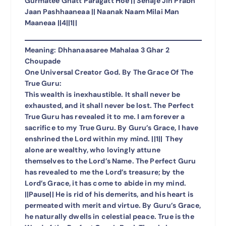
Gurmatee Ghatt Paragatt Hoe || Sehaje Jin Prabh
Jaan Pashhaaneaa || Naanak Naam Milai Man
Maaneaa ||4||1||
Meaning: Dhhanaasaree Mahalaa 3 Ghar 2
Choupade
One Universal Creator God. By The Grace Of The
True Guru:
This wealth is inexhaustible. It shall never be
exhausted, and it shall never be lost. The Perfect
True Guru has revealed it to me. I am forever a
sacrifice to my True Guru. By Guru’s Grace, I have
enshrined the Lord within my mind. ||1|| They
alone are wealthy, who lovingly attune
themselves to the Lord’s Name. The Perfect Guru
has revealed to me the Lord’s treasure; by the
Lord’s Grace, it has come to abide in my mind.
||Pause|| He is rid of his demerits, and his heart is
permeated with merit and virtue. By Guru’s Grace,
he naturally dwells in celestial peace. True is the