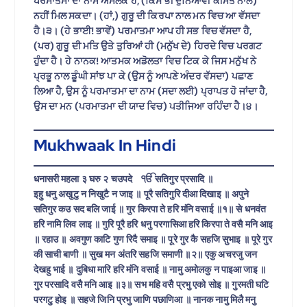
ਪਰਮਾਤਮਾ ਦਾ ਨਾਮ ਅਮੋਲਕ ਹੈ, (ਕਿਸੇ ਭੀ ਦੁਨਿਆਵੀ ਕੀਮਤ ਨਾਲ)
ਨਹੀਂ ਮਿਲ ਸਕਦਾ। (ਹਾਂ,) ਗੁਰੂ ਦੀ ਕਿਰਪਾ ਨਾਲ ਮਨ ਵਿਚ ਆ ਵੱਸਦਾ
ਹੈ।੩। (ਹੇ ਭਾਈ! ਭਾਵੇਂ) ਪਰਮਾਤਮਾ ਆਪ ਹੀ ਸਭ ਵਿਚ ਵੱਸਦਾ ਹੈ,
(ਪਰ) ਗੁਰੂ ਦੀ ਮਤਿ ਉਤੇ ਤੁਰਿਆਂ ਹੀ (ਮਨੁੱਖ ਦੇ) ਹਿਰਦੇ ਵਿਚ ਪਰਗਟ
ਹੁੰਦਾ ਹੈ। ਹੇ ਨਾਨਕ! ਆਤਮਕ ਅਡੋਲਤਾ ਵਿਚ ਟਿਕ ਕੇ ਜਿਸ ਮਨੁੱਖ ਨੇ
ਪ੍ਰਭੂ ਨਾਲ ਡੂੰਘੀ ਸਾਂਝ ਪਾ ਕੇ (ਉਸ ਨੂੰ ਆਪਣੇ ਅੰਦਰ ਵੱਸਦਾ) ਪਛਾਣ
ਲਿਆ ਹੈ, ਉਸ ਨੂੰ ਪਰਮਾਤਮਾ ਦਾ ਨਾਮ (ਸਦਾ ਲਈ) ਪ੍ਰਾਪਤ ਹੋ ਜਾਂਦਾ ਹੈ,
ਉਸ ਦਾ ਮਨ (ਪਰਮਾਤਮਾ ਦੀ ਯਾਦ ਵਿਚ) ਪਤੀਜਿਆ ਰਹਿੰਦਾ ਹੈ।੪।
Mukhwaak In Hindi
धनासरी महला ३ घरु २ चउपदे ੴ सतिगुर प्रसादि ॥
इहु धनु अखुटु न निखुटै न जाइ ॥ पूरै सतिगुरि दीआ दिखाइ ॥ अपुने
सतिगुर कउ सद बलि जाई ॥ गुर किरपा ते हरि मंनि वसाई ॥१॥ से धनवंत
हरि नामि लिव लाइ ॥ गुरि पूरै हरि धनु परगासिआ हरि किरपा ते वसै मनि आइ
॥ रहाउ ॥ अवगुण काटि गुण रिदै समाइ ॥ पूरे गुर कै सहजि सुभाइ ॥ पूरे गुर
की साची बाणी ॥ सुख मन अंतरि सहजि समाणी ॥२॥ एकु अचरजु जन
देखहु भाई ॥ दुबिधा मारि हरि मंनि वसाई ॥ नामु अमोलकु न पाइआ जाइ ॥
गुर परसादि वसै मनि आइ ॥३॥ सभ महि वसै प्रभु एको सोइ ॥ गुरमती घटि
परगटु होइ ॥ सहजे जिनि प्रभु जाणि पछाणिआ ॥ नानक नामु मिलै मनु