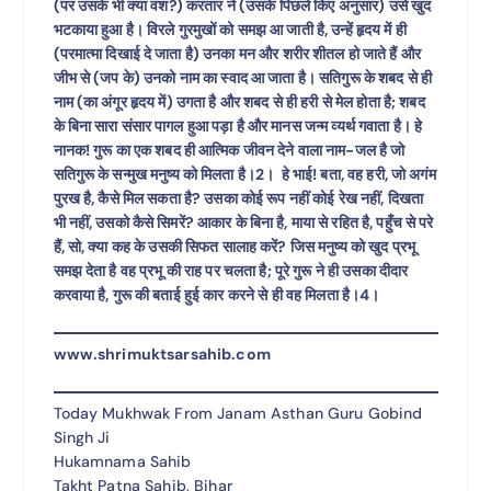
(पर उसके भी क्या वश?) करतार ने (उसके पिछले किए अनुसार) उसे खुद
भटकाया हुआ है। विरले गुरमुखों को समझ आ जाती है, उन्हें हृदय में ही
(परमात्मा दिखाई दे जाता है) उनका मन और शरीर शीतल हो जाते हैं और
जीभ से (जप के) उनको नाम का स्वाद आ जाता है। सतिगुरू के शबद से ही
नाम (का अंगूर हृदय में) उगता है और शबद से ही हरी से मेल होता है; शबद
के बिना सारा संसार पागल हुआ पड़ा है और मानस जन्म व्यर्थ गवाता है। हे
नानक! गुरू का एक शबद ही आत्मिक जीवन देने वाला नाम-जल है जो
सतिगुरू के सन्मुख मनुष्य को मिलता है।2। हे भाई! बता, वह हरी, जो अगंम
पुरख है, कैसे मिल सकता है? उसका कोई रूप नहीं कोई रेख नहीं, दिखता
भी नहीं, उसको कैसे सिमरें? आकार के बिना है, माया से रहित है, पहुँच से परे
हैं, सो, क्या कह के उसकी सिफत सालाह करें? जिस मनुष्य को खुद प्रभू
समझ देता है वह प्रभू की राह पर चलता है; पूरे गुरू ने ही उसका दीदार
करवाया है, गुरू की बताई हुई कार करने से ही वह मिलता है।4।
www.shrimuktsarsahib.com
Today Mukhwak From Janam Asthan Guru Gobind
Singh Ji
Hukamnama Sahib
Takht Patna Sahib, Bihar