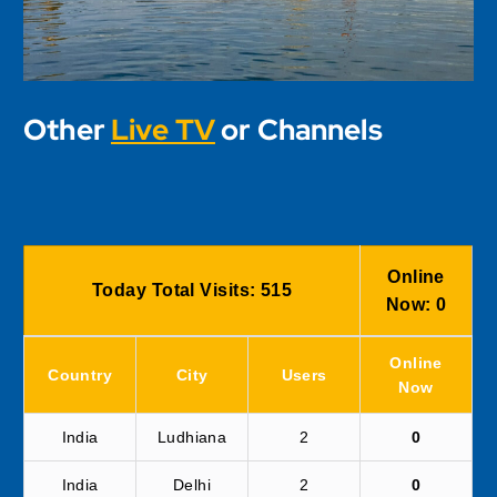
Other
Live TV
or Channels
Online
Today Total Visits:
515
Now:
0
Online
Country
City
Users
Now
India
Ludhiana
2
0
India
Delhi
2
0