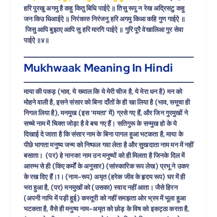
हरि पुरखु अगमु है कहु कितु बिधि पाईऐ ॥ तिसु रूपु न रेख अद्रिसटु कहु
जन किउ धिआईऐ ॥ निरंकारु निरंजनु हरि अगमु किआ कहि गुण गाईऐ ॥
जिसु आपि बुझाए आपि सु हरि मारगि पाईऐ ॥ गुरि पूरै वेखालिआ गुर सेवा
पाईऐ ॥४॥
Mukhwaak Meaning In Hindi
माया की पकड़ (भाव, ये ख्याल कि ये मेरी चीज है, ये मेरा धन है) मन को
मोहने वाली है, इसने संसार को बिना दाँतों के ही खा लिया है (भाव, समूचा ही
निगल लिया है), मनमुख (इस ‘ममता’ में) ग्रसे गए हैं, और जिन गुरमुखों ने
सच्चे नाम में चिक्त जोड़ा है वे बच गए हैं। सतिगुरू के सन्मुख हो के ये
दिखाई दे जाता है कि संसार नाम के बिना पागल हुआ भटकता है, माया के
पीछे भागता मनुष्य जन्म को निष्फल गवा लेता है और सुखदाता नाम मन में नहीं
बसाता। (पर) हे नानक! नाम उन मनुष्यों को ही मिलता है जिनके दिल में
आरम्भ से ही (किए कर्मों के अनुसार) (सांस्कारिक रूप लेख) प्रभू ने उकर
के रख दिए हैं।1। (नाम-रूप) अमृत (हरेक जीव के हृदय रूप) घर में ही
भरा हुआ है, (पर) मनमुखों को (उसका) स्वाद नहीं आता। जैसे हिरन
(अपनी नाभि में पड़ी हुई) कस्तूरी को नहीं समझता ओर भ्रम में भूला हुआ
भटकता है, वैसे ही मनुष्य नाम-अमृत को छोड़ के विष को इकट्ठा करता है,