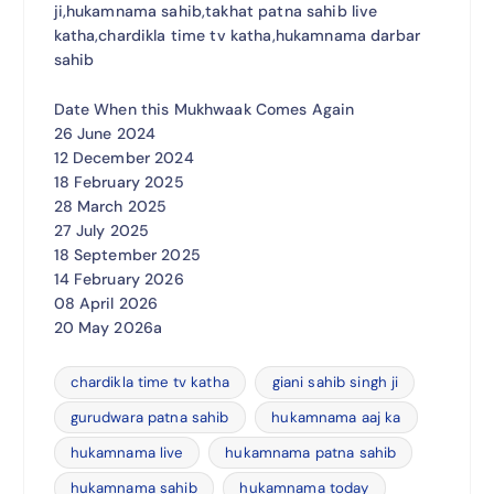
ji,hukamnama sahib,takhat patna sahib live
katha,chardikla time tv katha,hukamnama darbar
sahib
Date When this Mukhwaak Comes Again
26 June 2024
12 December 2024
18 February 2025
28 March 2025
27 July 2025
18 September 2025
14 February 2026
08 April 2026
20 May 2026a
chardikla time tv katha
giani sahib singh ji
gurudwara patna sahib
hukamnama aaj ka
hukamnama live
hukamnama patna sahib
hukamnama sahib
hukamnama today