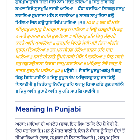
ਗੁਰਮੁਖਿ ਉਬਰੇ ਜਿਨੀ ਸਚਿ ਨਾਮਿ ਚਿਤੁ ਲਾਇਆ ॥ ਬਿਨੁ ਨਾਵੈ ਜਗੁ
ਕਮਲਾ ਫਿਰੈ ਗੁਰਮੁਖਿ ਨਦਰੀ ਆਇਆ ॥ ਧੰਧਾ ਕਰਤਿਆ ਨਿਹਫਲੁ ਜਨਮੁ
ਗਵਾਇਆ ਸੁਖਦਾਤਾ ਮਨਿ ਨ ਵਸਾਇਆ ॥ ਨਾਨਕ ਨਾਮੁ ਤਿਨਾ ਕਉ
ਮਿਲਿਆ ਜਿਨ ਕਉ ਧੁਰਿ ਲਿਖਿ ਪਾਇਆ ॥੧॥
ਮਃ ੩ ॥ ਘਰ ਹੀ ਮਹਿ
ਅੰਮ੍ਰਿਤੁ ਭਰਪੂਰੁ ਹੈ ਮਨਮੁਖਾ ਸਾਦੁ ਨ ਪਾਇਆ ॥ ਜਿਉ ਕਸਤੂਰੀ ਮਿਰਗੁ
ਨ ਜਾਣੈ ਭ੍ਰਮਦਾ ਭਰਮਿ ਭੁਲਾਇਆ ॥ ਅੰਮ੍ਰਿਤੁ ਤਜਿ ਬਿਖੁ ਸੰਗ੍ਰਹੈ
ਕਰਤੈ ਆਪਿ ਖੁਆਇਆ ॥ ਗੁਰਮੁਖਿ ਵਿਰਲੇ ਸੋਝੀ ਪਈ ਤਿਨਾ ਅੰਦਰਿ
ਬ੍ਰਹਮੁ ਦਿਖਾਇਆ ॥ ਤਨੁ ਮਨੁ ਸੀਤਲੁ ਹੋਇਆ ਰਸਨਾ ਹਰਿ ਸਾਦੁ
ਆਇਆ ॥ ਸਬਦੇ ਹੀ ਨਾਉ ਊਪਜੈ ਸਬਦੇ ਮੇਲਿ ਮਿਲਾਇਆ ॥ ਬਿਨੁ ਸਬਦੈ
ਸਭੁ ਜਗੁ ਬਉਰਾਨਾ ਬਿਰਥਾ ਜਨਮੁ ਗਵਾਇਆ ॥ ਅੰਮ੍ਰਿਤੁ ਏਕੋ ਸਬਦੁ ਹੈ
ਨਾਨਕ ਗੁਰਮੁਖਿ ਪਾਇਆ ॥੨॥
ਪਉੜੀ ॥ ਸੋ ਹਰਿ ਪੁਰਖੁ ਅਗੰਮੁ ਹੈ ਕਹੁ
ਕਿਤੁ ਬਿਧਿ ਪਾਈਐ ॥ ਤਿਸੁ ਰੂਪੁ ਨ ਰੇਖ ਅਦ੍ਰਿਸਟੁ ਕਹੁ ਜਨ ਕਿਉ
ਧਿਆਈਐ ॥ ਨਿਰੰਕਾਰੁ ਨਿਰੰਜਨੁ ਹਰਿ ਅਗਮੁ ਕਿਆ ਕਹਿ ਗੁਣ ਗਾਈਐ
॥ ਜਿਸੁ ਆਪਿ ਬੁਝਾਏ ਆਪਿ ਸੁ ਹਰਿ ਮਾਰਗਿ ਪਾਈਐ ॥
Meaning In Punjabi
ਅਰਥ: ਮਾਇਆ ਦੀ ਅਪਣੱਤ (ਭਾਵ, ਇਹ ਖ਼ਿਆਲ ਕਿ ਏਹ ਸ਼ੈ ਮੇਰੀ ਹੈ,
ਇਹ ਧਨ ਮੇਰਾ ਹੈ,) ਮਨ ਨੂੰ ਮੋਹਣ ਵਾਲੀ ਹੈ, ਇਸ ਨੇ ਸੰਸਾਰ ਨੂੰ ਬਿਨਾਂ ਦੰਦਾਂ ਤੋਂ
ਹੀ ਖਾ ਲਿਆ ਹੈ (ਭਾਵ, ਸਮੂਲਚਾ ਹੀ ਨਿਗਲ ਲਿਆ ਹੈ) , ਮਨਮੁਖ (ਇਸ