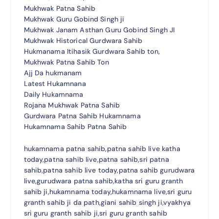
Mukhwak Patna Sahib
Mukhwak Guru Gobind Singh ji
Mukhwak Janam Asthan Guru Gobind Singh JI
Mukhwak Historical Gurdwara Sahib
Hukmanama Itihasik Gurdwara Sahib ton,
Mukhwak Patna Sahib Ton
Ajj Da hukmanam
Latest Hukamnana
Daily Hukamnama
Rojana Mukhwak Patna Sahib
Gurdwara Patna Sahib Hukamnama
Hukamnama Sahib Patna Sahib
hukamnama patna sahib,patna sahib live katha
today,patna sahib live,patna sahib,sri patna
sahib,patna sahib live today,patna sahib gurudwara
live,gurudwara patna sahib,katha sri guru granth
sahib ji,hukamnama today,hukamnama live,sri guru
granth sahib ji da path,giani sahib singh ji,vyakhya
sri guru granth sahib ji,sri guru granth sahib