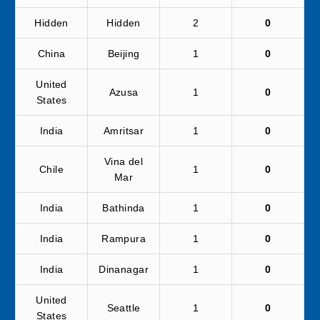
Hidden
Hidden
2
0
China
Beijing
1
0
United
Azusa
1
0
States
India
Amritsar
1
0
Vina del
Chile
1
0
Mar
India
Bathinda
1
0
India
Rampura
1
0
India
Dinanagar
1
0
United
Seattle
1
0
States