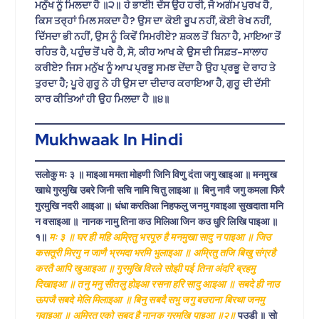
ਮਨੁੱਖ ਨੂੰ ਮਿਲਦਾ ਹੈ ॥੨॥ ਹੇ ਭਾਈ! ਦੱਸ ਉਹ ਹਰੀ, ਜੋ ਅਗੰਮ ਪੁਰਖ ਹੈ,
ਕਿਸ ਤਰ੍ਹਾਂ ਮਿਲ ਸਕਦਾ ਹੈ? ਉਸ ਦਾ ਕੋਈ ਰੂਪ ਨਹੀਂ, ਕੋਈ ਰੇਖ ਨਹੀਂ,
ਦਿੱਸਦਾ ਭੀ ਨਹੀਂ, ਉਸ ਨੂੰ ਕਿਵੇਂ ਸਿਮਰੀਏ? ਸ਼ਕਲ ਤੋਂ ਬਿਨਾ ਹੈ, ਮਾਇਆ ਤੋਂ
ਰਹਿਤ ਹੈ, ਪਹੁੰਚ ਤੋਂ ਪਰੇ ਹੈ, ਸੋ, ਕੀਹ ਆਖ ਕੇ ਉਸ ਦੀ ਸਿਫ਼ਤ-ਸਾਲਾਹ
ਕਰੀਏ? ਜਿਸ ਮਨੁੱਖ ਨੂੰ ਆਪ ਪ੍ਰਭੂ ਸਮਝ ਦੇਂਦਾ ਹੈ ਉਹ ਪ੍ਰਭੂ ਦੇ ਰਾਹ ਤੇ
ਤੁਰਦਾ ਹੈ; ਪੂਰੇ ਗੁਰੂ ਨੇ ਹੀ ਉਸ ਦਾ ਦੀਦਾਰ ਕਰਾਇਆ ਹੈ, ਗੁਰੂ ਦੀ ਦੱਸੀ
ਕਾਰ ਕੀਤਿਆਂ ਹੀ ਉਹ ਮਿਲਦਾ ਹੈ ॥੪॥
Mukhwaak In Hindi
सलोकु मः ३ ॥ माइआ ममता मोहणी जिनि विणु दंता जगु खाइआ ॥ मनमुख
खाधे गुरमुखि उबरे जिनी सचि नामि चितु लाइआ ॥
बिनु नावै जगु कमला फिरै
गुरमुखि नदरी आइआ ॥ धंधा करतिआ निहफलु जनमु गवाइआ सुखदाता मनि
न वसाइआ ॥
नानक नामु तिना कउ मिलिआ जिन कउ धुरि लिखि पाइआ ॥
१॥
मः ३ ॥ घर ही महि अम्रितु भरपूरु है मनमुखा सादु न पाइआ ॥ जिउ
कसतूरी मिरगु न जाणै भ्रमदा भरमि भुलाइआ ॥ अम्रितु तजि बिखु संग्रहै
करतै आपि खुआइआ ॥ गुरमुखि विरले सोझी पई तिना अंदरि ब्रहमु
दिखाइआ ॥ तनु मनु सीतलु होइआ रसना हरि सादु आइआ ॥ सबदे ही नाउ
ऊपजै सबदे मेलि मिलाइआ ॥ बिनु सबदै सभु जगु बउराना बिरथा जनमु
गवाइआ ॥
अम्रितु एको सबदु है नानक गुरमुखि पाइआ ॥२॥
पउड़ी ॥ सो