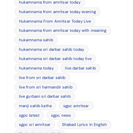
hukamnama from amritsar today
hukamnama from amritsar today evening
Hukamnama From Amritsar Today Live
hukamnama from amritsar today with meaning
hukamnama sahib
hukamnama sri darbar sahib today
hukamnama sri darbar sahib today live
hukamnama today
live darbar sahib
live from sri darbar sahib
live from sri harmandir sahib
live gurbani sri darbar sahib
manji sahib katha
sgpc amritsar
sgpc latest
sgpc news
sgpc sri amritsar
Shabad Lyrics In English