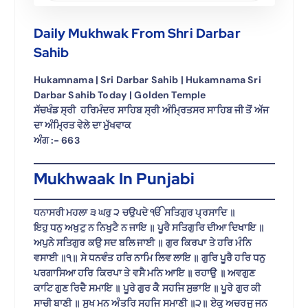
Daily Mukhwak From Shri Darbar
Sahib
Hukamnama | Sri Darbar Sahib | Hukamnama Sri
Darbar Sahib Today | Golden Temple
ਸੱਚਖੰਡ ਸ੍ਰੀ ਹਰਿਮੰਦਰ ਸਾਹਿਬ ਸ੍ਰੀ ਅੰਮ੍ਰਿਤਸਰ ਸਾਹਿਬ ਜੀ ਤੋਂ ਅੱਜ
ਦਾ ਅੰਮ੍ਰਿਤ ਵੇਲੇ ਦਾ ਮੁੱਖਵਾਕ
ਅੰਗ :- 663
Mukhwaak In Punjabi
ਧਨਾਸਰੀ ਮਹਲਾ ੩ ਘਰੁ ੨ ਚਉਪਦੇ ੴ ਸਤਿਗੁਰ ਪ੍ਰਸਾਦਿ ॥
ਇਹੁ ਧਨੁ ਅਖੁਟੁ ਨ ਨਿਖੁਟੈ ਨ ਜਾਇ ॥ ਪੂਰੈ ਸਤਿਗੁਰਿ ਦੀਆ ਦਿਖਾਇ ॥
ਅਪੁਨੇ ਸਤਿਗੁਰ ਕਉ ਸਦ ਬਲਿ ਜਾਈ ॥ ਗੁਰ ਕਿਰਪਾ ਤੇ ਹਰਿ ਮੰਨਿ
ਵਸਾਈ ॥੧॥ ਸੇ ਧਨਵੰਤ ਹਰਿ ਨਾਮਿ ਲਿਵ ਲਾਇ ॥ ਗੁਰਿ ਪੂਰੈ ਹਰਿ ਧਨੁ
ਪਰਗਾਸਿਆ ਹਰਿ ਕਿਰਪਾ ਤੇ ਵਸੈ ਮਨਿ ਆਇ ॥ ਰਹਾਉ ॥ ਅਵਗੁਣ
ਕਾਟਿ ਗੁਣ ਰਿਦੈ ਸਮਾਇ ॥ ਪੂਰੇ ਗੁਰ ਕੈ ਸਹਜਿ ਸੁਭਾਇ ॥ ਪੂਰੇ ਗੁਰ ਕੀ
ਸਾਚੀ ਬਾਣੀ ॥ ਸੁਖ ਮਨ ਅੰਤਰਿ ਸਹਜਿ ਸਮਾਣੀ ॥੨॥ ਏਕੁ ਅਚਰਜੁ ਜਨ