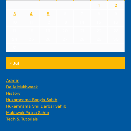
1
2
3
4
5
6
7
8
9
10
11
12
13
14
15
16
17
18
19
20
21
22
23
24
25
26
27
28
29
30
31
« Jul
Admin
Daily Mukhwaak
History
Hukamnama Bangla Sahib
Hukamnama Shri Darbar Sahib
Mukhwak Patna Sahib
Tech & Tutorials