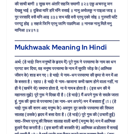
की साची बाणी ॥ सुख मन अंतरि सहजि समाणी ॥२॥ एकु अचरजु जन
देखहु भाई ॥ दुबिधा मारि हरि मंनि वसाई ॥ नामु अमोलकु न पाइआ जाइ ॥
गुर परसादि वसै मनि आइ ॥३॥ सभ महि वसै प्रभु एको सोइ ॥ गुरमती घटि
परगटु होइ ॥ सहजे जिनि प्रभु जाणि पछाणिआ ॥ नानक नामु मिलै मनु
मानिआ ॥४॥१॥
Mukhwaak Meaning In Hindi
अर्थ: (हे भाई! जिन मनुष्यों के हृदय में) पूरे गुरू ने परमात्मा के नाम का धन
प्रगट कर दिया, वह मनुष्य परमात्मा के नाम में सुरति जोड़ के (आत्मिक
जीवन के) शाह बन गए। हे भाई! ये नाम-धन परमात्मा की कृपा से मन में आ
के बसता है। रहाउ। हे भाई! ये नाम-खजाना कभी खत्म होने वाला नहीं, ना
ही ये (खर्चने से) समाप्त होता है, ना ये गायब होता है। (इस धन की ये
महानता मुझे) पूरे गुरू ने दिखा दी है। (हे भाई!) मैं अपने गुरू से सदके जाता
हूं, गुरू की कृपा से परमात्मा (का नाम-धन अपने) मन में बसाता हूँ।1। (हे
भाई! गुरू की शरण आए मनुष्य के) अवगुण दूर करके परमात्मा की सिफत
सालाह (उसके) हृदय में बसा देता है। (हे भाई!) पूरे गुरू की (उचारी हुई)
सदा-स्थिर प्रभू की सिफत सालाह वाली बाणी (मनुष्य के) मन में आत्मिक
हुलारे पैदा करती है। (इस बाणी की बरकति से) आत्मिक अडोलता में समाई