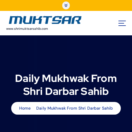
S
k
i
p
t
www.shrimuktsarsahib.com
o
c
o
n
t
e
Daily Mukhwak From
n
t
Shri Darbar Sahib
Home
Daily Mukhwak From Shri Darbar Sahib