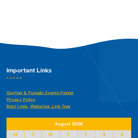
Important Links
Gurmat & Punjabi Events Poster
Privacy Policy
Best Links, Websites, Link Tree
August 2026
M
T
W
T
F
S
S