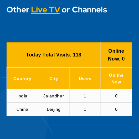
Other
Live TV
or Channels
Online
Today Total Visits:
118
Now:
0
Online
Country
City
Users
Now
India
Jalandhar
1
0
China
Beijing
1
0