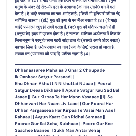
हुई रहती है।2। हे भाई जनो! एक हैरान करने वाला तमाशा देखो। (गुरू
मनुष्य के अंदर से) तेर-मेर हटा के परमात्मा (का नाम उसके) मन में बसा
देता है। हे भाई! परमात्मा का नाम अमोहक है, (किसी भी दुनियावी कीमत से)
नहीं मिल सकता। (हाँ,) गुरू की कृपा से मन में आ बसता है।3। (हे भाई!
चाहे) परमात्मा खुद ही सबमें बसता है, (पर) गुरू की मति पर चलने से ही
(मनुष्य के) हृदय में प्रकट होता है। हे नानक! आत्मिक अडोलता में टिक के
जिस मनुष्य ने प्रभू के साथ गहरी सांझ डाल के (उसको अपने अंदर बसता)
पहचान लिया है, उसे परमात्मा का नाम (सदा के लिए) प्राप्त हो जाता है,
उसका मन (परमात्मा की याद में) पतीजा रहता है।4।
Dhhanaasaree Mahalaa 3 Ghar 2 Choupade
Ik Oankaar Satgur Parsaad ||
Ehu Dhhan Akhutt N Nikhuttai N Jaae || Poorai
Satgur Deeaa Dikhaae || Apune Satgur Kau Sad Bal
Jaaee || Gur Kirpaa Te Har Mann Vasaaee ||1|| Se
Dhhanvant Har Naam Liv Laae || Gur Poorai Har
Dhhan Pargaaseaa Har Kirpaa Te Vasai Man Aae ||
Rahaau || Avgun Kaatt Gun Ridhai Samaae ||
Poorae Gur Kai Sehaj Subhaae || Poore Gur Kee
Saachee Baanee || Sukh Man Antar Sehaj