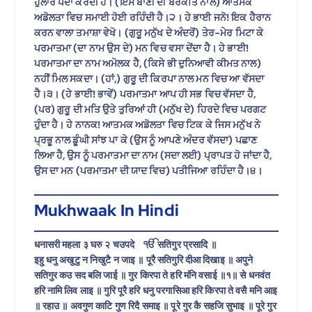
ਹੁਲਾਰੇ ਪੈਦਾ ਕਰਦੀ ਹੈ। (ਇਸ ਬਾਣੀ ਦੀ ਬਰਕਤਿ ਨਾਲ) ਆਤਮਕ
ਅਡੋਲਤਾ ਵਿਚ ਸਮਾਈ ਹੋਈ ਰਹਿੰਦੀ ਹੈ।੨। ਹੇ ਭਾਈ ਜਨੋ! ਇਕ ਹੈਰਾਨ
ਕਰਨ ਵਾਲਾ ਤਮਾਸ਼ਾ ਵੇਖੋ। (ਗੁਰੂ ਮਨੁੱਖ ਦੇ ਅੰਦਰੋਂ) ਤੇਰ-ਮੇਰ ਮਿਟਾ ਕੇ
ਪਰਮਾਤਮਾ (ਦਾ ਨਾਮ ਉਸ ਦੇ) ਮਨ ਵਿਚ ਵਸਾ ਦੇਂਦਾ ਹੈ। ਹੇ ਭਾਈ!
ਪਰਮਾਤਮਾ ਦਾ ਨਾਮ ਅਮੋਲਕ ਹੈ, (ਕਿਸੇ ਭੀ ਦੁਨਿਆਵੀ ਕੀਮਤ ਨਾਲ)
ਨਹੀਂ ਮਿਲ ਸਕਦਾ। (ਹਾਂ,) ਗੁਰੂ ਦੀ ਕਿਰਪਾ ਨਾਲ ਮਨ ਵਿਚ ਆ ਵੱਸਦਾ
ਹੈ।੩। (ਹੇ ਭਾਈ! ਭਾਵੇਂ) ਪਰਮਾਤਮਾ ਆਪ ਹੀ ਸਭ ਵਿਚ ਵੱਸਦਾ ਹੈ,
(ਪਰ) ਗੁਰੂ ਦੀ ਮਤਿ ਉਤੇ ਤੁਰਿਆਂ ਹੀ (ਮਨੁੱਖ ਦੇ) ਹਿਰਦੇ ਵਿਚ ਪਰਗਟ
ਹੁੰਦਾ ਹੈ। ਹੇ ਨਾਨਕ! ਆਤਮਕ ਅਡੋਲਤਾ ਵਿਚ ਟਿਕ ਕੇ ਜਿਸ ਮਨੁੱਖ ਨੇ
ਪ੍ਰਭੂ ਨਾਲ ਡੂੰਘੀ ਸਾਂਝ ਪਾ ਕੇ (ਉਸ ਨੂੰ ਆਪਣੇ ਅੰਦਰ ਵੱਸਦਾ) ਪਛਾਣ
ਲਿਆ ਹੈ, ਉਸ ਨੂੰ ਪਰਮਾਤਮਾ ਦਾ ਨਾਮ (ਸਦਾ ਲਈ) ਪ੍ਰਾਪਤ ਹੋ ਜਾਂਦਾ ਹੈ,
ਉਸ ਦਾ ਮਨ (ਪਰਮਾਤਮਾ ਦੀ ਯਾਦ ਵਿਚ) ਪਤੀਜਿਆ ਰਹਿੰਦਾ ਹੈ।੪।
Mukhwaak In Hindi
धनासरी महला ३ घरु २ चउपदे ੴ सतिगुर प्रसादि ॥
इहु धनु अखुटु न निखुटै न जाइ ॥ पूरै सतिगुरि दीआ दिखाइ ॥ अपुने
सतिगुर कउ सद बलि जाई ॥ गुर किरपा ते हरि मंनि वसाई ॥१॥ से धनवंत
हरि नामि लिव लाइ ॥ गुरि पूरै हरि धनु परगासिआ हरि किरपा ते वसै मनि आइ
॥ रहाउ ॥ अवगुण काटि गुण रिदै समाइ ॥ पूरे गुर कै सहजि सुभाइ ॥ पूरे गुर