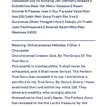
Samaanee ||2|| Ek Acharaj Jan Dekhahu Bhaaee ||
Dubidhhaa Maar Har Mann Vasaaee || Naam
Amolak N Paaeaa Jaae || Gur Parsaad Vasai Man
Aae ||3|| Sabh Meh Vasai Prabh Eko Soe ||
Gurmatee Ghatt Paragatt Hoe || Sehaje Jin Prabh
Jaan Pashhaaneaa || Naanak Naam Milai Man
Maaneaa ||4||1||
Meaning: Dhhanaasaree Mahalaa 3 Ghar 2
Choupade
One Universal Creator God. By The Grace Of The
True Guru:
This wealth is inexhaustible. It shall never be
exhausted, and it shall never be lost. The Perfect
True Guru has revealed it to me. I am forever a
sacrifice to my True Guru. By Guru’s Grace, I have
enshrined the Lord within my mind. ||1|| They
alone are wealthy, who lovingly attune
themselves to the Lord’s Name. The Perfect Guru
has revealed to me the Lord’s treasure; by the