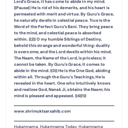
Lord’s Grace, it has come to abide in my mind.
||Pause|| He is rid of his demerits, and his heart is
permeated with merit and virtue. By Guru’s Grace,
he naturally dwells in celestial peace. True is the
Word of the Perfect Guru’s Bani. They bring peace
to the mind, and celestial peace is absorbed
within. ||2|| O my humble Siblings of Destiny,
behold this strange and wonderful thing: duality
is overcome, and the Lord dwells within his mind.
The Naam, the Name of the Lord, is priceless; it
cannot be taken. By Guru’s Grace, it comes to
abide in the mind. ||3|| He is the One God, abiding
within all. Through the Guru’s Teachings, He is
revealed in the heart. One who intuitively knows
and realizes God, Nanak Ji, obtains the Naam; his
mind is pleased and appeased. ||4||1||
www.shrimuktsarsahib.com
Hukamnama, Hukamnama Today, Hukamnama