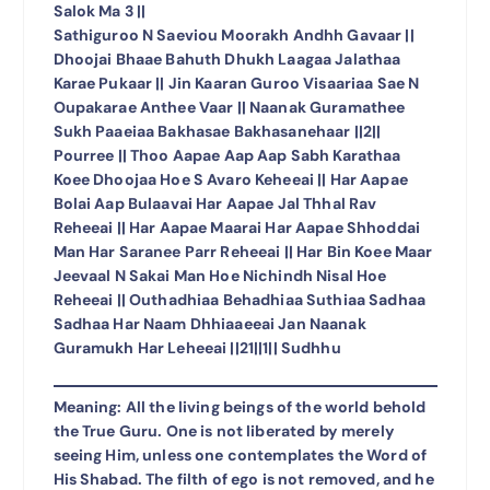
Salok Ma 3 ||
Sathiguroo N Saeviou Moorakh Andhh Gavaar ||
Dhoojai Bhaae Bahuth Dhukh Laagaa Jalathaa
Karae Pukaar || Jin Kaaran Guroo Visaariaa Sae N
Oupakarae Anthee Vaar || Naanak Guramathee
Sukh Paaeiaa Bakhasae Bakhasanehaar ||2||
Pourree || Thoo Aapae Aap Aap Sabh Karathaa
Koee Dhoojaa Hoe S Avaro Keheeai || Har Aapae
Bolai Aap Bulaavai Har Aapae Jal Thhal Rav
Reheeai || Har Aapae Maarai Har Aapae Shhoddai
Man Har Saranee Parr Reheeai || Har Bin Koee Maar
Jeevaal N Sakai Man Hoe Nichindh Nisal Hoe
Reheeai || Outhadhiaa Behadhiaa Suthiaa Sadhaa
Sadhaa Har Naam Dhhiaaeeai Jan Naanak
Guramukh Har Leheeai ||21||1|| Sudhhu
Meaning: All the living beings of the world behold
the True Guru. One is not liberated by merely
seeing Him, unless one contemplates the Word of
His Shabad. The filth of ego is not removed, and he