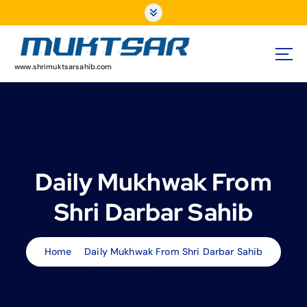
S
k
i
p
t
www.shrimuktsarsahib.com
o
c
o
n
t
e
Daily Mukhwak From
n
t
Shri Darbar Sahib
Home
Daily Mukhwak From Shri Darbar Sahib