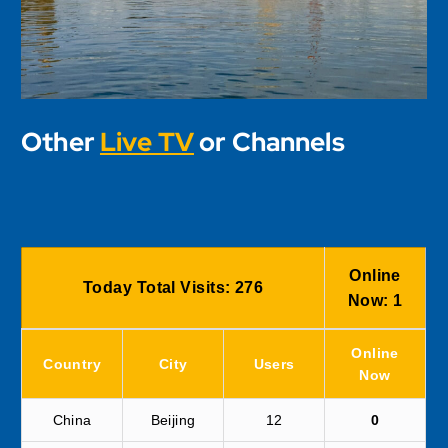
Other
Live TV
or Channels
Online
Today Total Visits:
276
Now:
1
Online
Country
City
Users
Now
China
Beijing
12
0