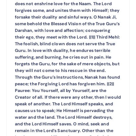
does not enshrine love for the Naam. The Lord
forgives some, and unites them with Himself; they
forsake their duality and sinful ways. O Nanak Ji,
some behold the Blessed Vision of the True Guru’s
Darshan, with love and affection; conquering
their ego, they meet with the Lord. ||1|| Third Mehl:
The foolish, blind clown does not serve the True
Guru. In love with duality, he endures terrible
suffering, and burning, he cries out in pain. He
forgets the Guru, for the sake of mere objects, but
they will not come to his rescue in the end.
Through the Guru’s Instructions, Nanak has found
peace; the Forgiving Lord has forgiven him. ||2||
Pauree: You Yourself, all by Yourself, are the
Creator of all. If there were any other, then I would
speak of another. The Lord Himself speaks, and
causes us to speak; He Himself is pervading the
water and the land. The Lord Himself destroys,
and the Lord Himself saves. O mind, seek and
remain in the Lord’s Sanctuary. Other than the