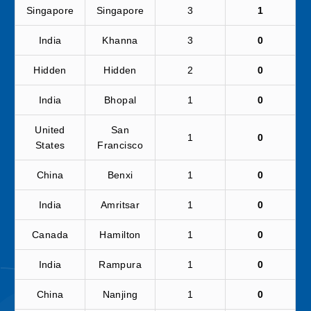
Singapore
Singapore
3
1
India
Khanna
3
0
Hidden
Hidden
2
0
India
Bhopal
1
0
United
San
1
0
States
Francisco
China
Benxi
1
0
India
Amritsar
1
0
Canada
Hamilton
1
0
India
Rampura
1
0
China
Nanjing
1
0