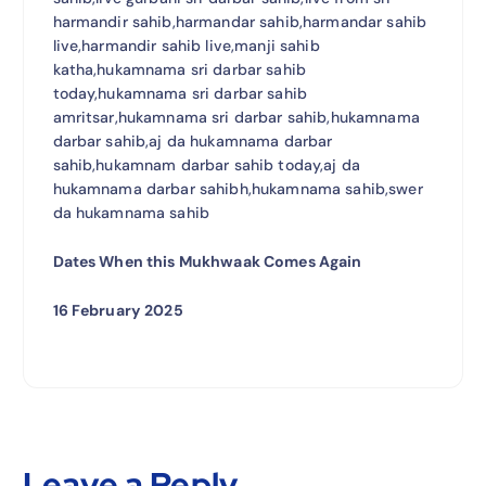
harmandir sahib,harmandar sahib,harmandar sahib
live,harmandir sahib live,manji sahib
katha,hukamnama sri darbar sahib
today,hukamnama sri darbar sahib
amritsar,hukamnama sri darbar sahib,hukamnama
darbar sahib,aj da hukamnama darbar
sahib,hukamnam darbar sahib today,aj da
hukamnama darbar sahibh,hukamnama sahib,swer
da hukamnama sahib
Dates When this Mukhwaak Comes Again
16 February 2025
Leave a Reply