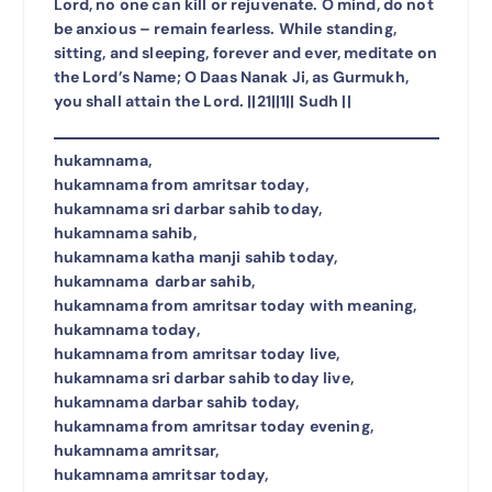
Lord, no one can kill or rejuvenate. O mind, do not
be anxious – remain fearless. While standing,
sitting, and sleeping, forever and ever, meditate on
the Lord’s Name; O Daas Nanak Ji, as Gurmukh,
you shall attain the Lord. ||21||1|| Sudh ||
hukamnama,
hukamnama from amritsar today,
hukamnama sri darbar sahib today,
hukamnama sahib,
hukamnama katha manji sahib today,
hukamnama darbar sahib,
hukamnama from amritsar today with meaning,
hukamnama today,
hukamnama from amritsar today live,
hukamnama sri darbar sahib today live,
hukamnama darbar sahib today,
hukamnama from amritsar today evening,
hukamnama amritsar,
hukamnama amritsar today,