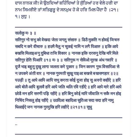
ਦਾਸ ਨਾਨਕ ਜੀ! ਜੇ ਉਠਦਿਆਂ ਬਹਿੰਦਿਆਂ ਤੇ ਸੁੱਤਿਆਂ ਹਰ ਵੇਲੇ ਹਰੀ ਦਾ
ਨਾਮ ਸਿਮਰੀਏ ਤਾਂ ਸਤਿਗੁਰੂ ਦੇ ਸਨਮੁਖ ਹੋ ਕੇ ਹਰਿ ਮਿਲ ਪੈਂਦਾ ਹੈ ।੨੧।
੧। ਸੁਧੁ ।
सलोकु मः ३ ॥
सतिगुर नो सभु को वेखदा जेता जगतु संसारु ॥ डिठै मुकति न होवई जिचरु
सबदि न करे वीचारु ॥ हउमै मैलु न चुकई नामि न लगै पिआरु ॥ इकि आपे
बखसि मिलाइअनु दुबिधा तजि विकार ॥ नानक इकि दरसनु देखि मरि मिले
सतिगुर हेति पिआरि ॥१॥ मः ३ ॥ सतिगुरू न सेविओ मूरख अंध गवारि ॥
दूजै भाइ बहुतु दुखु लागा जलता करे पुकार ॥ जिन कारण गुरू विसारिआ से
न उपकरे अंती वार ॥ नानक गुरमती सुखु पाइआ बखसे बखसणहार ॥२॥
पउड़ी ॥ तू आपे आपि आपि सभु करता कोई दूजा होइ सु अवरो कहीऐ ॥ हरि
आपे बोलै आपि बुलावै हरि आपे जलि थलि रवि रहीऐ ॥ हरि आपे मारे हरि आपे
छोडै मन हरि सरणी पड़ि रहीऐ ॥ हरि बिनु कोई मारि जीवालि न सकै मन होइ
निचिंद निसलु होइ रहीऐ ॥ उठदिआ बहदिआ सुतिआ सदा सदा हरि नामु
धिआईऐ जन नानक गुरमुखि हरि लहीऐ ॥२१॥१॥ सुधु
..