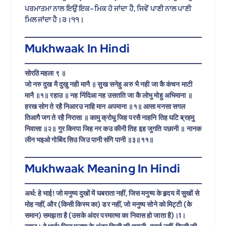
ਪਰਮਾਤਮਾ ਨਾਲ ਇਉਂ ਇਕ-ਮਿਕ ਹੋ ਜਾਂਦਾ ਹੈ, ਜਿਵੇਂ ਪਾਣੀ ਨਾਲ ਪਾਣੀ
ਮਿਲ ਜਾਂਦਾ ਹੈ।੩।੧੧।
Mukhwaak In Hindi
सोरठि महला ९ ॥
जो नरु दुख मै दुखु नही मानै ॥ सुख सनेहु अरु भै नही जा कै कंचन माटी
मानै ॥१॥ रहाउ ॥ नह निंदिआ नह उसतति जा कै लोभु मोहु अभिमाना ॥
हरख सोग ते रहै निआरउ नाहि मान अपमाना ॥१॥ आसा मनसा सगल
तिआगै जग ते रहै निरासा ॥ कामु क्रोधु जिह परसै नाहनि तिह घटि ब्रहमु
निवासा ॥२॥ गुर किरपा जिह नर कउ कीनी तिह इह जुगति पछानी ॥ नानक
लीन भइओ गोबिंद सिउ जिउ पानी संगि पानी ॥३॥११॥
Mukhwaak Meaning In Hindi
अर्थ: हे भाई! जो मनुष्य दुखों में घबराता नहीं, जिस मनुष्य के हृदय में सुखों से
मोह नहीं, और (किसी किस्म का) डर नहीं, जो मनुष्य सोने को मिट्टी (के
समान) समझता है (उसके अंदर परमात्मा का निवास हो जाता है)।1।