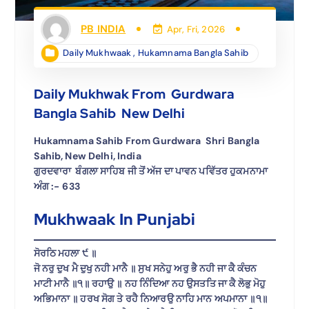
PB INDIA
Apr, Fri, 2026
Daily Mukhwaak
,
Hukamnama Bangla Sahib
Daily Mukhwak From Gurdwara
Bangla Sahib New Delhi
Hukamnama Sahib From Gurdwara Shri Bangla
Sahib, New Delhi, India
ਗੁਰਦਵਾਰਾ ਬੰਗਲਾ ਸਾਹਿਬ ਜੀ ਤੋਂ ਅੱਜ ਦਾ ਪਾਵਨ ਪਵਿੱਤਰ ਹੁਕਮਨਾਮਾ
ਅੰਗ :-
633
Mukhwaak In Punjabi
ਸੋਰਠਿ ਮਹਲਾ ੯ ॥
ਜੋ ਨਰੁ ਦੁਖ ਮੈ ਦੁਖੁ ਨਹੀ ਮਾਨੈ ॥ ਸੁਖ ਸਨੇਹੁ ਅਰੁ ਭੈ ਨਹੀ ਜਾ ਕੈ ਕੰਚਨ
ਮਾਟੀ ਮਾਨੈ ॥੧॥ ਰਹਾਉ ॥ ਨਹ ਨਿੰਦਿਆ ਨਹ ਉਸਤਤਿ ਜਾ ਕੈ ਲੋਭੁ ਮੋਹੁ
ਅਭਿਮਾਨਾ ॥ ਹਰਖ ਸੋਗ ਤੇ ਰਹੈ ਨਿਆਰਉ ਨਾਹਿ ਮਾਨ ਅਪਮਾਨਾ ॥੧॥