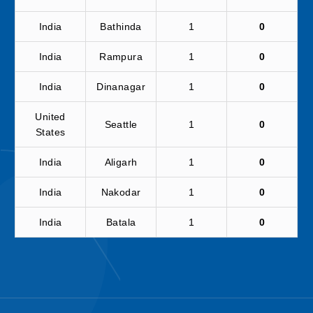
India
Bathinda
1
0
India
Rampura
1
0
India
Dinanagar
1
0
United
Seattle
1
0
States
India
Aligarh
1
0
India
Nakodar
1
0
India
Batala
1
0