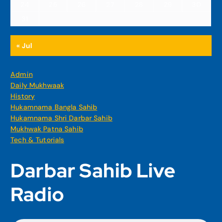
24
25
26
27
28
29
30
31
« Jul
Admin
Daily Mukhwaak
History
Hukamnama Bangla Sahib
Hukamnama Shri Darbar Sahib
Mukhwak Patna Sahib
Tech & Tutorials
Darbar Sahib Live
Radio