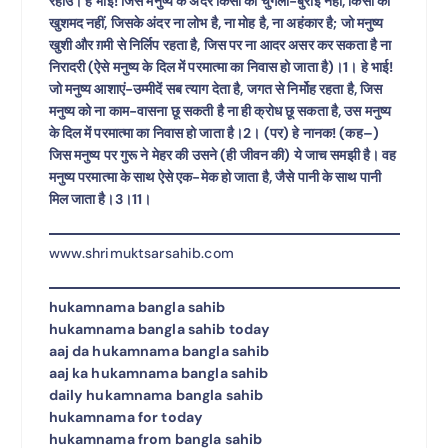
रहाउ। हे भाई! जिस मनुष्य के अंदर किसी की चुगली-बुराई नहीं, किसी की
खुशमद नहीं, जिसके अंदर ना लोभ है, ना मोह है, ना अहंकार है; जो मनुष्य
खुशी और ग़मी से निर्लिप रहता है, जिस पर ना आदर असर कर सकता है ना
निरादरी (ऐसे मनुष्य के दिल में परमात्मा का निवास हो जाता है)।1। हे भाई!
जो मनुष्य आशाएं-उम्मीदें सब त्याग देता है, जगत से निर्मोह रहता है, जिस
मनुष्य को ना काम-वासना छू सकती है ना ही क्रोध छू सकता है, उस मनुष्य
के दिल में परमात्मा का निवास हो जाता है।2। (पर) हे नानक! (कह–)
जिस मनुष्य पर गुरू ने मेहर की उसने (ही जीवन की) ये जाच समझी है। वह
मनुष्य परमात्मा के साथ ऐसे एक-मेक हो जाता है, जैसे पानी के साथ पानी
मिल जाता है।3।11।
www.shrimuktsarsahib.com
hukamnama bangla sahib
hukamnama bangla sahib today
aaj da hukamnama bangla sahib
aaj ka hukamnama bangla sahib
daily hukamnama bangla sahib
hukamnama for today
hukamnama from bangla sahib