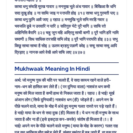
धनासरी महला ३ ॥
काचा धनु संचहि मूरख गावार ॥ मनमुख भूले अंध गावार ॥ बिखिआ कै धनि
सदा दुखु होइ ॥ ना साथि जाइ न परापति होइ ॥१॥ साचा धनु गुरमती पाए ॥
काचा धनु फुनि आवै जाए ॥ रहाउ ॥ मनमुखि भूले सभि मरहि गवार ॥
भवजलि डूबे न उरवारि न पारि ॥ सतिगुरु भेटे पूरै भागि ॥ साचि रते
अहिनिसि बैरागि ॥२॥ चहु जुग महि अम्रितु साची बाणी ॥ पूरै भागि हरि नामि
समाणी ॥ सिध साधिक तरसहि सभि लोइ ॥ पूरै भागि परापति होइ ॥३॥ सभु
किछु साचा साचा है सोइ ॥ ऊतम ब्रहमु पछाणै कोइ ॥ सचु साचा सचु आपि
द्रिड़ाए ॥ नानक आपे वेखै आपे सचि लाए ॥४॥७॥
Mukhwaak Meaning In Hindi
अर्थ: जो मनुष्य गुरू की मति पर चलते हैं, वे सदा कायम रहने वाले हरी-
नाम-धन को हासिल कर लेते हैं। (पर दुनिया वाला) नाशवंत धन कभी
मनुष्य को मिल जाता है कभी हाथ से निकल जाता है। रहाउ। हे भाई! मूर्ख
अंजान लोग (सिर्फ दुनियावी) नाशवंत धन (ही) जोड़ते हैं। अपने मन के
पीछे चलने वाले, माया के मोह में अंधे हुए मनुष्य गलत रास्ते पर पड़े रहते हैं।
हे भाई! माया के धन से सदा दुख (ही) मिलता है। ये धन ना ही मनुष्य के साथ
जाता है और ना ही (इसे इकट्ठा कर-करके) संतोष ही मिलता है।1। हे
भाई! अपने मन के पीछे चलने वाले मनुष्य (माया के मोह के कारण) गलत राह
पड़ कर आत्मिक मौत सहेड़ लेते हैं, संसार समुंद्र में डूब जाते हैं, ना इस पार