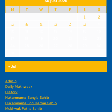
August 2026
M
T
W
T
F
S
S
1
2
3
4
5
6
7
8
9
10
11
12
13
14
15
16
17
18
19
20
21
22
23
24
25
26
27
28
29
30
31
« Jul
Admin
Daily Mukhwaak
History
Hukamnama Bangla Sahib
Hukamnama Shri Darbar Sahib
Mukhwak Patna Sahib