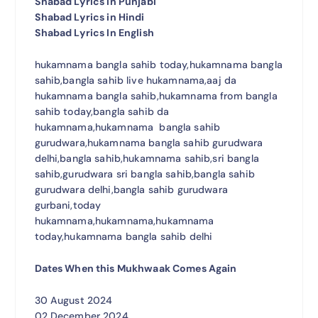
Shabad Lyrics In Punjabi
Shabad Lyrics in Hindi
Shabad Lyrics In English
hukamnama bangla sahib today,hukamnama bangla
sahib,bangla sahib live hukamnama,aaj da
hukamnama bangla sahib,hukamnama from bangla
sahib today,bangla sahib da
hukamnama,hukamnama bangla sahib
gurudwara,hukamnama bangla sahib gurudwara
delhi,bangla sahib,hukamnama sahib,sri bangla
sahib,gurudwara sri bangla sahib,bangla sahib
gurudwara delhi,bangla sahib gurudwara
gurbani,today
hukamnama,hukamnama,hukamnama
today,hukamnama bangla sahib delhi
Dates When this Mukhwaak Comes Again
30 August 2024
02 December 2024