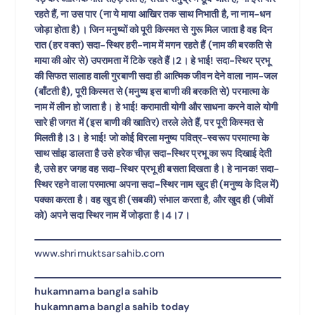
रहते हैं, ना उस पार (ना ये माया आखिर तक साथ निभाती है, ना नाम-धन
जोड़ा होता है)। जिन मनुष्यों को पूरी किस्मत से गुरू मिल जाता है वह दिन
रात (हर वक्त) सदा-स्थिर हरी-नाम में मगन रहते हैं (नाम की बरकति से
माया की ओर से) उपरामता में टिके रहते हैं।2। हे भाई! सदा-स्थिर प्रभू
की सिफत सालाह वाली गुरबाणी सदा ही आत्मिक जीवन देने वाला नाम-जल
(बाँटती है), पूरी किस्मत से (मनुष्य इस बाणी की बरकति से) परमात्मा के
नाम में लीन हो जाता है। हे भाई! करामाती योगी और साधना करने वाले योगी
सारे ही जगत में (इस बाणी की खातिर) तरले लेते हैं, पर पूरी किस्मत से
मिलती है।3। हे भाई! जो कोई विरला मनुष्य पवित्र-स्वरूप परमात्मा के
साथ सांझ डालता है उसे हरेक चीज़ सदा-स्थिर प्रभू का रूप दिखाई देती
है, उसे हर जगह वह सदा-स्थिर प्रभू ही बसता दिखता है। हे नानक! सदा-
स्थिर रहने वाला परमात्मा अपना सदा-स्थिर नाम खुद ही (मनुष्य के दिल में)
पक्का करता है। वह खुद ही (सबकी) संभाल करता है, और खुद ही (जीवों
को) अपने सदा स्थिर नाम में जोड़ता है।4।7।
www.shrimuktsarsahib.com
hukamnama bangla sahib
hukamnama bangla sahib today