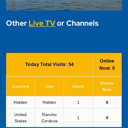
Other
Live TV
or Channels
Online
Today Total Visits:
54
Now:
0
Online
Country
City
Users
Now
Hidden
Hidden
1
0
United
Rancho
1
0
States
Cordova