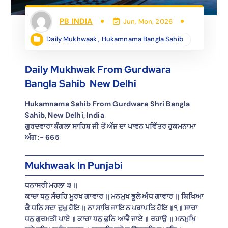
PB INDIA
Jun, Mon, 2026
Daily Mukhwaak
,
Hukamnama Bangla Sahib
Daily Mukhwak From Gurdwara
Bangla Sahib New Delhi
Hukamnama Sahib From Gurdwara Shri Bangla
Sahib, New Delhi, India
ਗੁਰਦਵਾਰਾ ਬੰਗਲਾ ਸਾਹਿਬ ਜੀ ਤੋਂ ਅੱਜ ਦਾ ਪਾਵਨ ਪਵਿੱਤਰ ਹੁਕਮਨਾਮਾ
ਅੰਗ :- 665
Mukhwaak In Punjabi
ਧਨਾਸਰੀ ਮਹਲਾ ੩ ॥
ਕਾਚਾ ਧਨੁ ਸੰਚਹਿ ਮੂਰਖ ਗਾਵਾਰ ॥ ਮਨਮੁਖ ਭੂਲੇ ਅੰਧ ਗਾਵਾਰ ॥ ਬਿਖਿਆ
ਕੈ ਧਨਿ ਸਦਾ ਦੁਖੁ ਹੋਇ ॥ ਨਾ ਸਾਥਿ ਜਾਇ ਨ ਪਰਾਪਤਿ ਹੋਇ ॥੧॥ ਸਾਚਾ
ਧਨੁ ਗੁਰਮਤੀ ਪਾਏ ॥ ਕਾਚਾ ਧਨੁ ਫੁਨਿ ਆਵੈ ਜਾਏ ॥ ਰਹਾਉ ॥ ਮਨਮੁਖਿ