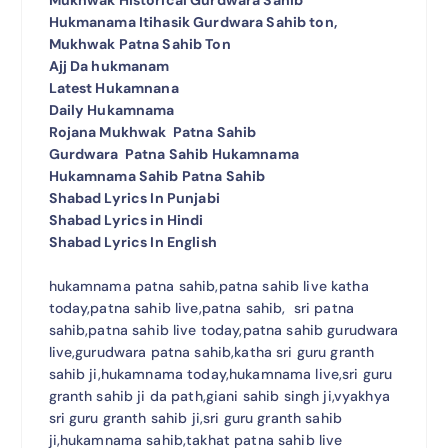
Hukmanama Itihasik Gurdwara Sahib ton,
Mukhwak Patna Sahib Ton
Ajj Da hukmanam
Latest Hukamnana
Daily Hukamnama
Rojana Mukhwak Patna Sahib
Gurdwara Patna Sahib Hukamnama
Hukamnama Sahib Patna Sahib
Shabad Lyrics In Punjabi
Shabad Lyrics in Hindi
Shabad Lyrics In English
hukamnama patna sahib,patna sahib live katha
today,patna sahib live,patna sahib, sri patna
sahib,patna sahib live today,patna sahib gurudwara
live,gurudwara patna sahib,katha sri guru granth
sahib ji,hukamnama today,hukamnama live,sri guru
granth sahib ji da path,giani sahib singh ji,vyakhya
sri guru granth sahib ji,sri guru granth sahib
ji,hukamnama sahib,takhat patna sahib live