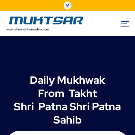
S
k
i
p
t
www.shrimuktsarsahib.com
o
c
o
n
t
e
Daily Mukhwak
n
t
From Takht
Shri Patna Shri Patna
Sahib