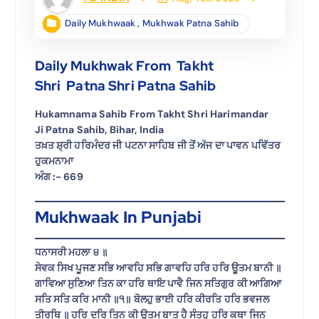
Daily Mukhwaak
,
Mukhwak Patna Sahib
Daily Mukhwak From Takht
Shri Patna Shri Patna Sahib
Hukamnama Sahib From Takht Shri Harimandar
Ji Patna Sahib, Bihar, India
ਤਖ਼ਤ ਸ਼੍ਰੀ ਹਰਿਮੰਦਰ ਜੀ ਪਟਨਾ ਸਾਹਿਬ ਜੀ ਤੋਂ ਅੱਜ ਦਾ ਪਾਵਨ ਪਵਿੱਤਰ
ਹੁਕਮਨਾਮਾ
ਅੰਗ :- 669
Mukhwaak In Punjabi
ਧਨਾਸਰੀ ਮਹਲਾ ੪ ॥
ਸੇਵਕ ਸਿਖ ਪੂਜਣ ਸਭਿ ਆਵਹਿ ਸਭਿ ਗਾਵਹਿ ਹਰਿ ਹਰਿ ਊਤਮ ਬਾਨੀ ॥
ਗਾਵਿਆ ਸੁਣਿਆ ਤਿਨ ਕਾ ਹਰਿ ਥਾਇ ਪਾਵੈ ਜਿਨ ਸਤਿਗੁਰ ਕੀ ਆਗਿਆ
ਸਤਿ ਸਤਿ ਕਰਿ ਮਾਨੀ ॥੧॥ ਬੋਲਹੁ ਭਾਈ ਹਰਿ ਕੀਰਤਿ ਹਰਿ ਭਵਜਲ
ਤੀਰਥਿ ॥ ਹਰਿ ਦਰਿ ਤਿਨ ਕੀ ਊਤਮ ਬਾਤ ਹੈ ਸੰਤਹੁ ਹਰਿ ਕਥਾ ਜਿਨ