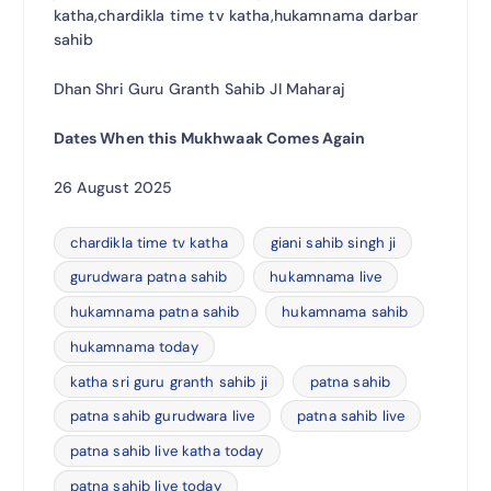
katha,chardikla time tv katha,hukamnama darbar
sahib
Dhan Shri Guru Granth Sahib JI Maharaj
Dates When this Mukhwaak Comes Again
26 August 2025
chardikla time tv katha
giani sahib singh ji
gurudwara patna sahib
hukamnama live
hukamnama patna sahib
hukamnama sahib
hukamnama today
katha sri guru granth sahib ji
patna sahib
patna sahib gurudwara live
patna sahib live
patna sahib live katha today
patna sahib live today