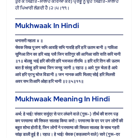
ਤੁਰ ਕੇ ਸਿਫ਼ਤਿ-ਸਾਲਾਹ ਕਰਿਆ ਕਰ) ਪ੍ਰਭੂ ਨੂੰ ਉਹ ਸਿਫ਼ਤਿ-ਸਾਲਾਹ
ਹੀ ਪਿਆਰੀ ਲੱਗਦੀ ਹੈ।੨।੫।੧੧।
Mukhwaak In Hindi
धनासरी महला ४ ॥
सेवक सिख पूजण सभि आवहि सभि गावहि हरि हरि ऊतम बानी ॥ गाविआ
सुणिआ तिन का हरि थाइ पावै जिन सतिगुर की आगिआ सति सति करि मानी
॥१॥ बोलहु भाई हरि कीरति हरि भवजल तीरथि ॥ हरि दरि तिन की ऊतम
बात है संतहु हरि कथा जिन जनहु जानी ॥ रहाउ ॥ आपे गुरु चेला है आपे
आपे हरि प्रभु चोज विडानी ॥ जन नानक आपि मिलाए सोई हरि मिलसी
अवर सभ तिआगि ओहा हरि भानी ॥२॥५॥११॥
Mukhwaak Meaning In Hindi
अर्थ: हे भाई! संसार समुंद्र से पार लंघाने वाले (गुरू-) तीर्थ की शरण पड़
कर परमात्मा की सिफत सालाह किया करो। परमात्मा के दर पर उन लोगों की
बहुत शोभा होती है, जिन लोगों ने परमात्मा की सिफत सालाह के साथ गहरी
सांझ डाली हुई है। रहाउ। हे भाई! सेवक (कहलवाने वाले) सारे (गुरू-दर