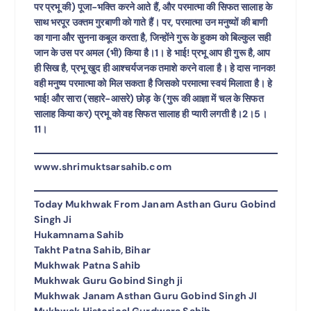
पर प्रभू की) पूजा-भक्ति करने आते हैं, और परमात्मा की सिफत सालाह के
साथ भरपूर उक्तम गुरबाणी को गाते हैं। पर, परमात्मा उन मनुष्यों की बाणी
का गाना और सुनना कबूल करता है, जिन्होंने गुरू के हुकम को बिल्कुल सही
जान के उस पर अमल (भी) किया है।1। हे भाई! प्रभू आप ही गुरू है, आप
ही सिख है, प्रभू खुद ही आश्चर्यजनक तमाशे करने वाला है। हे दास नानक!
वही मनुष्य परमात्मा को मिल सकता है जिसको परमात्मा स्वयं मिलाता है। हे
भाई! और सारा (सहारे-आसरे) छोड़ के (गुरू की आज्ञा में चल के सिफत
सालाह किया कर) प्रभू को वह सिफत सालाह ही प्यारी लगती है।2।5।
11।
www.shrimuktsarsahib.com
Today Mukhwak From Janam Asthan Guru Gobind
Singh Ji
Hukamnama Sahib
Takht Patna Sahib, Bihar
Mukhwak Patna Sahib
Mukhwak Guru Gobind Singh ji
Mukhwak Janam Asthan Guru Gobind Singh JI
Mukhwak Historical Gurdwara Sahib