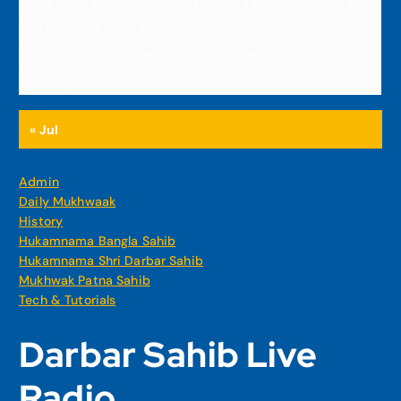
10
11
12
13
14
15
16
17
18
19
20
21
22
23
24
25
26
27
28
29
30
31
« Jul
Admin
Daily Mukhwaak
History
Hukamnama Bangla Sahib
Hukamnama Shri Darbar Sahib
Mukhwak Patna Sahib
Tech & Tutorials
Darbar Sahib Live
Radio