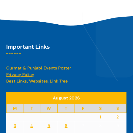
Important Links
Gurmat & Punjabi Events Poster
Privacy Policy
Best Links, Websites, Link Tree
August 2026
M
T
W
T
F
S
S
1
2
3
4
5
6
7
8
9