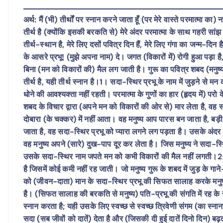
अर्थ: मैं (भी) तीर्थों पर स्नान करने जाता हूँ (पर मेरे वास्ते परमात्मा क
तीर्थ है (क्योंकि इसकी बरकति से) मेरे अंदर परमात्मा के साथ गहरी सांझ
तीर्थ-स्थान है, मेरे लिए दसों पवित्र दिन हैं, मेरे लिए गंगा का जन्म-दिन
के आसरे प्रभू! (मुझे अपना नाम) दे। जगत (विकारों में) रोगी हुआ पड़ा ह
बिना (मन को विकारों की) मैल लग जाती है। गुरू का पवित्र शबद (मनुष्
तीर्थ है, यही तीर्थ स्नान है।1। सदा-स्थिर प्रभू के नाम में जुड़ने से 
धोने की आवश्यक्ता नहीं रहती। परमात्मा के गुणों का हार (हृदय में) पर
शबद के विचार द्वारा (अपने मन को विकारों की ओर से) मार लेता है, वह सं
दोबारा (के चक्कर) में नहीं आता। वह मनुष्य आप पारस बन जाता है, बड़
जाता है, वह सदा-स्थिर प्रभू को प्यारा लगने लग पड़ता है। उसके अंदर 
वह मनुष्य अपने (सारे) दुख-पाप दूर कर लेता है। जिस मनुष्य ने सदा-स्थ
उसके सदा-स्थिर नाम जपते मन को कभी विकारों की मैल नहीं लगती।2। 
है जिसमें कोई कमी नहीं रह जाती। जो मनुष्य गुरू के शबद में जुड़ के गा
को (जीवन-दाता) मान के सदा-स्थिर प्रभू की सिफत सालाह करके मनुष्
है। (सिफत सालाह की बरकति से मनुष्य) पति-प्रभू की संगति में रह के
स्नान करता है; यही उसके लिए स्वच्छ से स्वच्छ त्रिवेणी संगम (का स्
सदा (सब जीवों को दातें) देता है और (जिसकी दी हुई दातें दिनो दिन) बढ़त