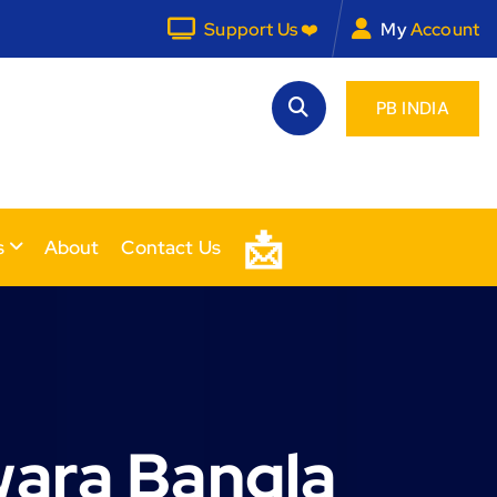
Support Us ❤️
My
Account
PB INDIA
📩
s
About
Contact Us
ara Bangla