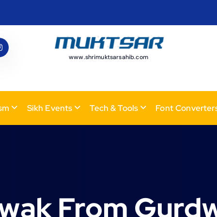
www.shrimuktsarsahib.com
ism
Sikh Events
Tech & Tools
Font Converter
hwak From Gurdw