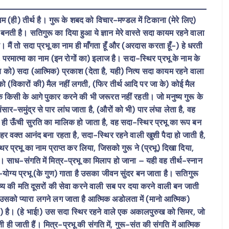
ा) नाम (ही) तीर्थ है। गुरू के शबद को विचार-मण्डल में टिकाना (मेरे लिए)
 बनती है। सतिगुरू का दिया हुआ ये ज्ञान मेरे वास्ते सदा कायम रहने वाला
 है। मैं तो सदा प्रभू का नाम ही माँगता हूँ और (अरदास करता हूँ-) हे धरती
ै, परमात्मा का नाम (इन रोगों का) इलाज है। सदा-स्थिर प्रभू के नाम के
य को) सदा (आत्मिक) प्रकाश (देता है, यही) नित्य सदा कायम रहने वाला
मन को (विकारों की) मैल नहीं लगती, (फिर तीर्थ आदि पर जा के) कोई मैल
ो के किसी के आगे पुकार करने की भी जरूरत नहीं रहती। जो मनुष्य गुरू के
सार-समुंद्र से पार लांघ जाता है, (औरों को भी) पार लंघा लेता है, वह
ी ही ऊँची सुरति का मालिक हो जाता है, वह सदा-स्थिर प्रभू का रूप बन
हर वक्त आनंद बना रहता है, सदा-स्थिर रहने वाली खुशी पैदा हो जाती है,
िर प्रभू का नाम प्राप्त कर लिया, जिसको गुरू ने (प्रभू) दिखा दिया,
साध-संगति में मित्र-प्रभू का मिलाप हो जाना – यही वह तीर्थ-स्नान
ने-योग्य प्रभू (के गुण) गाता है उसका जीवन सुंदर बन जाता है। सतिगुरू
य की मति दूसरों की सेवा करने वाली सब पर दया करने वाली बन जाती
 उसको प्यारा लगने लग जाता है आत्मिक अडोलता में (मानो आत्मिक)
नान) है। (हे भाई!) उस सदा स्थिर रहने वाले एक अकालपुरुख को सिमर, जो
ी ही जाती हैं। मित्र-प्रभू की संगति में, गुरू-संत की संगति में आत्मिक