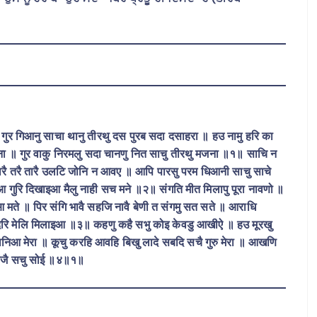
 गुर गिआनु साचा थानु तीरथु दस पुरब सदा दसाहरा ॥ हउ नामु हरि का
बिना ॥ गुर वाकु निरमलु सदा चानणु नित साचु तीरथु मजना ॥१॥ साचि न
मारै तरै तारै उलटि जोनि न आवए ॥ आपि पारसु परम धिआनी साचु साचे
 गुरि दिखाइआ मैलु नाही सच मने ॥२॥ संगति मीत मिलापु पूरा नावणो ॥
आ मते ॥ पिर संगि भावै सहजि नावै बेणी त संगमु सत सते ॥ आराधि
नदरि मेलि मिलाइआ ॥३॥ कहणु कहै सभु कोइ केवडु आखीऐ ॥ हउ मूरखु
ानिआ मेरा ॥ कूचु करहि आवहि बिखु लादे सबदि सचै गुरु मेरा ॥ आखणि
मांजै सचु सोई ॥४॥१॥