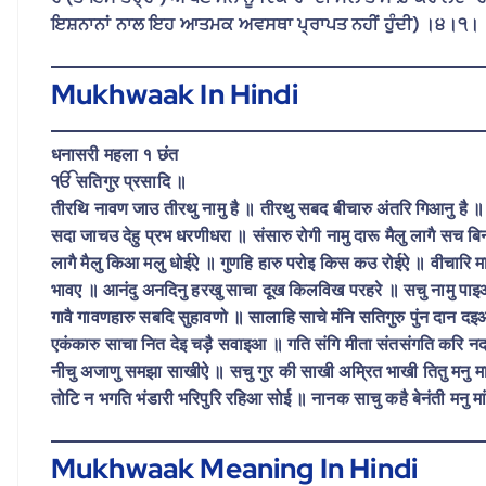
ਇਸ਼ਨਾਨਾਂ ਨਾਲ ਇਹ ਆਤਮਕ ਅਵਸਥਾ ਪ੍ਰਾਪਤ ਨਹੀਂ ਹੁੰਦੀ) ।੪।੧।
Mukhwaak In Hindi
धनासरी महला १ छंत
ੴ सतिगुर प्रसादि ॥
तीरथि नावण जाउ तीरथु नामु है ॥ तीरथु सबद बीचारु अंतरि गिआनु है ॥
सदा जाचउ देहु प्रभ धरणीधरा ॥ संसारु रोगी नामु दारू मैलु लागै सच 
लागै मैलु किआ मलु धोईऐ ॥ गुणहि हारु परोइ किस कउ रोईऐ ॥ वीचारि 
भावए ॥ आनंदु अनदिनु हरखु साचा दूख किलविख परहरे ॥ सचु नामु पाइआ
गावै गावणहारु सबदि सुहावणो ॥ सालाहि साचे मंनि सतिगुरु पुंन दान दइ
एकंकारु साचा नित देइ चड़ै सवाइआ ॥ गति संगि मीता संतसंगति करि 
नीचु अजाणु समझा साखीऐ ॥ सचु गुर की साखी अम्रित भाखी तितु मनु म
तोटि न भगति भंडारी भरिपुरि रहिआ सोई ॥ नानक साचु कहै बेनंती मनु 
Mukhwaak Meaning In Hindi