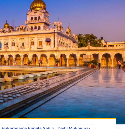
Hukamnama Bangla Sahib
,
Daily Mukhwaak