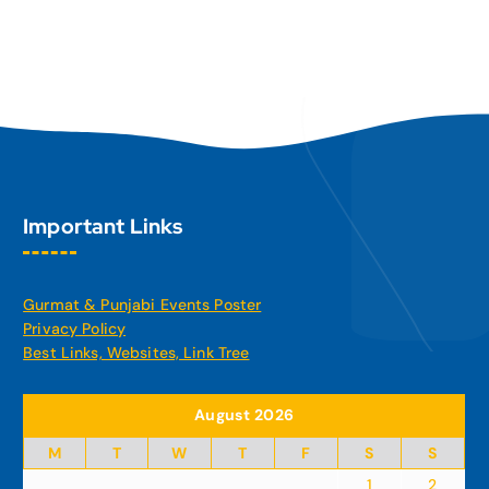
Important Links
Gurmat & Punjabi Events Poster
Privacy Policy
Best Links, Websites, Link Tree
August 2026
M
T
W
T
F
S
S
1
2