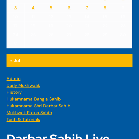
3
4
5
6
7
8
9
10
11
12
13
14
15
16
17
18
19
20
21
22
23
24
25
26
27
28
29
30
31
« Jul
Admin
Daily Mukhwaak
History
Hukamnama Bangla Sahib
Hukamnama Shri Darbar Sahib
Mukhwak Patna Sahib
Tech & Tutorials
Darbar Sahib Live