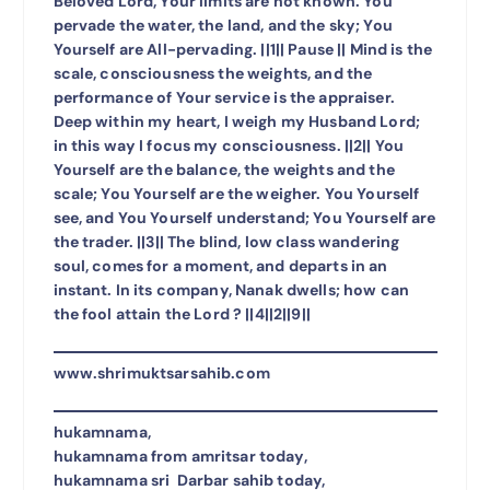
Beloved Lord, Your limits are not known. You
pervade the water, the land, and the sky; You
Yourself are All-pervading. ||1|| Pause || Mind is the
scale, consciousness the weights, and the
performance of Your service is the appraiser.
Deep within my heart, I weigh my Husband Lord;
in this way I focus my consciousness. ||2|| You
Yourself are the balance, the weights and the
scale; You Yourself are the weigher. You Yourself
see, and You Yourself understand; You Yourself are
the trader. ||3|| The blind, low class wandering
soul, comes for a moment, and departs in an
instant. In its company, Nanak dwells; how can
the fool attain the Lord ? ||4||2||9||
www.shrimuktsarsahib.com
hukamnama,
hukamnama from amritsar today,
hukamnama sri Darbar sahib today,