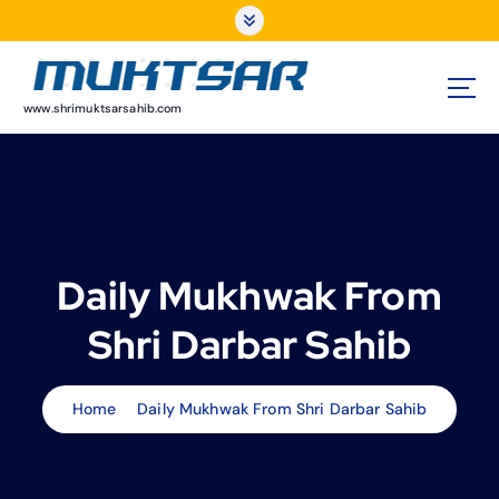
S
k
i
p
t
www.shrimuktsarsahib.com
o
c
o
n
t
e
Daily Mukhwak From
n
t
Shri Darbar Sahib
Home
Daily Mukhwak From Shri Darbar Sahib