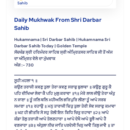
Sahib
Daily Mukhwak From Shri Darbar
Sahib
Hukamnama | Sri Darbar Sahib | Hukamnama Sri
Darbar Sahib Today | Golden Temple
ਸੱਚਖੰਡ ਸ੍ਰੀ ਹਰਿਮੰਦਰ ਸਾਹਿਬ ਸ੍ਰੀ ਅੰਮ੍ਰਿਤਸਰ ਸਾਹਿਬ ਜੀ ਤੋਂ ਅੱਜ
ਦਾ ਅੰਮ੍ਰਿਤ ਵੇਲੇ ਦਾ ਮੁੱਖਵਾਕ
ਅੰਗ :- 730
ਸੂਹੀ ਮਹਲਾ ੧ ॥
ਕਉਣ ਤਰਾਜੀ ਕਵਣੁ ਤੁਲਾ ਤੇਰਾ ਕਵਣੁ ਸਰਾਫੁ ਬੁਲਾਵਾ ॥ ਕਉਣੁ ਗੁਰੂ ਕੈ
ਪਹਿ ਦੀਖਿਆ ਲੇਵਾ ਕੈ ਪਹਿ ਮੁਲੁ ਕਰਾਵਾ ॥੧॥ ਮੇਰੇ ਲਾਲ ਜੀਉ ਤੇਰਾ ਅੰਤੁ
ਨ ਜਾਣਾ ॥ ਤੂੰ ਜਲਿ ਥਲਿ ਮਹੀਅਲਿ ਭਰਿਪੁਰਿ ਲੀਣਾ ਤੂੰ ਆਪੇ ਸਰਬ
ਸਮਾਣਾ ॥੧॥ ਰਹਾਉ ॥ ਮਨੁ ਤਾਰਾਜੀ ਚਿਤੁ ਤੁਲਾ ਤੇਰੀ ਸੇਵ ਸਰਾਫੁ ਕਮਾਵਾ
॥ ਘਟ ਹੀ ਭੀਤਰਿ ਸੋ ਸਹੁ ਤੋਲੀ ਇਨ ਬਿਧਿ ਚਿਤੁ ਰਹਾਵਾ ॥੨॥ ਆਪੇ
ਕੰਡਾ ਤੋਲੁ ਤਰਾਜੀ ਆਪੇ ਤੋਲਣਹਾਰਾ ॥ ਆਪੇ ਦੇਖੈ ਆਪੇ ਬੂਝੈ ਆਪੇ ਹੈ
ਵਣਜਾਰਾ ॥੩॥ ਅੰਧੁਲਾ ਨੀਚ ਜਾਤਿ ਪਰਦੇਸੀ ਖਿਨੁ ਆਵੈ ਤਿਲੁ ਜਾਵੈ ॥ ਤਾ