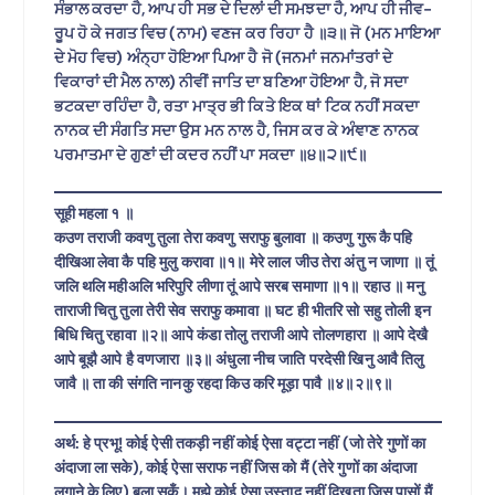
ਸੰਭਾਲ ਕਰਦਾ ਹੈ, ਆਪ ਹੀ ਸਭ ਦੇ ਦਿਲਾਂ ਦੀ ਸਮਝਦਾ ਹੈ, ਆਪ ਹੀ ਜੀਵ-
ਰੂਪ ਹੋ ਕੇ ਜਗਤ ਵਿਚ (ਨਾਮ) ਵਣਜ ਕਰ ਰਿਹਾ ਹੈ ॥੩॥ ਜੋ (ਮਨ ਮਾਇਆ
ਦੇ ਮੋਹ ਵਿਚ) ਅੰਨ੍ਹਾ ਹੋਇਆ ਪਿਆ ਹੈ ਜੋ (ਜਨਮਾਂ ਜਨਮਾਂਤਰਾਂ ਦੇ
ਵਿਕਾਰਾਂ ਦੀ ਮੈਲ ਨਾਲ) ਨੀਵੀਂ ਜਾਤਿ ਦਾ ਬਣਿਆ ਹੋਇਆ ਹੈ, ਜੋ ਸਦਾ
ਭਟਕਦਾ ਰਹਿੰਦਾ ਹੈ, ਰਤਾ ਮਾਤ੍ਰ ਭੀ ਕਿਤੇ ਇਕ ਥਾਂ ਟਿਕ ਨਹੀਂ ਸਕਦਾ
ਨਾਨਕ ਦੀ ਸੰਗਤਿ ਸਦਾ ਉਸ ਮਨ ਨਾਲ ਹੈ, ਜਿਸ ਕਰ ਕੇ ਅੰਞਾਣ ਨਾਨਕ
ਪਰਮਾਤਮਾ ਦੇ ਗੁਣਾਂ ਦੀ ਕਦਰ ਨਹੀਂ ਪਾ ਸਕਦਾ ॥੪॥੨॥੯॥
सूही महला १ ॥
कउण तराजी कवणु तुला तेरा कवणु सराफु बुलावा ॥ कउणु गुरू कै पहि
दीखिआ लेवा कै पहि मुलु करावा ॥१॥ मेरे लाल जीउ तेरा अंतु न जाणा ॥ तूं
जलि थलि महीअलि भरिपुरि लीणा तूं आपे सरब समाणा ॥१॥ रहाउ ॥ मनु
ताराजी चितु तुला तेरी सेव सराफु कमावा ॥ घट ही भीतरि सो सहु तोली इन
बिधि चितु रहावा ॥२॥ आपे कंडा तोलु तराजी आपे तोलणहारा ॥ आपे देखै
आपे बूझै आपे है वणजारा ॥३॥ अंधुला नीच जाति परदेसी खिनु आवै तिलु
जावै ॥ ता की संगति नानकु रहदा किउ करि मूड़ा पावै ॥४॥२॥९॥
अर्थ: हे प्रभू! कोई ऐसी तकड़ी नहीं कोई ऐसा वट्टा नहीं (जो तेरे गुणों का
अंदाजा ला सके), कोई ऐसा सराफ नहीं जिस को मैं (तेरे गुणों का अंदाजा
लगाने के लिए) बुला सकूँ। मुझे कोई ऐसा उस्ताद नहीं दिखता जिस पासों मैं