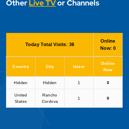
Other
Live TV
or Channels
Online
Today Total Visits:
36
Now:
0
Online
Country
City
Users
Now
Hidden
Hidden
1
0
United
Rancho
1
0
States
Cordova