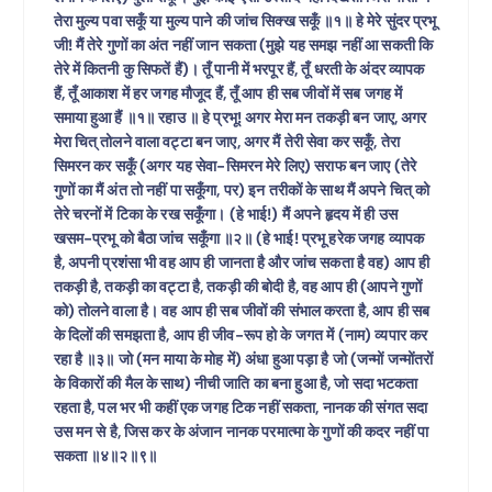
तेरा मुल्य पवा सकूँ या मुल्य पाने की जांच सिक्ख सकूँ ॥१॥ हे मेरे सुंदर प्रभू
जी! मैं तेरे गुणों का अंत नहीं जान सकता (मुझे यह समझ नहीं आ सकती कि
तेरे में कितनी कु सिफतें हैं)। तूँ पानी में भरपूर हैं, तूँ धरती के अंदर व्यापक
हैं, तूँ आकाश में हर जगह मौजूद हैं, तूँ आप ही सब जीवों में सब जगह में
समाया हुआ हैं ॥१॥ रहाउ ॥ हे प्रभू! अगर मेरा मन तकड़ी बन जाए, अगर
मेरा चित् तोलने वाला वट्टा बन जाए, अगर मैं तेरी सेवा कर सकूँ, तेरा
सिमरन कर सकूँ (अगर यह सेवा-सिमरन मेरे लिए) सराफ बन जाए (तेरे
गुणों का मैं अंत तो नहीं पा सकूँगा, पर) इन तरीकों के साथ मैं अपने चित् को
तेरे चरनों में टिका के रख सकूँगा। (हे भाई!) मैं अपने हृदय में ही उस
खसम-प्रभू को बैठा जांच सकूँगा ॥२॥ (हे भाई! प्रभू हरेक जगह व्यापक
है, अपनी प्रशंसा भी वह आप ही जानता है और जांच सकता है वह) आप ही
तकड़ी है, तकड़ी का वट्टा है, तकड़ी की बोदी है, वह आप ही (आपने गुणों
को) तोलने वाला है। वह आप ही सब जीवों की संभाल करता है, आप ही सब
के दिलों की समझता है, आप ही जीव-रूप हो के जगत में (नाम) व्यपार कर
रहा है ॥३॥ जो (मन माया के मोह में) अंधा हुआ पड़ा है जो (जन्मों जन्मोंतरों
के विकारों की मैल के साथ) नीची जाति का बना हुआ है, जो सदा भटकता
रहता है, पल भर भी कहीं एक जगह टिक नहीं सकता, नानक की संगत सदा
उस मन से है, जिस कर के अंजान नानक परमात्मा के गुणों की कदर नहीं पा
सकता ॥४॥२॥९॥