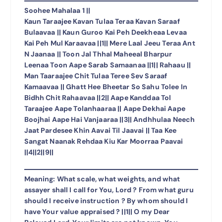
Soohee Mahalaa 1 ||
Kaun Taraajee Kavan Tulaa Teraa Kavan Saraaf
Bulaavaa || Kaun Guroo Kai Peh Deekheaa Levaa
Kai Peh Mul Karaavaa ||1|| Mere Laal Jeeu Teraa Ant
N Jaanaa || Toon Jal Thhal Maheeal Bharpur
Leenaa Toon Aape Sarab Samaanaa ||1|| Rahaau ||
Man Taaraajee Chit Tulaa Teree Sev Saraaf
Kamaavaa || Ghatt Hee Bheetar So Sahu Tolee In
Bidhh Chit Rahaavaa ||2|| Aape Kanddaa Tol
Taraajee Aape Tolanhaaraa || Aape Dekhai Aape
Boojhai Aape Hai Vanjaaraa ||3|| Andhhulaa Neech
Jaat Pardesee Khin Aavai Til Jaavai || Taa Kee
Sangat Naanak Rehdaa Kiu Kar Moorraa Paavai
||4||2||9||
Meaning: What scale, what weights, and what
assayer shall I call for You, Lord ? From what guru
should I receive instruction ? By whom should I
have Your value appraised ? ||1|| O my Dear