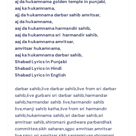
aj da hukamnama golden temple in punjabi,
aaj ka hukamnama,
ajj da hukamnama darbar sahib amritsar,
aj da hukamnama,
aaj da hukamnama harmandir sahib,
aaj da hukamnama sri harmandir sahib,
aaj da hukamnama amritsar,
amritsar hukamnama,
aaj ka hukamnama darbar sahib,
Shabad Lyrics In Punjabi
Shabad Lyrics in Hindi
Shabad Lyrics In English
darbar sahib,live darbar sahib,live from sri darbar
sahib,live gurbani sri darbar sahib,harmandar
sahib,harmandar sahib live,harmandir sahib
live,manji sahib katha,live from sri harmandir
sahib,hukamnama sahib,sri darbar sahib,sri
amritsar sahib,shiromani gurdwara parbandhak
committee,sikh saharan,sgpc amritsar,amritsar
live,sgpc sri amritsar,sikh sargarmiyan,shiromani