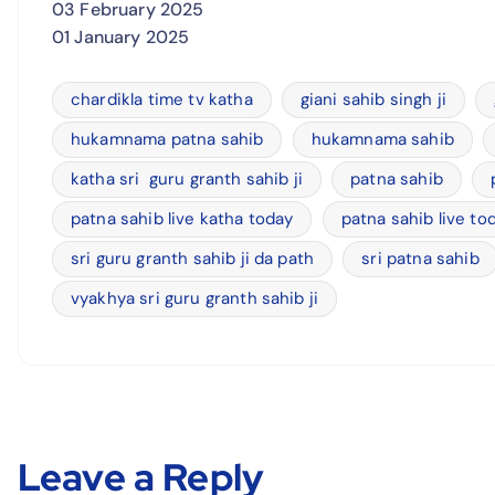
03 February 2025
01 January 2025
chardikla time tv katha
giani sahib singh ji
hukamnama patna sahib
hukamnama sahib
katha sri guru granth sahib ji
patna sahib
patna sahib live katha today
patna sahib live to
sri guru granth sahib ji da path
sri patna sahib
vyakhya sri guru granth sahib ji
Leave a Reply