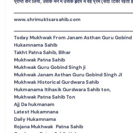
प्राप्त कर लिया, उसके मन में उसके हृदय में वह प्रेम (सदा टिका रहत
www.shrimuktsarsahib.com
Today Mukhwak From Janam Asthan Guru Gobind S
Hukamnama Sahib
Takht Patna Sahib, Bihar
Mukhwak Patna Sahib
Mukhwak Guru Gobind Singh ji
Mukhwak Janam Asthan Guru Gobind Singh JI
Mukhwak Historical Gurdwara Sahib
Hukmanama Itihasik Gurdwara Sahib ton,
Mukhwak Patna Sahib Ton
Ajj Da hukmanam
Latest Hukamnana
Daily Hukamnama
Rojana Mukhwak Patna Sahib