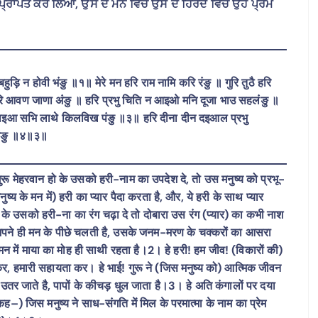
ਮ ਪ੍ਰਾਪਤ ਕਰ ਲਿਆ, ਉਸ ਦੇ ਮਨ ਵਿਚ ਉਸ ਦੇ ਹਿਰਦੇ ਵਿਚ ਉਹ ਪ੍ਰੇਮ
ि बहुड़ि न होवी भंङु ॥१॥ मेरे मन हरि राम नामि करि रंङु ॥ गुरि तुठै हरि
ि आवण जाणा अंङु ॥ हरि प्रभु चिति न आइओ मनि दूजा भाउ सहलंङु ॥
नवलाइआ सभि लाथे किलविख पंङु ॥३॥ हरि दीना दीन दइआल प्रभु
 रंङु ॥४॥३॥
) गुरू मेहरवान हो के उसको हरी-नाम का उपदेश दे, तो उस मनुष्य को प्रभू-
 के मन में) हरी का प्यार पैदा करता है, और, ये हरी के साथ प्यार
ो के उसको हरी-ना का रंग चढ़ा दे तो दोबारा उस रंग (प्यार) का कभी नाश
) अपने ही मन के पीछे चलती है, उसके जनम-मरण के चक्करों का आसरा
े मन में माया का मोह ही साथी रहता है।2। हे हरी! हम जीव! (विकारों की)
रक्षा कर, हमारी सहायता कर। हे भाई! गुरू ने (जिस मनुष्य को) आत्मिक जीवन
 उतर जाते है, पापों के कीचड़ धुल जाता है।3। हे अति कंगालों पर दया
–) जिस मनुष्य ने साध-संगति में मिल के परमात्मा के नाम का प्रेम