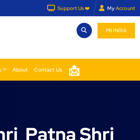
Support Us ❤️
My
Account
PB INDIA
📩
s
About
Contact Us
ri Patna Shri