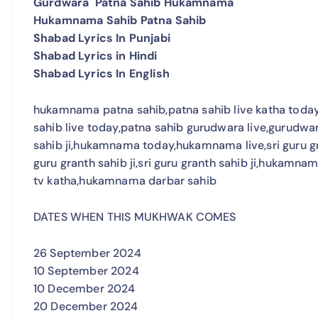
Gurdwara Patna Sahib Hukamnama
Hukamnama Sahib Patna Sahib
Shabad Lyrics In Punjabi
Shabad Lyrics in Hindi
Shabad Lyrics In English
hukamnama patna sahib,patna sahib live katha today,
sahib live today,patna sahib gurudwara live,gurudwar
sahib ji,hukamnama today,hukamnama live,sri guru gran
guru granth sahib ji,sri guru granth sahib ji,hukamna
tv katha,hukamnama darbar sahib
DATES WHEN THIS MUKHWAK COMES
26 September 2024
10 September 2024
10 December 2024
20 December 2024