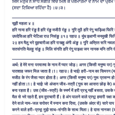
ਜਿਸ ਮਨੁੱਖ ਨੇ ਸਾਧ ਸੰਗਤਿ ਵਿਚ ਮਿਲ ਕੇ ਪਰਮਾਤਮਾ ਦੇ ਨਾਮ ਦਾ ਪ੍ਰੇ
(ਸਦਾ ਟਿਕਿਆ ਰਹਿੰਦਾ ਹੈ) ।੪।੩।
सूही महला ४ ॥
हरि नामा हरि रंङु है हरि रंङु मजीठै रंङु ॥ गुरि तुठै हरि रंगु चाड़िआ फिर
उपदेसिआ हरि भेटिआ राउ निसंङु ॥१॥ रहाउ ॥ मुंध इआणी मनमुखी फिर
२॥ हम मैलु भरे दुहचारीआ हरि राखहु अंगी अंङु ॥ गुरि अम्रित सरि 
सतसंगति मेलहु संङु ॥ मिलि संगति हरि रंगु पाइआ जन नानक मनि तनि
अर्थ: हे मेरे मन! परमात्मा के नाम में प्यार जोड़। अगर (किसी मनुष्य पर
पातशाह जरूर मिल जाता है।1। रहाउ। हे भाई! हरी-नाम का सिमरन (मनुष्य
मजीठ के रंग जैसा प्यार होता है। अगर (किसी मनुष्य पर) गुरू प्रसन्न ह
नहीं होता।1। हे भाई! जो अंजान जीव-स्त्री (गुरू का आसरा छोड़ के
बना रहता है। उस (जीव-स्त्री) के स्मर्ण में हरी प्रभू नहीं बसता, उसक
मैल से भरे रहते हैं, हम दुराचारी हैं। हे अंग पालने वाले प्रभू! हमारी 
देने वाले नाम-जल सरोवर में स्नान करा दिया, (उसके अंदर से) सारे पाप
करने वाले हरी-प्रभू! मुझे साध-संगति के साथ मिला। हे दास नानक! (कह