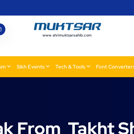
www.shrimuktsarsahib.com
ism
Sikh Events
Tech & Tools
Font Converter
k From Takht Sh