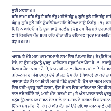
ਸੂਹੀ ਮਹਲਾ ੪ ॥
ਹਰਿ ਨਾਮਾ ਹਰਿ ਰੰਙੁ ਹੈ ਹਰਿ ਰੰਙੁ ਮਜੀਠੈ ਰੰਙੁ ॥ ਗੁਰਿ ਤੁਠੈ ਹਰਿ ਰੰਗ
ਰੰਙੁ ॥ ਗੁਰਿ ਤੁਠੈ ਹਰਿ ਉਪਦੇਸਿਆ ਹਰਿ ਭੇਟਿਆ ਰਾਉ ਨਿਸੰਙੁ ॥੧॥ ਰ
ਚਿਤਿ ਨ ਆਇਓ ਮਨਿ ਦੂਜਾ ਭਾਉ ਸਹਲੰਙੁ ॥੨॥ ਹਮ ਮੈਲੁ ਭਰੇ ਦੁਹਚਾਰ
ਲਾਥੇ ਕਿਲਵਿਖ ਪੰਙੁ ॥੩॥ ਹਰਿ ਦੀਨਾ ਦੀਨ ਦਇਆਲ ਪ੍ਰਭੁ ਸਤਸੰਗਤਿ ਮ
ਰੰਙੁ ॥੪॥੩॥
ਅਰਥ: ਹੇ ਮੇਰੇ ਮਨ! ਪਰਮਾਤਮਾ ਦੇ ਨਾਮ ਵਿਚ ਪਿਆਰ ਜੋੜ। ਜੇ (ਕਿਸੇ ਮਨ
ਦੇਵੇ, ਤਾਂ ਉਸ ਮਨੁੱਖ ਨੂੰ ਪ੍ਰਭੂ-ਪਾਤਿਸ਼ਾਹ ਜ਼ਰੂਰ ਮਿਲ ਪੈਂਦਾ ਹੈ।੧।
ਪਿਆਰ ਪੈਦਾ ਕਰਦਾ ਹੈ, ਤੇ, ਇਹ ਹਰੀ-ਨਾਲ-ਪਿਆਰ ਮਜੀਠ ਦੇ ਰੰਗ ਵਰਗਾ ਪੱ
ਹਰਿ-ਨਾਮ ਦਾ ਰੰਗ ਚਾੜ੍ਹ ਦੇਵੇ ਤਾਂ ਮੁੜ ਉਸ ਰੰਗ (ਪਿਆਰ) ਦਾ ਕਦੇ ਨਾ
ਆਸਰਾ ਛੱਡ ਕੇ) ਆਪਣੇ ਹੀ ਮਨ ਦੇ ਪਿੱਛੇ ਤੁਰਦੀ ਹੈ, ਉਸ ਦਾ ਜਨਮ ਮਰ
ਵਿਚ ਹਰੀ-ਪ੍ਰਭੂ ਨਹੀਂ ਵੱਸਦਾ, ਉਸ ਦੇ ਮਨ ਵਿਚ ਮਾਇਆ ਦਾ ਮੋਹ ਹੀ ਸ
ਨਾਲ ਭਰੇ ਰਹਿੰਦੇ ਹਾਂ, ਅਸੀ ਮੰਦ-ਕਰਮੀ ਹਾਂ। ਹੇ ਅੰਗ ਪਾਲਣ ਵਾਲੇ ਪ੍
ਮਨੁੱਖ ਨੂੰ) ਆਤਮਕ ਜੀਵਨ ਦੇਣ ਵਾਲੇ ਨਾਮ-ਜਲ ਦੇ ਸਰੋਵਰ ਵਿਚ ਇਸ਼ਨਾਨ ਕ
ਚਿੱਕੜ ਧੁਪ ਜਾਂਦਾ ਹੈ।੩। ਹੇ ਅੱਤ ਕੰਗਾਲਾਂ ਉਤੇ ਦਇਆ ਕਰਨ ਵਾਲੇ ਹਰ