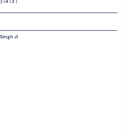
ा है)।4।3।
ingh Ji