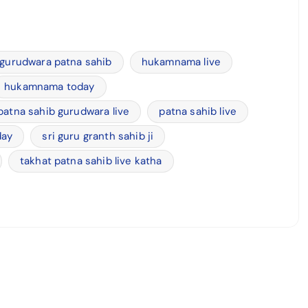
gurudwara patna sahib
hukamnama live
hukamnama today
patna sahib gurudwara live
patna sahib live
day
sri guru granth sahib ji
takhat patna sahib live katha