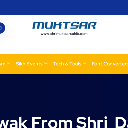
www.shrimuktsarsahib.com
ism
Sikh Events
Tech & Tools
Font Converter
wak From Shri D