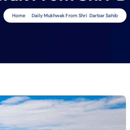
Home
Daily Mukhwak From Shri Darbar Sahib