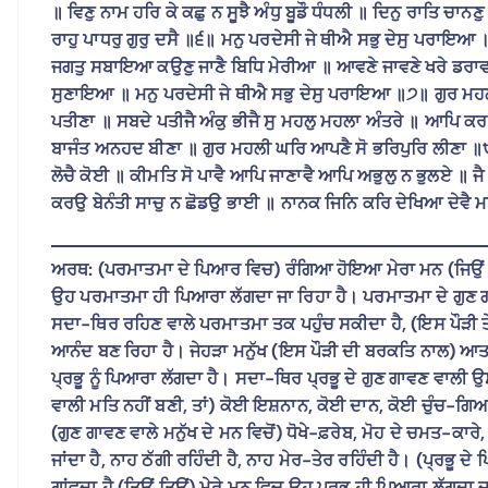
॥ ਵਿਣੁ ਨਾਮ ਹਰਿ ਕੇ ਕਛੁ ਨ ਸੂਝੈ ਅੰਧੁ ਬੂਡੌ ਧੰਧਲੀ ॥ ਦਿਨੁ ਰਾਤਿ ਚਾ
ਰਾਹੁ ਪਾਧਰੁ ਗੁਰੁ ਦਸੈ ॥੬॥ ਮਨੁ ਪਰਦੇਸੀ ਜੇ ਥੀਐ ਸਭੁ ਦੇਸੁ ਪਰਾਇ
ਜਗਤੁ ਸਬਾਇਆ ਕਉਣੁ ਜਾਣੈ ਬਿਧਿ ਮੇਰੀਆ ॥ ਆਵਣੇ ਜਾਵਣੇ ਖਰੇ ਡਰਾਵਣੇ 
ਸੁਣਾਇਆ ॥ ਮਨੁ ਪਰਦੇਸੀ ਜੇ ਥੀਐ ਸਭੁ ਦੇਸੁ ਪਰਾਇਆ ॥੭॥ ਗੁਰ ਮਹਲੀ
ਪਤੀਣਾ ॥ ਸਬਦੇ ਪਤੀਜੈ ਅੰਕੁ ਭੀਜੈ ਸੁ ਮਹਲੁ ਮਹਲਾ ਅੰਤਰੇ ॥ ਆਪਿ ਕਰਤਾ
ਬਾਜੰਤ ਅਨਹਦ ਬੀਣਾ ॥ ਗੁਰ ਮਹਲੀ ਘਰਿ ਆਪਣੈ ਸੋ ਭਰਿਪੁਰਿ ਲੀਣਾ ॥੮
ਲੋਚੈ ਕੋਈ ॥ ਕੀਮਤਿ ਸੋ ਪਾਵੈ ਆਪਿ ਜਾਣਾਵੈ ਆਪਿ ਅਭੁਲੁ ਨ ਭੁਲਏ ॥ ਜੈ
ਕਰਉ ਬੇਨੰਤੀ ਸਾਚੁ ਨ ਛੋਡਉ ਭਾਈ ॥ ਨਾਨਕ ਜਿਨਿ ਕਰਿ ਦੇਖਿਆ ਦੇਵ
ਅਰਥ: (ਪਰਮਾਤਮਾ ਦੇ ਪਿਆਰ ਵਿਚ) ਰੰਗਿਆ ਹੋਇਆ ਮੇਰਾ ਮਨ (ਜਿਉਂ ਜਿਉ
ਉਹ ਪਰਮਾਤਮਾ ਹੀ ਪਿਆਰਾ ਲੱਗਦਾ ਜਾ ਰਿਹਾ ਹੈ। ਪਰਮਾਤਮਾ ਦੇ ਗੁਣ ਗਾਵਣੇ, 
ਸਦਾ-ਥਿਰ ਰਹਿਣ ਵਾਲੇ ਪਰਮਾਤਮਾ ਤਕ ਪਹੁੰਚ ਸਕੀਦਾ ਹੈ, (ਇਸ ਪੌੜੀ 
ਆਨੰਦ ਬਣ ਰਿਹਾ ਹੈ। ਜੇਹੜਾ ਮਨੁੱਖ (ਇਸ ਪੌੜੀ ਦੀ ਬਰਕਤਿ ਨਾਲ)
ਪ੍ਰਭੂ ਨੂੰ ਪਿਆਰਾ ਲੱਗਦਾ ਹੈ। ਸਦਾ-ਥਿਰ ਪ੍ਰਭੂ ਦੇ ਗੁਣ ਗਾਵਣ ਵਾਲੀ 
ਵਾਲੀ ਮਤਿ ਨਹੀਂ ਬਣੀ, ਤਾਂ) ਕੋਈ ਇਸ਼ਨਾਨ, ਕੋਈ ਦਾਨ, ਕੋਈ ਚੁੰਚ-ਗ
(ਗੁਣ ਗਾਵਣ ਵਾਲੇ ਮਨੁੱਖ ਦੇ ਮਨ ਵਿਚੋਂ) ਧੋਖੇ-ਫ਼ਰੇਬ, ਮੋਹ ਦੇ ਚਮਤ-ਕਾ
ਜਾਂਦਾ ਹੈ, ਨਾਹ ਠੱਗੀ ਰਹਿੰਦੀ ਹੈ, ਨਾਹ ਮੇਰ-ਤੇਰ ਰਹਿੰਦੀ ਹੈ। (ਪ੍ਰਭੂ 
ਗਾਂਵਦਾ ਹੈ (ਤਿਉਂ ਤਿਉਂ) ਮੇਰੇ ਮਨ ਵਿਚ ਉਹ ਪ੍ਰਭੂ ਹੀ ਪਿਆਰਾ ਲੱਗ