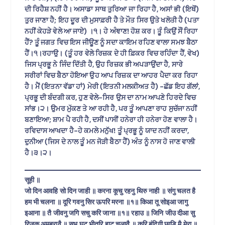
ਦੀ ਰਿਹੈਸ਼ ਨਹੀਂ ਹੈ। ਅਸਾਡਾ ਸਾਥ ਤੁਰਿਆ ਜਾ ਰਿਹਾ ਹੈ, ਅਸਾਂ ਭੀ (ਇਥੋਂ)
ਤੁਰ ਜਾਣਾ ਹੈ; ਇਹ ਦੂਰ ਦੀ ਮੁਸਾਫ਼ਰੀ ਹੈ ਤੇ ਮੌਤ ਸਿਰ ਉਤੇ ਖਲੋਤੀ ਹੈ (ਪਤਾ
ਨਹੀਂ ਕੇਹੜੇ ਵੇਲੇ ਆ ਜਾਏ) ।੧। ਹੇ ਅੰਞਾਣ! ਹੋਸ਼ ਕਰ। ਤੂੰ ਕਿਉਂ ਸੌਂ ਰਿਹਾ
ਹੈਂ? ਤੂੰ ਜਗਤ ਵਿਚ ਇਸ ਜੀਊਣ ਨੂੰ ਸਦਾ ਕਾਇਮ ਰਹਿਣ ਵਾਲਾ ਸਮਝ ਬੈਠਾ
ਹੈਂ।੧।ਰਹਾਉ। (ਤੂੰ ਹਰ ਵੇਲੇ ਰਿਜ਼ਕ ਦੇ ਹੀ ਫ਼ਿਕਰ ਵਿਚ ਰਹਿੰਦਾ ਹੈਂ, ਵੇਖ)
ਜਿਸ ਪ੍ਰਭੂ ਨੇ ਜਿੰਦ ਦਿੱਤੀ ਹੈ, ਉਹ ਰਿਜ਼ਕ ਭੀ ਅਪੜਾਉਂਦਾ ਹੈ, ਸਾਰੇ
ਸਰੀਰਾਂ ਵਿਚ ਬੈਠਾ ਹੋਇਆ ਉਹ ਆਪ ਰਿਜ਼ਕ ਦਾ ਆਹਰ ਪੈਦਾ ਕਰ ਰਿਹਾ
ਹੈ। ਮੈਂ (ਇਤਨਾ ਵੱਡਾ ਹਾਂ) ਮੇਰੀ (ਇਤਨੀ ਮਲਕੀਅਤ ਹੈ) -ਛੱਡ ਇਹ ਗੱਲਾਂ,
ਪ੍ਰਭੂ ਦੀ ਬੰਦਗੀ ਕਰ, ਹੁਣ ਵੇਲੇ-ਸਿਰ ਉਸ ਦਾ ਨਾਮ ਆਪਣੇ ਹਿਰਦੇ ਵਿਚ
ਸਾਂਭ।੨। ਉਮਰ ਮੁੱਕਣ ਤੇ ਆ ਰਹੀ ਹੈ, ਪਰ ਤੂੰ ਆਪਣਾ ਰਾਹ ਸੁਚੱਜਾ ਨਹੀਂ
ਬਣਾਇਆ; ਸ਼ਾਮ ਪੈ ਰਹੀ ਹੈ, ਦਸੀਂ ਪਾਸੀਂ ਹਨੇਰਾ ਹੀ ਹਨੇਰਾ ਹੋਣ ਵਾਲਾ ਹੈ।
ਰਵਿਦਾਸ ਆਖਦਾ ਹੈ-ਹੇ ਕਮਲੇ ਮਨੁੱਖ! ਤੂੰ ਪ੍ਰਭੂ ਨੂੰ ਯਾਦ ਨਹੀਂ ਕਰਦਾ,
ਦੁਨੀਆ (ਜਿਸ ਦੇ ਨਾਲ ਤੂੰ ਮਨ ਜੋੜੀ ਬੈਠਾ ਹੈਂ) ਅੰਤ ਨੂੰ ਨਾਸ ਹੋ ਜਾਣ ਵਾਲੀ
ਹੈ।੩।੨।
सूही ॥
जो दिन आवहि सो दिन जाही ॥ करना कूचु रहनु थिरु नाही ॥ संगु चलत है
हम भी चलना ॥ दूरि गवनु सिर ऊपरि मरना ॥१॥ किआ तू सोइआ जागु
इआना ॥ तै जीवनु जगि सचु करि जाना ॥१॥ रहाउ ॥ जिनि जीउ दीआ सु
रिजकु अ्मबरावै ॥ सभ घट भीतरि हाटु चलावै ॥ करि बंदिगी छाडि मै मेरा ॥