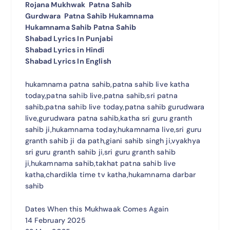
Rojana Mukhwak Patna Sahib
Gurdwara Patna Sahib Hukamnama
Hukamnama Sahib Patna Sahib
Shabad Lyrics In Punjabi
Shabad Lyrics in Hindi
Shabad Lyrics In English
hukamnama patna sahib,patna sahib live katha
today,patna sahib live,patna sahib,sri patna
sahib,patna sahib live today,patna sahib gurudwara
live,gurudwara patna sahib,katha sri guru granth
sahib ji,hukamnama today,hukamnama live,sri guru
granth sahib ji da path,giani sahib singh ji,vyakhya
sri guru granth sahib ji,sri guru granth sahib
ji,hukamnama sahib,takhat patna sahib live
katha,chardikla time tv katha,hukamnama darbar
sahib
Dates When this Mukhwaak Comes Again
14 February 2025