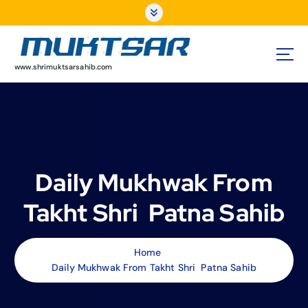
S
k
i
p
t
www.shrimuktsarsahib.com
o
c
o
n
t
e
Daily Mukhwak From
n
t
Takht Shri Patna Sahib
Home
Daily Mukhwak From Takht Shri Patna Sahib