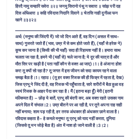
हिरदै नामु सम्हारि सवेरा ॥२॥ जनमु सिरानो पंथु न सवारा ॥ सांझ परी दह
दिस अंधिआरा ॥ कहि रविदास निदानि दिवाने ॥ चेतसि नाही दुनीआ फन
खाने ॥३॥२॥
अर्थ: (मनुष्य की जिंदगी में) जो जो दिन आते हैं, वह दिन (असल में साथ-
साथ) गुजरते जाते हैं (भाव, उम्र में से कम होते जाते हैं), (यहाँ से हरेक ने)
कूच कर जाना है (किसी की भी यहाँ) सदा ही रिहायश नहीं है। हमारा साथ
चलता जा रहा है, हमने भी (यहाँ से) चले जाना है; ये दूर की यात्रा है और
मौत सिर पर खड़ी है (पता नहीं कौन से वक्त आ जाए)।1। हे अंजान! होश
कर! तू क्यों सो रहा है? तू जगत में इस जीवन को सदा कायम रहने वाला
समझ बैठा है।1। रहाउ। (तू हर वक्त रिजक की ही फिक्र में रहता है, देख)
जिस प्रभू ने जिंद दी है, वह रिजक भी पहुँचाता है, सारे शरीरों में बैठा हुआ वह
स्वयं रिजक के आहर पैदा कर रहा है। मैं (इतना बड़ा हॅूँ) मेरी (इतनी
मल्कियत है) – छोड़ ये बातें, प्रभू की बंदगी कर, अब वक्त रहते उसका नाम
अपने दिल में संभाल।2। उम्र बीतने पर आ रही है, पर तूने अपना राह सही
नहीं बनाया; शाम पड़ रही है, हर तरफ अंधकार ही अंधकार छाने वाला है।
रविदास कहता है– हे कमले मनुष्य! तू प्रभू को याद नहीं करता, दुनिया
(जिससे तू मन जोड़े बैठा है) अंत में नाश हो जाने वाली है।3।2।