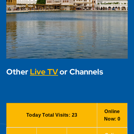
Other
Live TV
or Channels
Online
Today Total Visits:
23
Now:
0