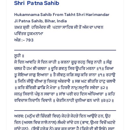
Shri Patna Sahib
Hukamnama Sahib From Takht Shri Harimandar
Ji Patna Sahib, Bihar, India
ਤਖ਼ਤ ਸ਼੍ਰੀ ਹਰਿਮੰਦਰ ਜੀ ਪਟਨਾ ਸਾਹਿਬ ਜੀ ਤੋਂ ਅੱਜ ਦਾ ਪਾਵਨ
ਪਵਿੱਤਰ ਹੁਕਮਨਾਮਾ
ਅੰਗ :- 793
ਸੂਹੀ ॥
ਜੋ ਦਿਨ ਆਵਹਿ ਸੋ ਦਿਨ ਜਾਹੀ ॥ ਕਰਨਾ ਕੂਚੁ ਰਹਨੁ ਥਿਰੁ ਨਾਹੀ ॥ ਸੰਗੁ
ਚਲਤ ਹੈ ਹਮ ਭੀ ਚਲਨਾ ॥ ਦੂਰਿ ਗਵਨੁ ਸਿਰ ਊਪਰਿ ਮਰਨਾ ॥੧॥ ਕਿਆ
ਤੂ ਸੋਇਆ ਜਾਗੁ ਇਆਨਾ ॥ ਤੈ ਜੀਵਨੁ ਜਗਿ ਸਚੁ ਕਰਿ ਜਾਨਾ ॥੧॥ ਰਹਾਉ
॥ ਜਿਨਿ ਜੀਉ ਦੀਆ ਸੁ ਰਿਜਕੁ ਅੰਬਰਾਵੈ ॥ ਸਭ ਘਟ ਭੀਤਰਿ ਹਾਟੁ ਚਲਾਵੈ
॥ ਕਰਿ ਬੰਦਿਗੀ ਛਾਡਿ ਮੈ ਮੇਰਾ ॥ ਹਿਰਦੈ ਨਾਮੁ ਸਮੑਾਰਿ ਸਵੇਰਾ ॥੨॥
ਜਨਮੁ ਸਿਰਾਨੋ ਪੰਥੁ ਨ ਸਵਾਰਾ ॥ ਸਾਂਝ ਪਰੀ ਦਹ ਦਿਸ ਅੰਧਿਆਰਾ ॥ ਕਹਿ
ਰਵਿਦਾਸ ਨਿਦਾਨਿ ਦਿਵਾਨੇ ॥ ਚੇਤਸਿ ਨਾਹੀ ਦੁਨੀਆ ਫਨ ਖਾਨੇ ॥੩॥੨॥
ਅਰਥ: (ਮਨੁੱਖ ਦੀ ਜ਼ਿੰਦਗੀ ਵਿਚ) ਜੇਹੜੇ ਜੇਹੜੇ ਦਿਨ ਆਉਂਦੇ ਹਨ, ਉਹ
ਦਿਨ (ਅਸਲ ਵਿਚ ਨਾਲੋ ਨਾਲ) ਲੰਘਦੇ ਜਾਂਦੇ ਹਨ (ਭਾਵ, ਉਮਰ ਵਿਚੋਂ ਘਟਦੇ
ਜਾਂਦੇ ਹਨ) , (ਇਥੋਂ ਹਰੇਕ ਨੇ) ਕੂਚ ਕਰ ਜਾਣਾ ਹੈ (ਕਿਸੇ ਦੀ ਭੀ ਇਥੇ) ਸਦਾ