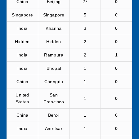
China
Beijing
27
0
Singapore
Singapore
5
0
India
Khanna
3
0
Hidden
Hidden
2
0
India
Rampura
2
1
India
Bhopal
1
0
China
Chengdu
1
0
United
San
1
0
States
Francisco
China
Benxi
1
0
India
Amritsar
1
0