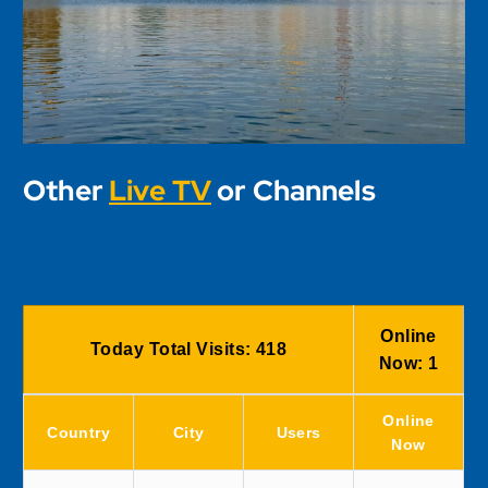
Other
Live TV
or Channels
Online
Today Total Visits:
418
Now:
1
Online
Country
City
Users
Now