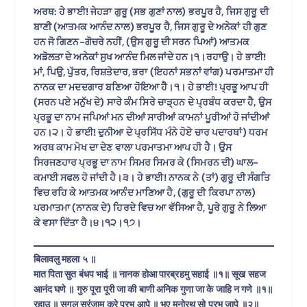
ਅਰਥ: ਹੇ ਭਾਈ! ਜੇਹੜਾ ਗੁਰੂ (ਸਭ ਗੁਣਾਂ ਨਾਲ) ਭਰਪੂਰ ਹੈ, ਜਿਸ ਗੁਰੂ ਦੀ
ਬਾਣੀ (ਆਤਮਕ ਆਨੰਦ ਨਾਲ) ਭਰਪੂਰ ਹੈ, ਜਿਸ ਗੁਰੂ ਦੇ ਅਨੇਕਾਂ ਹੀ ਗੁਣ
ਹਨ ਜੋ ਗਿਣਨ-ਗੋਚਰੇ ਨਹੀਂ, (ਉਸ ਗੁਰੂ ਦੀ ਸਰਨ ਪਿਆਂ) ਆਤਮਕ
ਅਡੋਲਤਾ ਦੇ ਅਨੇਕਾਂ ਸੁਖ ਆਨੰਦ ਮਿਲ ਜਾਂਦੇ ਹਨ।੧।ਰਹਾਉ। ਹੇ ਭਾਈ!
ਮਾਂ, ਪਿਉ, ਪੁੱਤਰ, ਰਿਸ਼ਤੇਦਾਰ, ਭਰਾ (ਇਹਨਾਂ ਸਭਨਾਂ ਵਾਂਗ) ਪਰਮਾਤਮਾ ਹੀ
ਨਾਨਕ ਦਾ ਮਦਦਗਾਰ ਬਣਿਆ ਹੋਇਆ ਹੈ।੧। ਹੇ ਭਾਈ! ਪ੍ਰਭੂ ਆਪ ਹੀ
(ਸਰਨ ਪਏ ਮਨੁੱਖ ਦੇ) ਸਾਰੇ ਕੰਮ ਸਿਰੇ ਚਾੜ੍ਹਨ ਦੇ ਪ੍ਰਬੰਧ ਕਰਦਾ ਹੈ, ਉਸ
ਪ੍ਰਭੂ ਦਾ ਨਾਮ ਜਪਿਆਂ ਮਨ ਦੀਆਂ ਸਾਰੀਆਂ ਕਾਮਨਾਂ ਪੂਰੀਆਂ ਹੋ ਜਾਂਦੀਆਂ
ਹਨ।੨। ਹੇ ਭਾਈ! ਦੁਨੀਆ ਦੇ ਪ੍ਰਸਿੱਧ ਮੰਨੇ ਹੋਏ ਚਾਰ ਪਦਾਰਥਾਂ) ਧਰਮ
ਅਰਥ ਕਾਮ ਮੋਖ ਦਾ ਦੇਣ ਵਾਲਾ ਪਰਮਾਤਮਾ ਆਪ ਹੀ ਹੈ। ਉਸ
ਸਿਰਜਣਹਾਰ ਪ੍ਰਭੂ ਦਾ ਨਾਮ ਸਿਮਰ ਸਿਮਰ ਕੇ (ਸਿਮਰਨ ਦੀ) ਘਾਲ-
ਕਮਾਈ ਸਫਲ ਹੋ ਜਾਂਦੀ ਹੈ।੩। ਹੇ ਭਾਈ! ਨਾਨਕ ਨੇ (ਤਾਂ) ਗੁਰੂ ਦੀ ਸੰਗਤਿ
ਵਿਚ ਰਹਿ ਕੇ ਆਤਮਕ ਆਨੰਦ ਮਾਣਿਆ ਹੈ, (ਗੁਰੂ ਦੀ ਕਿਰਪਾ ਨਾਲ)
ਪਰਮਾਤਮਾ (ਨਾਨਕ ਦੇ) ਹਿਰਦੇ ਵਿਚ ਆ ਵੱਸਿਆ ਹੈ, ਪੂਰੇ ਗੁਰੂ ਨੇ ਲਿਆ
ਕੇ ਵਸਾ ਦਿੱਤਾ ਹੈ।੪।੧੨।੧੭।
बिलावलु महला ५ ॥
मात पिता सुत बंधप भाई ॥ नानक होआ पारब्रहमु सहाई ॥१॥ सूख सहज
आनंद घणे ॥ गुरु पूरा पूरी जा की बाणी अनिक गुणा जा के जाहि न गणे ॥१॥
रहाउ ॥ सगल सरंजाम करे प्रभु आपे ॥ भए मनोरथ सो प्रभु जापे ॥२॥