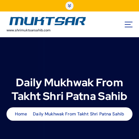
S
k
i
p
t
www.shrimuktsarsahib.com
o
c
o
n
t
e
Daily Mukhwak From
n
t
Takht Shri Patna Sahib
Home
Daily Mukhwak From Takht Shri Patna Sahib