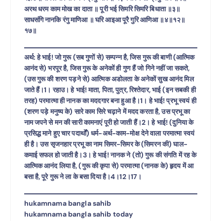
अरथ धरम काम मोख का दाता ॥ पूरी भई सिमरि सिमरि बिधाता ॥३॥
साधसंगि नानकि रंगु माणिआ ॥ घरि आइआ पूरै गुरि आणिआ ॥४॥१२॥
१७॥
अर्थ: हे भाई! जो गुरू (सब गुणों से) सम्पन्न है, जिस गुरू की बाणी (आत्मिक
आनंद से) भरपूर है, जिस गुरू के अनेकों ही गुण हैं जो गिने नहीं जा सकते,
(उस गुरू की शरण पड़ने से) आत्मिक अडोलता के अनेकों सुख आनंद मिल
जाते हैं।1। रहाउ। हे भाई! माता, पिता, पुत्र, रिश्तेदार, भाई (इन सबकी ही
तरह) परमात्मा ही नानक का मददगार बना हुआ है।1। हे भाई! प्रभू स्वयं ही
(शरण पड़े मनुष्य के) सारे काम सिरे चढ़ाने में मदद करता है, उस प्रभू का
नाम जपने से मन की सारी कामनाएं पूरी हो जाती हैं।2। हे भाई! (दुनिया के
प्रसिद्ध माने हुए चार पदार्थों) धर्म-अर्थ-काम-मोक्ष देने वाला परमात्मा स्वयं
ही है। उस सृजनहार प्रभू का नाम सिमर-सिमर के (सिमरन की) घाल-
कमाई सफल हो जाती है।3। हे भाई! नानक ने (तो) गुरू की संगति में रह के
आत्मिक आनंद लिया है, (गुरू की कृपा से) परमात्मा (नानक के) हृदय में आ
बसा है, पूरे गुरू ने ला के बसा दिया है।4।12।17।
hukamnama bangla sahib
hukamnama bangla sahib today