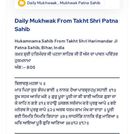
Daily Mukhwaak
,
Mukhwak Patna Sahib
Daily Mukhwak From Takht Shri Patna
Sahib
Hukamnama Sahib From Takht Shri Harimandar Ji
Patna Sahib, Bihar, India
ਤਖ਼ਤ ਸ਼੍ਰੀ ਹਰਿਮੰਦਰ ਜੀ ਪਟਨਾ ਸਾਹਿਬ ਜੀ ਤੋਂ ਅੱਜ ਦਾ ਪਾਵਨ ਪਵਿੱਤਰ
ਹੁਕਮਨਾਮਾ
ਅੰਗ :-
805
ਬਿਲਾਵਲੁ ਮਹਲਾ ੫ ॥
ਮਾਤ ਪਿਤਾ ਸੁਤ ਬੰਧਪ ਭਾਈ ॥ ਨਾਨਕ ਹੋਆ ਪਾਰਬ੍ਰਹਮੁ ਸਹਾਈ ॥੧॥
ਸੂਖ ਸਹਜ ਆਨੰਦ ਘਣੇ ॥ ਗੁਰੁ ਪੂਰਾ ਪੂਰੀ ਜਾ ਕੀ ਬਾਣੀ ਅਨਿਕ ਗੁਣਾ ਜਾ
ਕੇ ਜਾਹਿ ਨ ਗਣੇ ॥੧॥ ਰਹਾਉ ॥ਸਗਲ ਸਰੰਜਾਮ ਕਰੇ ਪ੍ਰਭੁ ਆਪੇ ॥ ਭਏ
ਮਨੋਰਥ ਸੋ ਪ੍ਰਭੁ ਜਾਪੇ ॥੨॥ ਅਰਥ ਧਰਮ ਕਾਮ ਮੋਖ ਕਾ ਦਾਤਾ ॥ ਪੂਰੀ
ਭਈ ਸਿਮਰਿ ਸਿਮਰਿ ਬਿਧਾਤਾ ॥੩॥ ਸਾਧਸੰਗਿ ਨਾਨਕਿ ਰੰਗੁ ਮਾਣਿਆ ॥
ਘਰਿ ਆਇਆ ਪੂਰੈ ਗੁਰਿ ਆਣਿਆ ॥੪॥੧੨॥੧੭॥