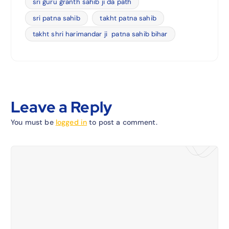
sri guru granth sahib ji da path
sri patna sahib
takht patna sahib
takht shri harimandar ji patna sahib bihar
Leave a Reply
You must be
logged in
to post a comment.