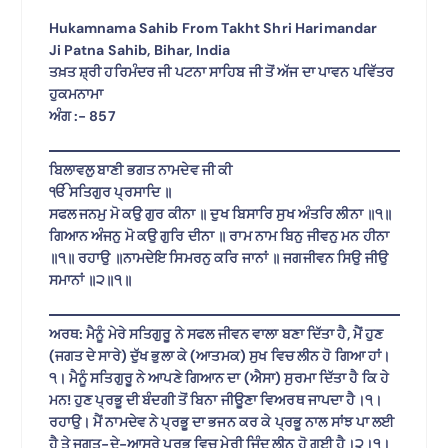
Hukamnama Sahib From Takht Shri Harimandar
Ji Patna Sahib, Bihar, India
ਤਖ਼ਤ ਸ਼੍ਰੀ ਹਰਿਮੰਦਰ ਜੀ ਪਟਨਾ ਸਾਹਿਬ ਜੀ ਤੋਂ ਅੱਜ ਦਾ ਪਾਵਨ ਪਵਿੱਤਰ
ਹੁਕਮਨਾਮਾ
ਅੰਗ :- 857
ਬਿਲਾਵਲੁ ਬਾਣੀ ਭਗਤ ਨਾਮਦੇਵ ਜੀ ਕੀ
ੴ ਸਤਿਗੁਰ ਪ੍ਰਸਾਦਿ ॥
ਸਫਲ ਜਨਮੁ ਮੋ ਕਉ ਗੁਰ ਕੀਨਾ ॥ ਦੁਖ ਬਿਸਾਰਿ ਸੁਖ ਅੰਤਰਿ ਲੀਨਾ ॥੧॥
ਗਿਆਨ ਅੰਜਨੁ ਮੋ ਕਉ ਗੁਰਿ ਦੀਨਾ ॥ ਰਾਮ ਨਾਮ ਬਿਨੁ ਜੀਵਨੁ ਮਨ ਹੀਨਾ
॥੧॥ ਰਹਾਉ ॥ਨਾਮਦੇਇ ਸਿਮਰਨੁ ਕਰਿ ਜਾਨਾਂ ॥ ਜਗਜੀਵਨ ਸਿਉ ਜੀਉ
ਸਮਾਨਾਂ ॥੨॥੧॥
ਅਰਥ: ਮੈਨੂੰ ਮੇਰੇ ਸਤਿਗੁਰੂ ਨੇ ਸਫਲ ਜੀਵਨ ਵਾਲਾ ਬਣਾ ਦਿੱਤਾ ਹੈ, ਮੈਂ ਹੁਣ
(ਜਗਤ ਦੇ ਸਾਰੇ) ਦੁੱਖ ਭੁਲਾ ਕੇ (ਆਤਮਕ) ਸੁਖ ਵਿਚ ਲੀਨ ਹੋ ਗਿਆ ਹਾਂ।
੧। ਮੈਨੂੰ ਸਤਿਗੁਰੂ ਨੇ ਆਪਣੇ ਗਿਆਨ ਦਾ (ਐਸਾ) ਸੁਰਮਾ ਦਿੱਤਾ ਹੈ ਕਿ ਹੇ
ਮਨ! ਹੁਣ ਪ੍ਰਭੂ ਦੀ ਬੰਦਗੀ ਤੋਂ ਬਿਨਾ ਜੀਊਣਾ ਵਿਅਰਥ ਜਾਪਦਾ ਹੈ।੧।
ਰਹਾਉ। ਮੈਂ ਨਾਮਦੇਵ ਨੇ ਪ੍ਰਭੂ ਦਾ ਭਜਨ ਕਰ ਕੇ ਪ੍ਰਭੂ ਨਾਲ ਸਾਂਝ ਪਾ ਲਈ
ਹੈ ਤੇ ਜਗਤ-ਦੇ-ਆਸਰੇ ਪ੍ਰਭੂ ਵਿਚ ਮੇਰੀ ਜਿੰਦ ਲੀਨ ਹੋ ਗਈ ਹੈ।੨।੧।