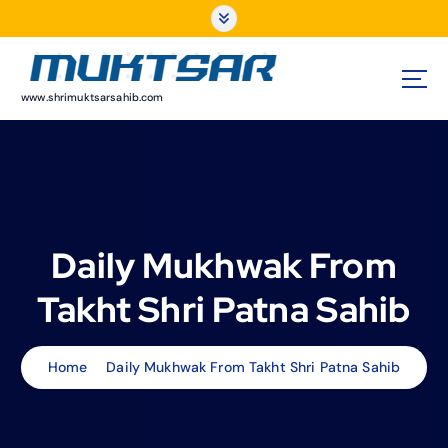
S
k
i
p
t
www.shrimuktsarsahib.com
o
c
o
n
t
e
Daily Mukhwak From
n
t
Takht Shri Patna Sahib
Home
Daily Mukhwak From Takht Shri Patna Sahib