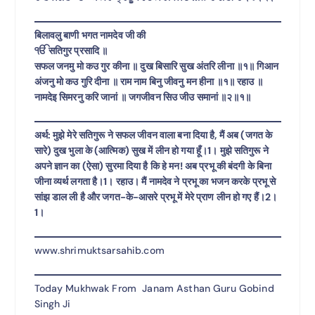
बिलावलु बाणी भगत नामदेव जी की
ੴ सतिगुर प्रसादि ॥
सफल जनमु मो कउ गुर कीना ॥ दुख बिसारि सुख अंतरि लीना ॥१॥ गिआन
अंजनु मो कउ गुरि दीना ॥ राम नाम बिनु जीवनु मन हीना ॥१॥ रहाउ ॥
नामदेइ सिमरनु करि जानां ॥ जगजीवन सिउ जीउ समानां ॥२॥१॥
अर्थ: मुझे मेरे सतिगुरू ने सफल जीवन वाला बना दिया है, मैं अब (जगत के
सारे) दुख भुला के (आत्मिक) सुख में लीन हो गया हूँ।1। मुझे सतिगुरू ने
अपने ज्ञान का (ऐसा) सुरमा दिया है कि हे मन! अब प्रभू की बंदगी के बिना
जीना व्यर्थ लगता है।1। रहाउ। मैं नामदेव ने प्रभू का भजन करके प्रभू से
सांझ डाल ली है और जगत-के-आसरे प्रभू में मेरे प्राण लीन हो गए हैं।2।
1।
www.shrimuktsarsahib.com
Today Mukhwak From Janam Asthan Guru Gobind
Singh Ji