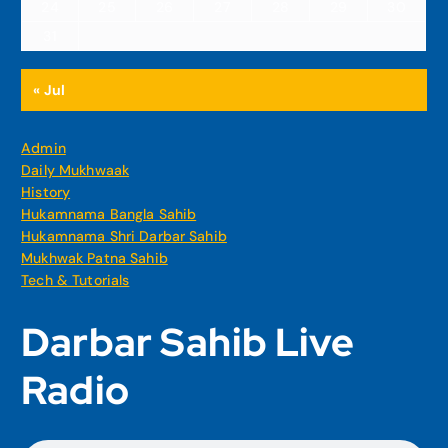
24
25
26
27
28
29
30
31
« Jul
Admin
Daily Mukhwaak
History
Hukamnama Bangla Sahib
Hukamnama Shri Darbar Sahib
Mukhwak Patna Sahib
Tech & Tutorials
Darbar Sahib Live
Radio