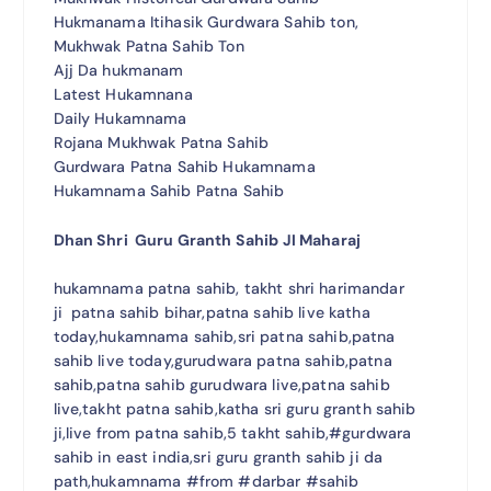
Hukmanama Itihasik Gurdwara Sahib ton,
Mukhwak Patna Sahib Ton
Ajj Da hukmanam
Latest Hukamnana
Daily Hukamnama
Rojana Mukhwak Patna Sahib
Gurdwara Patna Sahib Hukamnama
Hukamnama Sahib Patna Sahib
Dhan Shri Guru Granth Sahib JI Maharaj
hukamnama patna sahib, takht shri harimandar
ji patna sahib bihar,patna sahib live katha
today,hukamnama sahib,sri patna sahib,patna
sahib live today,gurudwara patna sahib,patna
sahib,patna sahib gurudwara live,patna sahib
live,takht patna sahib,katha sri guru granth sahib
ji,live from patna sahib,5 takht sahib,#gurdwara
sahib in east india,sri guru granth sahib ji da
path,hukamnama #from #darbar #sahib