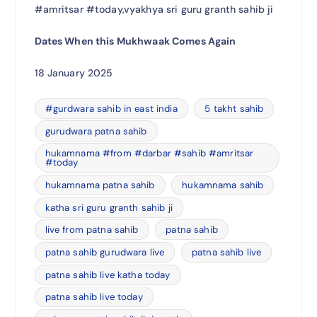
#amritsar #today,vyakhya sri guru granth sahib ji
Dates When this Mukhwaak Comes Again
18 January 2025
#gurdwara sahib in east india
5 takht sahib
gurudwara patna sahib
hukamnama #from #darbar #sahib #amritsar
#today
hukamnama patna sahib
hukamnama sahib
katha sri guru granth sahib ji
live from patna sahib
patna sahib
patna sahib gurudwara live
patna sahib live
patna sahib live katha today
patna sahib live today