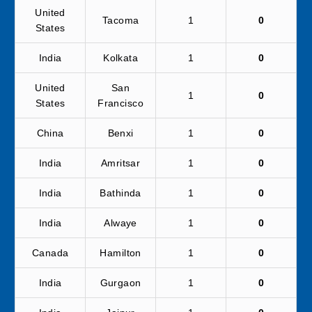
United
Tacoma
1
0
States
India
Kolkata
1
0
United
San
1
0
States
Francisco
China
Benxi
1
0
India
Amritsar
1
0
India
Bathinda
1
0
India
Alwaye
1
0
Canada
Hamilton
1
0
India
Gurgaon
1
0