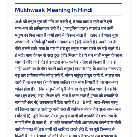
Mukhwaak Meaning In Hindi
अर्थ: जो मनुष्य गुरू की मति पर चलते हैं, वे सदा कायम रहने वाले हरी-
नाम-धन को हासिल कर लेते हैं। (पर दुनिया वाला) नाशवंत धन कभी
मनुष्य को मिल जाता है कभी हाथ से निकल जाता है। रहाउ। हे भाई! मूर्ख
अंजान लोग (सिर्फ दुनियावी) नाशवंत धन (ही) जोड़ते हैं। अपने मन के
पीछे चलने वाले, माया के मोह में अंधे हुए मनुष्य गलत रास्ते पर पड़े रहते हैं।
हे भाई! माया के धन से सदा दुख (ही) मिलता है। ये धन ना ही मनुष्य के साथ
जाता है और ना ही (इसे इकट्ठा कर-करके) संतोष ही मिलता है।1। हे
भाई! अपने मन के पीछे चलने वाले मनुष्य (माया के मोह के कारण) गलत राह
पड़ कर आत्मिक मौत सहेड़ लेते हैं, संसार समुंद्र में डूब जाते हैं, ना इस पार
रहते हैं, ना उस पार (ना ये माया आखिर तक साथ निभाती है, ना नाम-धन
जोड़ा होता है)। जिन मनुष्यों को पूरी किस्मत से गुरू मिल जाता है वह दिन
रात (हर वक्त) सदा-स्थिर हरी-नाम में मगन रहते हैं (नाम की बरकति से
माया की ओर से) उपरामता में टिके रहते हैं।2। हे भाई! सदा-स्थिर प्रभू
की सिफत सालाह वाली गुरबाणी सदा ही आत्मिक जीवन देने वाला नाम-जल
(बाँटती है), पूरी किस्मत से (मनुष्य इस बाणी की बरकति से) परमात्मा के
नाम में लीन हो जाता है। हे भाई! करामाती योगी और साधना करने वाले योगी
सारे ही जगत में (इस बाणी की खातिर) तरले लेते हैं, पर पूरी किस्मत से
मिलती है।3। हे भाई! जो कोई विरला मनुष्य पवित्र-स्वरूप परमात्मा के