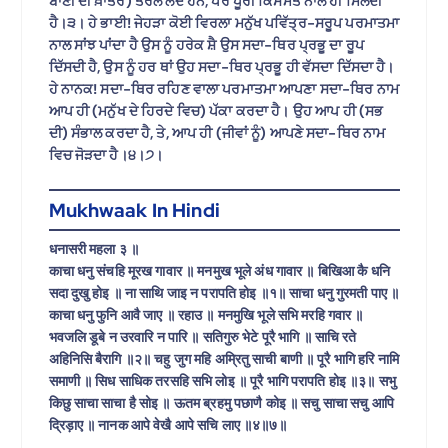
ਬਾਣੀ ਦੀ ਖ਼ਾਤਰ) ਤਰਲੇ ਲੈਂਦੇ ਹਨ, ਪਰ ਪੂਰੀ ਕਿਸਮਤ ਨਾਲ ਹੀ ਮਿਲਦੀ
ਹੈ।੩। ਹੇ ਭਾਈ! ਜੇਹੜਾ ਕੋਈ ਵਿਰਲਾ ਮਨੁੱਖ ਪਵਿੱਤ੍ਰ-ਸਰੂਪ ਪਰਮਾਤਮਾ
ਨਾਲ ਸਾਂਝ ਪਾਂਦਾ ਹੈ ਉਸ ਨੂੰ ਹਰੇਕ ਸ਼ੈ ਉਸ ਸਦਾ-ਥਿਰ ਪ੍ਰਭੂ ਦਾ ਰੂਪ
ਦਿੱਸਦੀ ਹੈ, ਉਸ ਨੂੰ ਹਰ ਥਾਂ ਉਹ ਸਦਾ-ਥਿਰ ਪ੍ਰਭੂ ਹੀ ਵੱਸਦਾ ਦਿੱਸਦਾ ਹੈ।
ਹੇ ਨਾਨਕ! ਸਦਾ-ਥਿਰ ਰਹਿਣ ਵਾਲਾ ਪਰਮਾਤਮਾ ਆਪਣਾ ਸਦਾ-ਥਿਰ ਨਾਮ
ਆਪ ਹੀ (ਮਨੁੱਖ ਦੇ ਹਿਰਦੇ ਵਿਚ) ਪੱਕਾ ਕਰਦਾ ਹੈ। ਉਹ ਆਪ ਹੀ (ਸਭ
ਦੀ) ਸੰਭਾਲ ਕਰਦਾ ਹੈ, ਤੇ, ਆਪ ਹੀ (ਜੀਵਾਂ ਨੂੰ) ਆਪਣੇ ਸਦਾ-ਥਿਰ ਨਾਮ
ਵਿਚ ਜੋੜਦਾ ਹੈ।੪।੭।
Mukhwaak In Hindi
धनासरी महला ३ ॥
काचा धनु संचहि मूरख गावार ॥ मनमुख भूले अंध गावार ॥ बिखिआ कै धनि
सदा दुखु होइ ॥ ना साथि जाइ न परापति होइ ॥१॥ साचा धनु गुरमती पाए ॥
काचा धनु फुनि आवै जाए ॥ रहाउ ॥ मनमुखि भूले सभि मरहि गवार ॥
भवजलि डूबे न उरवारि न पारि ॥ सतिगुरु भेटे पूरै भागि ॥ साचि रते
अहिनिसि बैरागि ॥२॥ चहु जुग महि अम्रितु साची बाणी ॥ पूरै भागि हरि नामि
समाणी ॥ सिध साधिक तरसहि सभि लोइ ॥ पूरै भागि परापति होइ ॥३॥ सभु
किछु साचा साचा है सोइ ॥ ऊतम ब्रहमु पछाणै कोइ ॥ सचु साचा सचु आपि
द्रिड़ाए ॥ नानक आपे वेखै आपे सचि लाए ॥४॥७॥