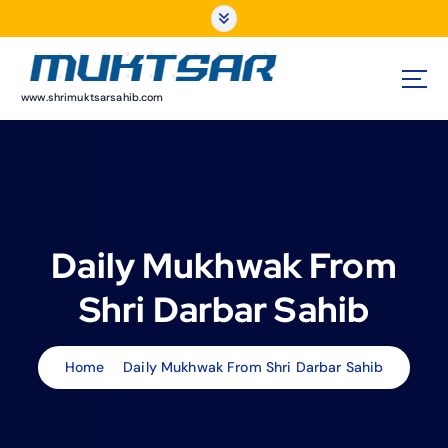
S
k
i
p
t
www.shrimuktsarsahib.com
o
c
o
n
t
e
Daily Mukhwak From
n
t
Shri Darbar Sahib
Home
Daily Mukhwak From Shri Darbar Sahib