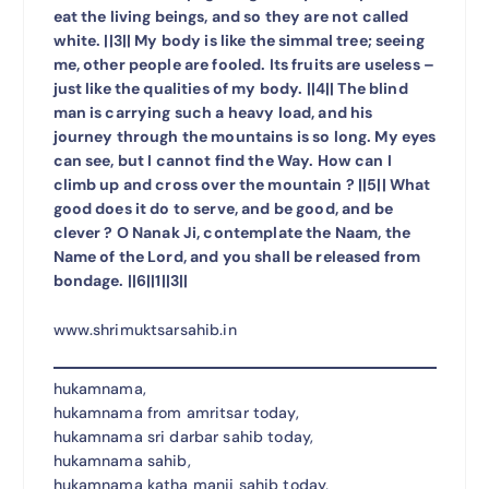
eat the living beings, and so they are not called
white. ||3|| My body is like the simmal tree; seeing
me, other people are fooled. Its fruits are useless –
just like the qualities of my body. ||4|| The blind
man is carrying such a heavy load, and his
journey through the mountains is so long. My eyes
can see, but I cannot find the Way. How can I
climb up and cross over the mountain ? ||5|| What
good does it do to serve, and be good, and be
clever ? O Nanak Ji, contemplate the Naam, the
Name of the Lord, and you shall be released from
bondage. ||6||1||3||
www.shrimuktsarsahib.in
hukamnama,
hukamnama from amritsar today,
hukamnama sri darbar sahib today,
hukamnama sahib,
hukamnama katha manji sahib today,