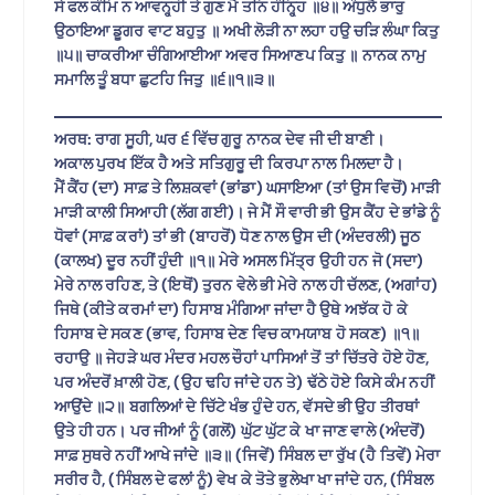
ਸੇ ਫਲ ਕੰਮਿ ਨ ਆਵਨ੍ਹ੍ਹੀ ਤੇ ਗੁਣ ਮੈ ਤਨਿ ਹੰਨ੍ਹ੍ਹਿ ॥੪॥ ਅੰਧੁਲੈ ਭਾਰੁ
ਉਠਾਇਆ ਡੂਗਰ ਵਾਟ ਬਹੁਤੁ ॥ ਅਖੀ ਲੋੜੀ ਨਾ ਲਹਾ ਹਉ ਚੜਿ ਲੰਘਾ ਕਿਤੁ
॥੫॥ ਚਾਕਰੀਆ ਚੰਗਿਆਈਆ ਅਵਰ ਸਿਆਣਪ ਕਿਤੁ ॥ ਨਾਨਕ ਨਾਮੁ
ਸਮਾਲਿ ਤੂੰ ਬਧਾ ਛੁਟਹਿ ਜਿਤੁ ॥੬॥੧॥੩॥
ਅਰਥ: ਰਾਗ ਸੂਹੀ, ਘਰ ੬ ਵਿੱਚ ਗੁਰੂ ਨਾਨਕ ਦੇਵ ਜੀ ਦੀ ਬਾਣੀ।
ਅਕਾਲ ਪੁਰਖ ਇੱਕ ਹੈ ਅਤੇ ਸਤਿਗੁਰੂ ਦੀ ਕਿਰਪਾ ਨਾਲ ਮਿਲਦਾ ਹੈ।
ਮੈਂ ਕੈਂਹ (ਦਾ) ਸਾਫ਼ ਤੇ ਲਿਸ਼ਕਵਾਂ (ਭਾਂਡਾ) ਘਸਾਇਆ (ਤਾਂ ਉਸ ਵਿਚੋਂ) ਮਾੜੀ
ਮਾੜੀ ਕਾਲੀ ਸਿਆਹੀ (ਲੱਗ ਗਈ)। ਜੇ ਮੈਂ ਸੌ ਵਾਰੀ ਭੀ ਉਸ ਕੈਂਹ ਦੇ ਭਾਂਡੇ ਨੂੰ
ਧੋਵਾਂ (ਸਾਫ਼ ਕਰਾਂ) ਤਾਂ ਭੀ (ਬਾਹਰੋਂ) ਧੋਣ ਨਾਲ ਉਸ ਦੀ (ਅੰਦਰਲੀ) ਜੂਠ
(ਕਾਲਖ) ਦੂਰ ਨਹੀਂ ਹੁੰਦੀ ॥੧॥ ਮੇਰੇ ਅਸਲ ਮਿੱਤ੍ਰ ਉਹੀ ਹਨ ਜੋ (ਸਦਾ)
ਮੇਰੇ ਨਾਲ ਰਹਿਣ, ਤੇ (ਇਥੋਂ) ਤੁਰਨ ਵੇਲੇ ਭੀ ਮੇਰੇ ਨਾਲ ਹੀ ਚੱਲਣ, (ਅਗਾਂਹ)
ਜਿਥੇ (ਕੀਤੇ ਕਰਮਾਂ ਦਾ) ਹਿਸਾਬ ਮੰਗਿਆ ਜਾਂਦਾ ਹੈ ਉਥੇ ਅਝੱਕ ਹੋ ਕੇ
ਹਿਸਾਬ ਦੇ ਸਕਣ (ਭਾਵ, ਹਿਸਾਬ ਦੇਣ ਵਿਚ ਕਾਮਯਾਬ ਹੋ ਸਕਣ) ॥੧॥
ਰਹਾਉ ॥ ਜੇਹੜੇ ਘਰ ਮੰਦਰ ਮਹਲ ਚੌਹਾਂ ਪਾਸਿਆਂ ਤੋਂ ਤਾਂ ਚਿੱਤਰੇ ਹੋਏ ਹੋਣ,
ਪਰ ਅੰਦਰੋਂ ਖ਼ਾਲੀ ਹੋਣ, (ਉਹ ਢਹਿ ਜਾਂਦੇ ਹਨ ਤੇ) ਢੱਠੇ ਹੋਏ ਕਿਸੇ ਕੰਮ ਨਹੀਂ
ਆਉਂਦੇ ॥੨॥ ਬਗਲਿਆਂ ਦੇ ਚਿੱਟੇ ਖੰਭ ਹੁੰਦੇ ਹਨ, ਵੱਸਦੇ ਭੀ ਉਹ ਤੀਰਥਾਂ
ਉਤੇ ਹੀ ਹਨ। ਪਰ ਜੀਆਂ ਨੂੰ (ਗਲੋਂ) ਘੁੱਟ ਘੁੱਟ ਕੇ ਖਾ ਜਾਣ ਵਾਲੇ (ਅੰਦਰੋਂ)
ਸਾਫ਼ ਸੁਥਰੇ ਨਹੀਂ ਆਖੇ ਜਾਂਦੇ ॥੩॥ (ਜਿਵੇਂ) ਸਿੰਬਲ ਦਾ ਰੁੱਖ (ਹੈ ਤਿਵੇਂ) ਮੇਰਾ
ਸਰੀਰ ਹੈ, (ਸਿੰਬਲ ਦੇ ਫਲਾਂ ਨੂੰ) ਵੇਖ ਕੇ ਤੋਤੇ ਭੁਲੇਖਾ ਖਾ ਜਾਂਦੇ ਹਨ, (ਸਿੰਬਲ