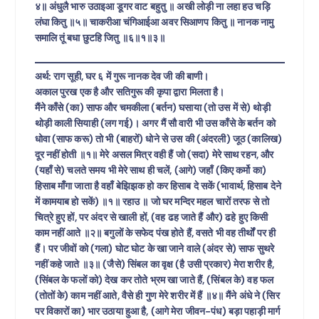
४॥ अंधुलै भारु उठाइआ डूगर वाट बहुतु ॥ अखी लोड़ी ना लहा हउ चड़ि
लंघा कितु ॥५॥ चाकरीआ चंगिआईआ अवर सिआणप कितु ॥ नानक नामु
समालि तूं बधा छुटहि जितु ॥६॥१॥३॥
अर्थ: राग सूही, घर ६ में गुरू नानक​ देव जी की बाणी।
अकाल पुरख एक है और सतिगुरू की कृपा द्वारा मिलता है।
मैंने​ काँसे (का) साफ और चमकीला (बर्तन) घसाया (तो उस में से) थोड़ी
थोड़ी काली सियाही (लग गई)। अगर मैं सौ वारी भी उस काँसे के बर्तन को
धोवा (साफ करू) तो भी (बाहरों) धोने से उस की (अंदरली) जूठ (कालिख)
दूर नहीं होती ॥१॥ मेरे असल मित्र वही हैं जो (सदा) मेरे साथ रहन, और
(यहाँ से) चलते समय भी मेरे साथ ही चलें, (आगे) जहाँ (किए कर्मो का)
हिसाब माँगा जाता है वहाँ बेझिझक हो कर हिसाब दे सकें (भावार्थ, हिसाब देने
में कामयाब हो सकें) ॥१॥ रहाउ ॥ जो घर मन्दिर महल चारों तरफ से तो
चित्रे हुए हों, पर अंदर से खाली हों, (वह ढह जाते हैं और) ढहे हुए किसी
काम नहीं आते ॥२॥ बगुलों के सफेद पंख होते हैं, वसते भी वह तीर्थों पर ही
हैं। पर जीवों को (गला) घोट घोट के खा जाने वाले (अंदर से) साफ सुथरे
नहीं कहे जाते ॥३॥ (जैसे) सिंबल का वृक्ष (है उसी प्रकार) मेरा शरीर है,
(सिंबल के फलों को) देख कर तोते भ्रम खा जाते हैं, (सिंबल के) वह फल
(तोतों के) काम नहीं आते, वैसे ही गुण मेरे शरीर में हैं ॥४॥ मैंने अंधे ने (सिर
पर विकारों का) भार उठाया हुआ है, (आगे मेरा जीवन-पंध) बड़ा पहाड़ी मार्ग