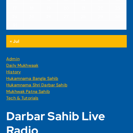
17
18
19
20
21
22
23
24
25
26
27
28
29
30
31
« Jul
Admin
Daily Mukhwaak
History
Hukamnama Bangla Sahib
Hukamnama Shri Darbar Sahib
Mukhwak Patna Sahib
Tech & Tutorials
Darbar Sahib Live
Radio