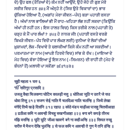
ਦੇ) ਉਹ ਫਲ (ਤੋਤਿਆਂ ਦੇ) ਕੰਮ ਨਹੀਂ ਆਉਂਦੇ, ਉਹੋ ਜੇਹੇ ਹੀ ਗੁਣ ਮੇਰੇ
ਸਰੀਰ ਵਿਚ ਹਨ ॥੪॥ ਮੈਂ ਅੰਨ੍ਹੇ ਨੇ (ਸਿਰ ਉਤੇ ਵਿਕਾਰਾਂ ਦਾ) ਭਾਰ
ਚੁੱਕਿਆ ਹੋਇਆ ਹੈ, (ਅਗਾਂਹ ਮੇਰਾ ਜੀਵਨ-ਪੰਧ) ਬੜਾ ਪਹਾੜੀ ਰਸਤਾ
ਹੈ। ਅੱਖਾਂ ਨਾਲ ਭਾਲਿਆਂ ਭੀ ਮੈਂ ਰਾਹ-ਖਹਿੜਾ ਲੱਭ ਨਹੀਂ ਸਕਦਾ (ਕਿਉਂਕਿ
ਅੱਖਾਂ ਹੀ ਨਹੀਂ ਹਨ। ਇਸ ਹਾਲਤ ਵਿਚ) ਕਿਸ ਤਰੀਕੇ ਨਾਲ (ਪਹਾੜੀ ਤੇ)
ਚੜ੍ਹ ਕੇ ਮੈਂ ਪਾਰ ਲੰਘਾਂ ? ॥੫॥ ਹੇ ਨਾਨਕ ਜੀ! (ਪਹਾੜੀ ਰਸਤੇ ਵਰਗੇ
ਬਿਖੜੇ ਜੀਵਨ-ਪੰਧ ਵਿਚੋਂ ਪਾਰ ਲੰਘਣ ਲਈ) ਦੁਨੀਆ ਦੇ ਲੋਕਾਂ ਦੀਆਂ
ਖ਼ੁਸ਼ਾਮਦਾਂ, ਲੋਕ-ਵਿਖਾਵੇ ਤੇ ਚਲਾਕੀਆਂ ਕਿਸੇ ਕੰਮ ਨਹੀਂ ਆ ਸਕਦੀਆਂ।
ਪਰਮਾਤਮਾ ਦਾ ਨਾਮ (ਆਪਣੇ ਹਿਰਦੇ ਵਿਚ) ਸਾਂਭ ਕੇ ਰੱਖ। (ਮਾਇਆ ਦੇ
ਮੋਹ ਵਿਚ) ਬੱਝਾ ਹੋਇਆ ਤੂੰ ਇਸ ਨਾਮ (-ਸਿਮਰਨ) ਦੀ ਰਾਹੀਂ ਹੀ (ਮੋਹ ਦੇ
ਬੰਧਨਾਂ ਤੋਂ) ਖ਼ਲਾਸੀ ਪਾ ਸਕੇਂਗਾ ॥੬॥੧॥੩॥
सूही महला १ घरु ६
ੴ सतिगुर प्रसादि ॥
उजलु कैहा चिलकणा घोटिम कालड़ी मसु ॥ धोतिआ जूठि न उतरै जे सउ
धोवा तिसु ॥१॥ सजण सेई नालि मै चलदिआ नालि चलंन्हि ॥ जिथै लेखा
मंगीऐ तिथै खड़े दिसंनि ॥१॥ रहाउ ॥ कोठे मंडप माड़ीआ पासहु चितवीआहा
॥ ढठीआ कमि न आवन्ही विचहु सखणीआहा ॥२॥ बगा बगे कपड़े तीरथ
मंझि वसंन्हि ॥ घुटि घुटि जीआ खावणे बगे ना कहीअन्हि ॥३॥ सिमल रुखु
सरीरु मै मैजन देखि भुलंन्हि ॥ से फल कमि न आवन्ही ते गुण मै तनि हंन्हि ॥