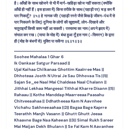
है। आँखों के साथ खोजने से भी मैं मार्ग-खहिड़ा खोज नहीं सकता (क्योंकि
आँखें ही नहीं हैं। इस हालत में) किस तरीके के साथ (पहाड़ी पर) चड़ कर मैं
पार निकलूँ ? ॥५॥ हे नानक जी! (पहाड़ी रस्ते जैसे बिखड़े जीवन-पंध में से
पार निकलने के लिए) दुनिया के लोगों की खुश़ामदें, लोग-दिखावे और
चतुराइयाँ किसी काम नहीं आ सकती। परमात्मा का नाम (अपने हृदय में)
संभाल कर रख। (माया के मोह में) बंधा हुआ तूँ इस नाम (-सिमरन) के द्वारा
ही (मोह के बंधनों से) मुक्ति पा सकेंगा ॥६॥१॥३॥
Soohee Mahalaa 1 Ghar 6
Ik Oankaar Satgur Parsaad ||
Ujal Kaihaa Chilkanaa Ghottim Kaalrree Mas ||
Dhhoteaa Jooth N Utrai Je Sau Dhhovaa Tis ||1||
Sajan Se_ee Naal Mai Chaldeaa Naal Chalann ||
Jithhai Lekhaa Mangeeai Tithhai Kharre Disann ||1||
Rahaau || Kothe Manddap Maarreeaa Paasahu
Chitveeaahaa || Ddhatheeaa Kam N Aavnhee
Vichahu Sakhneeaahaa ||2|| Bagaa Bage Kaprre
Teerathh Manjh Vasann || Ghutt Ghutt Jeeaa
Khaavne Bage Naa Kaheean ||3|| Simal Rukh Sareer
Mai Maijan Dekh Bhulann || Se Fal Kam N Aavanhee