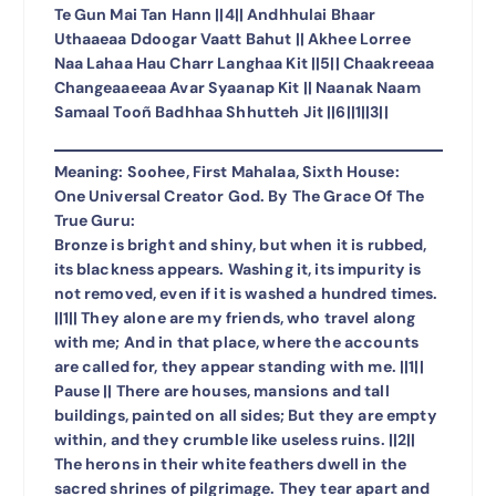
Te Gun Mai Tan Hann ||4|| Andhhulai Bhaar
Uthaaeaa Ddoogar Vaatt Bahut || Akhee Lorree
Naa Lahaa Hau Charr Langhaa Kit ||5|| Chaakreeaa
Changeaaeeaa Avar Syaanap Kit || Naanak Naam
Samaal Tooñ Badhhaa Shhutteh Jit ||6||1||3||
Meaning: Soohee, First Mahalaa, Sixth House:
One Universal Creator God. By The Grace Of The
True Guru:
Bronze is bright and shiny, but when it is rubbed,
its blackness appears. Washing it, its impurity is
not removed, even if it is washed a hundred times.
||1|| They alone are my friends, who travel along
with me; And in that place, where the accounts
are called for, they appear standing with me. ||1||
Pause || There are houses, mansions and tall
buildings, painted on all sides; But they are empty
within, and they crumble like useless ruins. ||2||
The herons in their white feathers dwell in the
sacred shrines of pilgrimage. They tear apart and