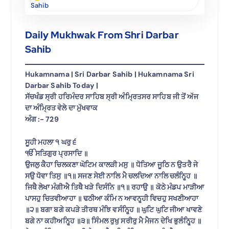
Sahib
Daily Mukhwak From Shri Darbar
Sahib
Hukamnama | Sri Darbar Sahib | Hukamnama Sri
Darbar Sahib Today |
ਸੱਚਖੰਡ ਸ੍ਰੀ ਹਰਿਮੰਦਰ ਸਾਹਿਬ ਸ੍ਰੀ ਅੰਮ੍ਰਿਤਸਰ ਸਾਹਿਬ ਜੀ ਤੋਂ ਅੱਜ
ਦਾ ਅੰਮ੍ਰਿਤ ਵੇਲੇ ਦਾ ਮੁੱਖਵਾਕ
ਅੰਗ :- 729
ਸੂਹੀ ਮਹਲਾ ੧ ਘਰੁ ੬
ੴ ਸਤਿਗੁਰ ਪ੍ਰਸਾਦਿ ॥
ਉਜਲੁ ਕੈਹਾ ਚਿਲਕਣਾ ਘੋਟਿਮ ਕਾਲੜੀ ਮਸੁ ॥ ਧੋਤਿਆ ਜੂਠਿ ਨ ਉਤਰੈ ਜੇ
ਸਉ ਧੋਵਾ ਤਿਸੁ ॥੧॥ ਸਜਣ ਸੇਈ ਨਾਲਿ ਮੈ ਚਲਦਿਆ ਨਾਲਿ ਚਲੰਨ੍ਹ੍ਹਿ ॥
ਜਿਥੈ ਲੇਖਾ ਮੰਗੀਐ ਤਿਥੈ ਖੜੇ ਦਿਸੰਨਿ ॥੧॥ ਰਹਾਉ ॥ ਕੋਠੇ ਮੰਡਪ ਮਾੜੀਆ
ਪਾਸਹੁ ਚਿਤਵੀਆਹਾ ॥ ਢਠੀਆ ਕੰਮਿ ਨ ਆਵਨ੍ਹ੍ਹੀ ਵਿਚਹੁ ਸਖਣੀਆਹਾ
॥੨॥ ਬਗਾ ਬਗੇ ਕਪੜੇ ਤੀਰਥ ਮੰਝਿ ਵਸੰਨ੍ਹ੍ਹਿ ॥ ਘੁਟਿ ਘੁਟਿ ਜੀਆ ਖਾਵਣੇ
ਬਗੇ ਨਾ ਕਹੀਅਨ੍ਹ੍ਹਿ ॥੩॥ ਸਿੰਮਲ ਰੁਖੁ ਸਰੀਰੁ ਮੈ ਮੈਜਨ ਦੇਖਿ ਭੁਲੰਨ੍ਹ੍ਹਿ ॥