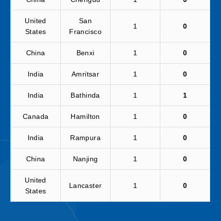
United
San
1
0
States
Francisco
China
Benxi
1
0
India
Amritsar
1
0
India
Bathinda
1
1
Canada
Hamilton
1
0
India
Rampura
1
0
China
Nanjing
1
0
United
Lancaster
1
0
States