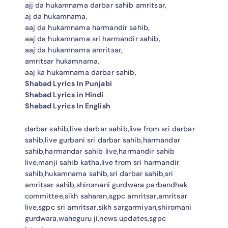
ajj da hukamnama darbar sahib amritsar,
aj da hukamnama,
aaj da hukamnama harmandir sahib,
aaj da hukamnama sri harmandir sahib,
aaj da hukamnama amritsar,
amritsar hukamnama,
aaj ka hukamnama darbar sahib,
Shabad Lyrics In Punjabi
Shabad Lyrics in Hindi
Shabad Lyrics In English
darbar sahib,live darbar sahib,live from sri darbar
sahib,live gurbani sri darbar sahib,harmandar
sahib,harmandar sahib live,harmandir sahib
live,manji sahib katha,live from sri harmandir
sahib,hukamnama sahib,sri darbar sahib,sri
amritsar sahib,shiromani gurdwara parbandhak
committee,sikh saharan,sgpc amritsar,amritsar
live,sgpc sri amritsar,sikh sargarmiyan,shiromani
gurdwara,waheguru ji,news updates,sgpc