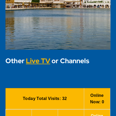
Other
Live TV
or Channels
Online
Today Total Visits:
32
Now:
0
Online