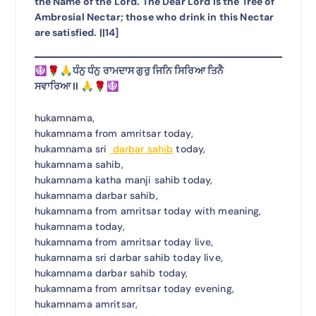
the Name of the Lord. The Dear Lord is the Tree of
Ambrosial Nectar; those who drink in this Nectar
are satisfied. ||14]
🪯🌹🙏ਧੰਨੁ ਧੰਨੁ ਰਾਮਦਾਸ ਗੁਰੁ ਜਿਨਿ ਸਿਰਿਆ ਤਿਨੈ
ਸਵਾਰਿਆ II 🙏🌹🪯
hukamnama,
hukamnama from amritsar today,
hukamnama sri
darbar sahib
today,
hukamnama sahib,
hukamnama katha manji sahib today,
hukamnama darbar sahib,
hukamnama from amritsar today with meaning,
hukamnama today,
hukamnama from amritsar today live,
hukamnama sri darbar sahib today live,
hukamnama darbar sahib today,
hukamnama from amritsar today evening,
hukamnama amritsar,