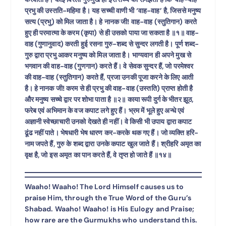
प्रभु की उस्तति-महिमा है। यह सच्ची वाणी भी ‘वाह-वाह’ है, जिससे मनुष्य
सत्य (प्रभु) को मिल जाता है। हे नानक जी! वाह-वाह (स्तुतिगान) करते
हुए ही परमात्मा के करम (कृपा) से ही उसको पाया जा सकता है ॥१॥ वाह-
वाह (गुणानुवाद) करती हुई रसना गुरु-शब्द से सुन्दर लगती है। पूर्ण शब्द-
गुरु द्वारा प्रभु आकर मनुष्य को मिल जाता है। भाग्यवान ही अपने मुख से
भगवान की वाह-वाह (गुणगान) करते हैं। वे सेवक सुन्दर हैं, जो परमेश्वर
की वाह-वाह (स्तुतिगान) करते हैं, प्रजा उनकी पूजा करने के लिए आती
है। हे नानक जी! करम से ही प्रभु की वाह-वाह (उस्तति) प्राप्त होती है
और मनुष्य सच्चे द्वार पर शोभा पाता है ॥२॥ काया रूपी दुर्ग के भीतर झूठ,
फरेब एवं अभिमान के वज कपाट लगे हुए हैं। भ्रम में भूले हुए अन्धे एवं
अज्ञानी स्वेच्छाचारी उनको देखते ही नहीं। वे किसी भी उपाय द्वारा कपाट
ढूंढ नहीं पाते। भेषधारी भेष धारण कर-करके थक गए हैं। जो व्यक्ति हरि-
नाम जपते हैं, गुरु के शब्द द्वारा उनके कपाट खुल जाते हैं। श्रीहरि अमृत का
वृक्ष है, जो इस अमृत का पान करते हैं, वे तृप्त हो जाते हैं ॥१४॥
Waaho! Waaho! The Lord Himself causes us to
praise Him, through the True Word of the Guru’s
Shabad. Waaho! Waaho! is His Eulogy and Praise;
how rare are the Gurmukhs who understand this.