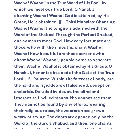
Waaho! Waaho! is the True Word of His Bani, by
which we meet our True Lord. O Nanak Ji,
chanting Waaho! Waaho! God is attained; by His
Grace, He is obtained. ||1|| Third Mahalaa: Chanting
Waaho! Waaho! the tongue is adorned with the
Word of the Shabad. Through the Perfect Shabad,
one comes to meet God. How very fortunate are
those, who with their mouths, chant Waaho!
Waaho! How beautiful are those persons who
chant Waaho! Waaho! ; people come to venerate
them. Waaho! Waaho! is obtained by His Grace; O
Nanak Ji, honor is obtained at the Gate of the True
Lord. ||2|| Paurree: Within the fortress of body, are
the hard and rigid doors of falsehood, deception
and pride. Deluded by doubt, the blind and
ignorant self-willed manmukhs cannot see them.
They cannot be found by any efforts; wearing
their religious robes, the wearers have grown
weary of trying. The doors are opened only by the
Word of the Guru’s Shabad, and then, one chants