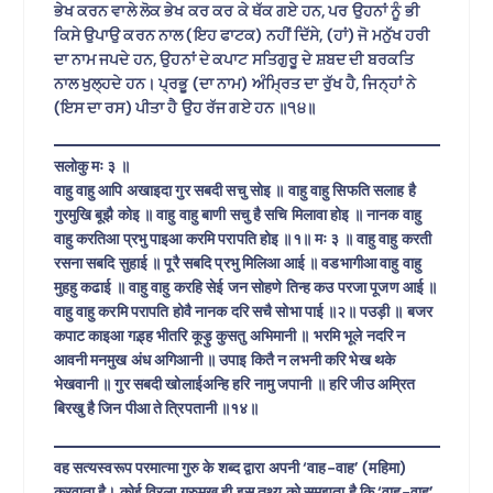
ਭੇਖ ਕਰਨ ਵਾਲੇ ਲੋਕ ਭੇਖ ਕਰ ਕਰ ਕੇ ਥੱਕ ਗਏ ਹਨ, ਪਰ ਉਹਨਾਂ ਨੂੰ ਭੀ
ਕਿਸੇ ਉਪਾਉ ਕਰਨ ਨਾਲ (ਇਹ ਫਾਟਕ) ਨਹੀਂ ਦਿੱਸੇ, (ਹਾਂ) ਜੋ ਮਨੁੱਖ ਹਰੀ
ਦਾ ਨਾਮ ਜਪਦੇ ਹਨ, ਉਹਨਾਂ ਦੇ ਕਪਾਟ ਸਤਿਗੁਰੂ ਦੇ ਸ਼ਬਦ ਦੀ ਬਰਕਤਿ
ਨਾਲ ਖੁਲ੍ਹਦੇ ਹਨ। ਪ੍ਰਭੂ (ਦਾ ਨਾਮ) ਅੰਮ੍ਰਿਤ ਦਾ ਰੁੱਖ ਹੈ, ਜਿਨ੍ਹਾਂ ਨੇ
(ਇਸ ਦਾ ਰਸ) ਪੀਤਾ ਹੈ ਉਹ ਰੱਜ ਗਏ ਹਨ ॥੧੪॥
सलोकु मः ३ ॥
वाहु वाहु आपि अखाइदा गुर सबदी सचु सोइ ॥ वाहु वाहु सिफति सलाह है
गुरमुखि बूझै कोइ ॥ वाहु वाहु बाणी सचु है सचि मिलावा होइ ॥ नानक वाहु
वाहु करतिआ प्रभु पाइआ करमि परापति होइ ॥१॥ मः ३ ॥ वाहु वाहु करती
रसना सबदि सुहाई ॥ पूरै सबदि प्रभु मिलिआ आई ॥ वडभागीआ वाहु वाहु
मुहहु कढाई ॥ वाहु वाहु करहि सेई जन सोहणे तिन्ह कउ परजा पूजण आई ॥
वाहु वाहु करमि परापति होवै नानक दरि सचै सोभा पाई ॥२॥ पउड़ी ॥ बजर
कपाट काइआ गड़्ह भीतरि कूड़ु कुसतु अभिमानी ॥ भरमि भूले नदरि न
आवनी मनमुख अंध अगिआनी ॥ उपाइ कितै न लभनी करि भेख थके
भेखवानी ॥ गुर सबदी खोलाईअन्हि हरि नामु जपानी ॥ हरि जीउ अम्रित
बिरखु है जिन पीआ ते त्रिपतानी ॥१४॥
वह सत्यस्वरूप परमात्मा गुरु के शब्द द्वारा अपनी ‘वाह-वाह’ (महिमा)
करवाता है। कोई विरला गुरुमुख ही इस तथ्य को समझता है कि ‘वाह-वाह’