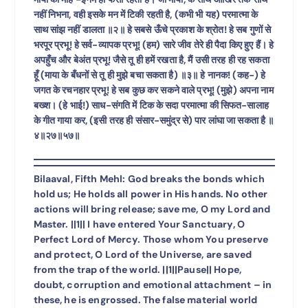
नहीं निभना, वही इसके मन में टिकी रहती है, (कभी भी यह) परमात्मा के
साथ सांझ नहीं डालता ॥२॥ हे सबसे ऊँचे प्रकाश के श्रोत! हे सब गुणों से
भरपूर प्रभू! हे सर्व-व्यापक प्रभू! (हम) सारे जीव तेरे ही पैदा किए हुए हैं। हे
अपहुँच और बेअंत प्रभू! जैसे तू ही हमें रखता है, मैं उसी तरह ही रह सकता
हूँ (माया के बँधनों से तू ही मुझे बचा सकता है) ॥३॥ हे नानक! (कह-) हे
जगत के रचनहार प्रभू! हे सब कुछ कर सकने वाले प्रभू! (मुझे) अपना नाम
बख्श। (हे भाई!) साध-संगति में टिक के सदा परमात्मा की सिफत-सालाह
के गीत गाया कर, (इसी तरह ही संसार-समुंद्र से) पार लांघा जा सकता है ॥
४॥२७॥५७॥
Bilaaval, Fifth Mehl: God breaks the bonds which
hold us; He holds all power in His hands. No other
actions will bring release; save me, O my Lord and
Master. ||1|| I have entered Your Sanctuary, O
Perfect Lord of Mercy. Those whom You preserve
and protect, O Lord of the Universe, are saved
from the trap of the world. ||1||Pause|| Hope,
doubt, corruption and emotional attachment – in
these, he is engrossed. The false material world