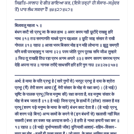
ਸਿਫ਼ਤਿ-ਸਾਲਾਹ ਦੇ ਗੀਤ ਗਾਇਆ ਕਰ, (ਇਸੇ ਤਰ੍ਹਾਂ ਹੀ ਸੰਸਾਰ-ਸਮੁੰਦਰ
ਤੋਂ) ਪਾਰ ਲੰਘ ਸਕਦਾ ਹੈਂ ॥੪॥੨੭॥੫੭॥
बिलावलु महला ५ ॥
बंधन काटै सो प्रभू जा कै कल हाथ ॥ अवर करम नही छूटीऐ राखहु हरि
नाथ ॥१॥ तउ सरणागति माधवे पूरन दइआल ॥ छूटि जाइ संसार ते राखै
गोपाल ॥१॥ रहाउ ॥ आसा भरम बिकार मोह इन महि लोभाना ॥ झूठु समग्री
मनि वसी पारब्रहमु न जाना ॥२॥ परम जोति पूरन पुरख सभि जीअ तुम्हारे
॥ जिउ तू राखहि तिउ रहा प्रभ अगम अपारे ॥३॥ करण कारण समरथ प्रभ
देहि अपना नाउ ॥ नानक तरीऐ साधसंगि हरि हरि गुण गाउ ॥४॥२७॥५७॥
अर्थ: हे माया के पति प्रभू! हे (सारे गुणों से) भरपूर प्रभू! हे दया के श्रोत
प्रभू! (मैं) तेरी शरण आया (हूँ, मेरी संसार के मोह से रक्षा कर)। (हे भाई!)
सृष्टि के पालक प्रभू (जिस मनुष्य की) रक्षा करता है, वह मनुष्य संसार के
मोह से बच जाता है ॥१॥ हे भाई! जिस प्रभू के हाथों में (हरेक) ताकत है वह
प्रभू (शरण पड़े मनुष्य के माया के सारे) बंधन काट देता है। (हे भाई! प्रभू
की शरण पड़े बिना) अन्य कामों के करने से (इन बंधनों से) खलासी नहीं मिल
सकती (बस! हर वक्त यह अरदास करो-) हे हरी! हे नाथ! हमारी रक्षा कर ॥
१॥ रहाउ ॥ (हे भाई! दुर्भाग्यशाली जीव) दुनियावी आशाएं-वहिम-विकार-
माया का मोह -इनमें ही फसा रहता है। जो माया, के साथ आखिर तक साथ