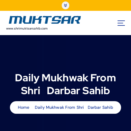
S
k
i
p
t
www.shrimuktsarsahib.com
o
c
o
n
t
e
Daily Mukhwak From
n
t
Shri Darbar Sahib
Home
Daily Mukhwak From Shri Darbar Sahib