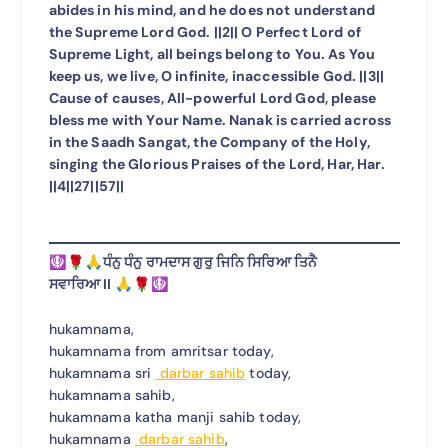
abides in his mind, and he does not understand
the Supreme Lord God. ||2|| O Perfect Lord of
Supreme Light, all beings belong to You. As You
keep us, we live, O infinite, inaccessible God. ||3||
Cause of causes, All-powerful Lord God, please
bless me with Your Name. Nanak is carried across
in the Saadh Sangat, the Company of the Holy,
singing the Glorious Praises of the Lord, Har, Har.
||4||27||57||
🪯🌹🙏ਧੰਨੁ ਧੰਨੁ ਰਾਮਦਾਸ ਗੁਰੁ ਜਿਨਿ ਸਿਰਿਆ ਤਿਨੈ
ਸਵਾਰਿਆ II 🙏🌹🪯
hukamnama,
hukamnama from amritsar today,
hukamnama sri
darbar sahib
today,
hukamnama sahib,
hukamnama katha manji sahib today,
hukamnama
darbar sahib
,