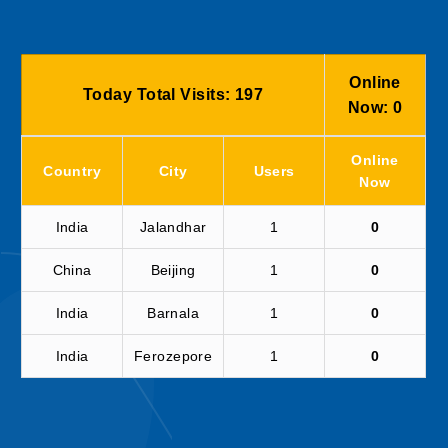
Online
Today Total Visits:
197
Now:
0
Online
Country
City
Users
Now
India
Jalandhar
1
0
China
Beijing
1
0
India
Barnala
1
0
India
Ferozepore
1
0