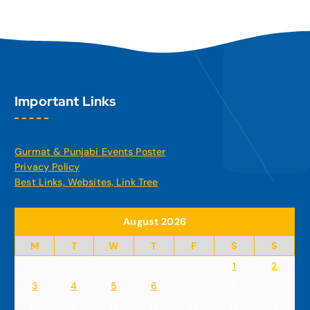
Important Links
Gurmat & Punjabi Events Poster
Privacy Policy
Best Links, Websites, Link Tree
August 2026
M
T
W
T
F
S
S
1
2
3
4
5
6
7
8
9
10
11
12
13
14
15
16