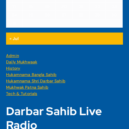
17
18
19
20
21
22
23
24
25
26
27
28
29
30
31
« Jul
Admin
Daily Mukhwaak
History
Hukamnama Bangla Sahib
Hukamnama Shri Darbar Sahib
Mukhwak Patna Sahib
Tech & Tutorials
Darbar Sahib Live
Radio