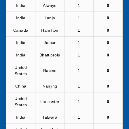
India
Alwaye
1
0
India
Lanja
1
0
Canada
Hamilton
1
0
India
Jaipur
1
0
India
Bhattiprolu
1
0
United
Racine
1
0
States
China
Nanjing
1
0
United
Lancaster
1
0
States
India
Talwara
1
0