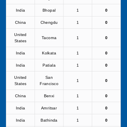
India
Bhopal
1
0
China
Chengdu
1
0
United
Tacoma
1
0
States
India
Kolkata
1
0
India
Patiala
1
0
United
San
1
0
States
Francisco
China
Benxi
1
0
India
Amritsar
1
0
India
Bathinda
1
0