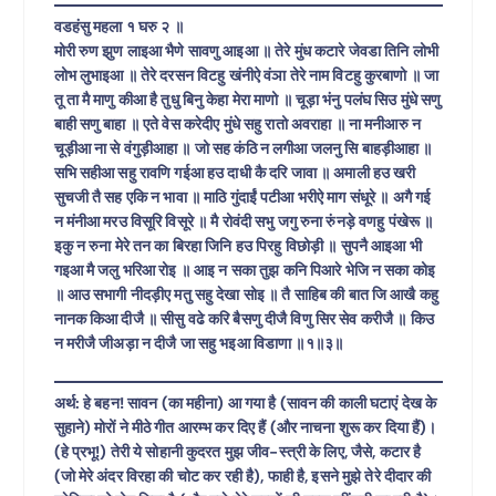
वडहंसु महला १ घरु २ ॥
मोरी रुण झुण लाइआ भैणे सावणु आइआ ॥ तेरे मुंध कटारे जेवडा तिनि लोभी
लोभ लुभाइआ ॥ तेरे दरसन विटहु खंनीऐ वंञा तेरे नाम विटहु कुरबाणो ॥ जा
तू ता मै माणु कीआ है तुधु बिनु केहा मेरा माणो ॥ चूड़ा भंनु पलंघ सिउ मुंधे सणु
बाही सणु बाहा ॥ एते वेस करेदीए मुंधे सहु रातो अवराहा ॥ ना मनीआरु न
चूड़ीआ ना से वंगुड़ीआहा ॥ जो सह कंठि न लगीआ जलनु सि बाहड़ीआहा ॥
सभि सहीआ सहु रावणि गईआ हउ दाधी कै दरि जावा ॥ अमाली हउ खरी
सुचजी तै सह एकि न भावा ॥ माठि गुंदाईं पटीआ भरीऐ माग संधूरे ॥ अगै गई
न मंनीआ मरउ विसूरि विसूरे ॥ मै रोवंदी सभु जगु रुना रुंनड़े वणहु पंखेरू ॥
इकु न रुना मेरे तन का बिरहा जिनि हउ पिरहु विछोड़ी ॥ सुपनै आइआ भी
गइआ मै जलु भरिआ रोइ ॥ आइ न सका तुझ कनि पिआरे भेजि न सका कोइ
॥ आउ सभागी नीदड़ीए मतु सहु देखा सोइ ॥ तै साहिब की बात जि आखै कहु
नानक किआ दीजै ॥ सीसु वढे करि बैसणु दीजै विणु सिर सेव करीजै ॥ किउ
न मरीजै जीअड़ा न दीजै जा सहु भइआ विडाणा ॥१॥३॥
अर्थ: हे बहन! सावन (का महीना) आ गया है (सावन की काली घटाएं देख के
सुहाने) मोरों ने मीठे गीत आरम्भ कर दिए हैं (और नाचना शुरू कर दिया हैं)।
(हे प्रभू!) तेरी ये सोहानी कुदरत मुझ जीव-स्त्री के लिए, जैसे, कटार है
(जो मेरे अंदर विरहा की चोट कर रही है), फाही है, इसने मुझे तेरे दीदार की