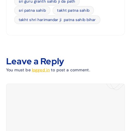
sri guru granth sahib ji da path
sri patna sahib
takht patna sahib
takht shri harimandar ji patna sahib bihar
Leave a Reply
You must be
logged in
to post a comment.