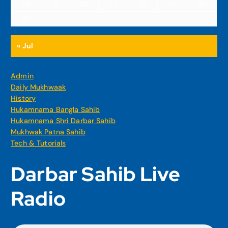
24
25
26
27
28
29
30
31
« Jul
Admin
Daily Mukhwaak
History
Hukamnama Bangla Sahib
Hukamnama Shri Darbar Sahib
Mukhwak Patna Sahib
Tech & Tutorials
Darbar Sahib Live
Radio