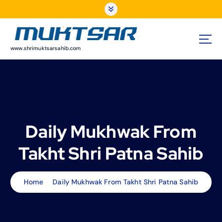
S
k
i
p
t
www.shrimuktsarsahib.com
o
c
o
n
t
e
Daily Mukhwak From
n
t
Takht Shri Patna Sahib
Home
Daily Mukhwak From Takht Shri Patna Sahib