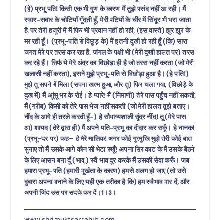
(हे) प्रभू पति! किसी एक भी गुण के कारण मैं तुझे पसंद नहीं आ रही। मैं
सवार-सवार के चोटियाँ गूँदती हूँ, मेरी पटियों के चीर में सिंदूर भी भरा जाता
है, पर तेरी हजूरी में मैं फिर भी प्रवान नहीं हो रही, (इस वास्ते) झुर झुर के
मर रही हूँ। (प्रभू-पति से विछुड़ के) मैं इतनी दुखी हो रही हूँ (कि) सारा
जगत मेरे पर तरस कर रहा है, जंगल के पक्षी भी (मेरी दुखी हालत पर) तरस
कर रहे हैं। सिर्फ ये मेरे अंदर का विछोड़ा ही है जो तरस नहीं करता (जो मेरी
खलासी नहीं करता), इसने मुझे प्रभू-पति से विछोड़ा हुआ है। (हे पति!)
मुझे तू सपने में मिला (सपना खत्म हुआ, और तू) फिर चला गया, (विछोड़े के
दुख में) मैं आूंसू भर के रोई। हे प्यारे! मैं (निमाणी) तेरे पास पहुँच नहीं सकती,
मैं (गरीब) किसी को तेरे पास भेज नहीं सकती (जो मेरी हालत तुझे बताए।
नींद के आगे ही तरले करती हूँ-) हे सौभाग्यशाली सुंदर नींद! तू (मेरे पास
आ) शायद (तेरे द्वारा ही) मैं अपने पति-प्रभू का दीदार कर सकूँ। हे नानक!
(प्रभू-दर पर) कह– हे मेरे मालिक! अगर कोई गुरमुखि मुझे तेरी कोई बात
सुनाए तो मैं उसके आगे कौन सी भेटा रखूँ! अपना सिर काट के मैं उसके बैठने
के लिए आसन बना दूँ (भाव,) स्वै भाव दूर करके मैं उसकी सेवा करूँ। जब
हमारा प्रभू-पति (हमारी मूर्खता के कारण) हमसे अलग हो जाए (तो उसे
दुबारा अपना बनाने के लिए यही एक तरीका है कि) हम स्वैभाव मार दें, और
अपनी जिंद उस पर सदके कर दें।1।3।
www.shrimuktsarsahib.com