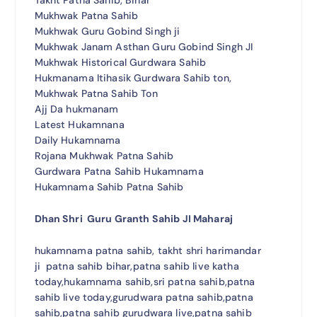
Takht Patna Sahib, Bihar
Mukhwak Patna Sahib
Mukhwak Guru Gobind Singh ji
Mukhwak Janam Asthan Guru Gobind Singh JI
Mukhwak Historical Gurdwara Sahib
Hukmanama Itihasik Gurdwara Sahib ton,
Mukhwak Patna Sahib Ton
Ajj Da hukmanam
Latest Hukamnana
Daily Hukamnama
Rojana Mukhwak Patna Sahib
Gurdwara Patna Sahib Hukamnama
Hukamnama Sahib Patna Sahib
Dhan Shri Guru Granth Sahib JI Maharaj
hukamnama patna sahib, takht shri harimandar
ji patna sahib bihar,patna sahib live katha
today,hukamnama sahib,sri patna sahib,patna
sahib live today,gurudwara patna sahib,patna
sahib,patna sahib gurudwara live,patna sahib