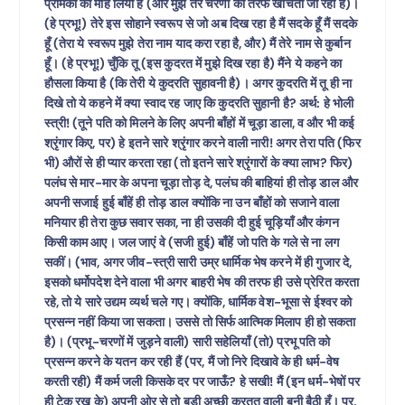
प्रेमिका को मोह लिया है (और मुझे तेरे चरणों की तरफ खींचती जा रही है)।
(हे प्रभू!) तेरे इस सोहाने स्वरूप से जो अब दिख रहा है मैं सदके हूँ मैं सदके
हूँ (तेरा ये स्वरूप मुझे तेरा नाम याद करा रहा है, और) मैं तेरे नाम से कुर्बान
हूँ। (हे प्रभू!) चुँकि तू (इस कुदरत में मुझे दिख रहा है) मैंने ये कहने का
हौसला किया है (कि तेरी ये कुदरति सुहावनी है)। अगर कुदरति में तू ही ना
दिखे तो ये कहने में क्या स्वाद रह जाए कि कुदरति सुहानी है? अर्थ: हे भोली
स्त्री! (तूने पति को मिलने के लिए अपनी बाँहों में चूड़ा डाला, व और भी कई
श्रृंगार किए, पर) हे इतने सारे श्रृंगार करने वाली नारी! अगर तेरा पति (फिर
भी) औरों से ही प्यार करता रहा (तो इतने सारे श्रृंगारों के क्या लाभ? फिर)
पलंघ से मार-मार के अपना चूड़ा तोड़ दे, पलंघ की बाहियां ही तोड़ डाल और
अपनी सजाई हुई बाँहें ही तोड़ डाल क्योंकि ना उन बाँहों को सजाने वाला
मनियार ही तेरा कुछ सवार सका, ना ही उसकी दी हुई चूड़ियाँ और कंगन
किसी काम आए। जल जाएं वे (सजी हुई) बाँहें जो पति के गले से ना लग
सकीं। (भाव, अगर जीव-स्त्री सारी उम्र धार्मिक भेष करने में ही गुजार दे,
इसको धर्मोपदेश देने वाला भी अगर बाहरी भेष की तरफ ही उसे प्रेरित करता
रहे, तो ये सारे उद्यम व्यर्थ चले गए। क्योंकि, धार्मिक वेश-भूसा से ईश्वर को
प्रसन्न नहीं किया जा सकता। उससे तो सिर्फ आत्मिक मिलाप ही हो सकता
है)। (प्रभू-चरणों में जुड़ने वाली) सारी सहेलियाँ (तो) प्रभू पति को
प्रसन्न करने के यतन कर रही हैं (पर, मैं जो निरे दिखावे के ही धर्म-वेष
करती रही) मैं कर्म जली किसके दर पर जाऊँ? हे सखी! मैं (इन धर्म-भेषों पर
ही टेक रख के) अपनी ओर से तो बड़ी अच्छी करतूत वाली बनी बैठी हूँ। पर,