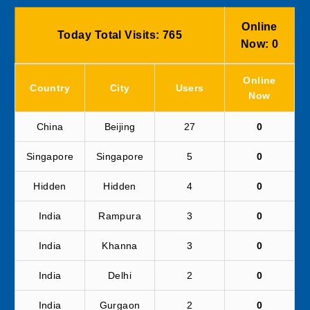
Online
Today Total Visits:
765
Now:
0
Online
Country
City
Users
Now
China
Beijing
27
0
Singapore
Singapore
5
0
Hidden
Hidden
4
0
India
Rampura
3
0
India
Khanna
3
0
India
Delhi
2
0
India
Gurgaon
2
0