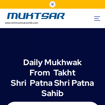
S
k
i
p
t
www.shrimuktsarsahib.com
o
c
o
n
t
e
Daily Mukhwak
n
t
From Takht
Shri Patna Shri Patna
Sahib