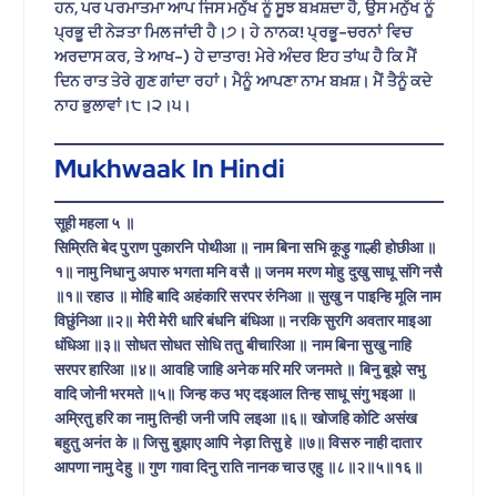
ਹਨ, ਪਰ ਪਰਮਾਤਮਾ ਆਪ ਜਿਸ ਮਨੁੱਖ ਨੂੰ ਸੂਝ ਬਖ਼ਸ਼ਦਾ ਹੈ, ਉਸ ਮਨੁੱਖ ਨੂੰ
ਪ੍ਰਭੂ ਦੀ ਨੇੜਤਾ ਮਿਲ ਜਾਂਦੀ ਹੈ।੭। ਹੇ ਨਾਨਕ! ਪ੍ਰਭੂ-ਚਰਨਾਂ ਵਿਚ
ਅਰਦਾਸ ਕਰ, ਤੇ ਆਖ-) ਹੇ ਦਾਤਾਰ! ਮੇਰੇ ਅੰਦਰ ਇਹ ਤਾਂਘ ਹੈ ਕਿ ਮੈਂ
ਦਿਨ ਰਾਤ ਤੇਰੇ ਗੁਣ ਗਾਂਦਾ ਰਹਾਂ। ਮੈਨੂੰ ਆਪਣਾ ਨਾਮ ਬਖ਼ਸ਼। ਮੈਂ ਤੈਨੂੰ ਕਦੇ
ਨਾਹ ਭੁਲਾਵਾਂ।੮।੨।੫।
Mukhwaak In Hindi
सूही महला ५ ॥
सिम्रिति बेद पुराण पुकारनि पोथीआ ॥ नाम बिना सभि कूड़ु गाल्ही होछीआ ॥
१॥ नामु निधानु अपारु भगता मनि वसै ॥ जनम मरण मोहु दुखु साधू संगि नसै
॥१॥ रहाउ ॥ मोहि बादि अहंकारि सरपर रुंनिआ ॥ सुखु न पाइन्हि मूलि नाम
विछुंनिआ ॥२॥ मेरी मेरी धारि बंधनि बंधिआ ॥ नरकि सुरगि अवतार माइआ
धंधिआ ॥३॥ सोधत सोधत सोधि ततु बीचारिआ ॥ नाम बिना सुखु नाहि
सरपर हारिआ ॥४॥
आवहि जाहि अनेक मरि मरि जनमते ॥ बिनु बूझे सभु
वादि जोनी भरमते ॥५॥ जिन्ह कउ भए दइआल तिन्ह साधू संगु भइआ ॥
अम्रितु हरि का नामु तिन्ही जनी जपि लइआ ॥६॥ खोजहि कोटि असंख
बहुतु अनंत के ॥ जिसु बुझाए आपि नेड़ा तिसु हे ॥७॥ विसरु नाही दातार
आपणा नामु देहु ॥ गुण गावा दिनु राति नानक चाउ एहु ॥८॥२॥५॥१६॥