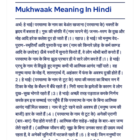
Mukhwaak Meaning In Hindi
अर्थ: हे भाई! परमात्मा के नाम का बेअंत खजाना (परमात्मा के) भक्तों के
हृदय में बसता है। गुरू की संगति में (नाम जपने से) जनम-मरण के दुख और
मोह आदि हरेक कलेश दूर हो जाते हैं।1। रहाउ। हे भाई! जो मनुष्य वेद-
पुराण-स्मृतियाँ आदि पुस्तकें पढ़ कर (नाम को किनारे छोड़ के कर्म काण्ड
आदि के उपदेश) ऊँचे स्वरों में सुनाते फिरते हैं, वे लोग थोथी बातें करते हैं।
परमात्मा के नाम के बिना झूठा प्रचार ही ये सारे लोग करते हैं।1। हे भाई!
प्रभू के नाम से विछुड़े हुए मनुष्य कभी भी आत्मिक आनंद नहीं पाते। वह
मनुष्य माया के मोह में, शास्त्रार्थ में, अहंकार में फंस के अवश्य दुखी होते हैं।
2। हे भाई! (परमात्मा के नाम से टूट के) माया की ममता का विचार मन में
टिका के मोह के बँधन में बँधे रहते हैं। निरी माया के झमेलों के कारण वे लोग
दुख-सुख भोगते रहते हैं।3। हे भाई! अच्छी तरह पड़ताल करके निर्णय
करके हम इस सच्चाई पर पहुँचे हैं कि परमात्मा के नाम के बिना आत्मिक
आनंद नहीं मिल सकता। नाम से टूटे रहने वाले अवश्य ही (मनुष्य जन्म की
बाजी) हार के जाते हैं।4। (परमात्मा के नाम से टूट के) अनेकों प्राणी
(बार-बार) पैदा होते मरते हैं। आत्मिक मौत सहेड़-सहेड़ के बार-बार जन्म
लेते रहते हैं। (आत्मिक जीवन की) सूझ के बिना उनका सारा ही उद्यम व्यर्थ
रहता है, वे अनेकों जूनियों में भटकते रहते हैं।5। हे भाई! जिन मनुष्यों पर