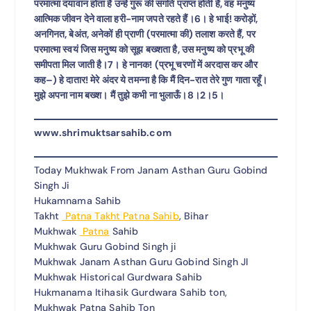
परमात्मा दयावान होता है उन्हें गुरू की संगति प्राप्त होती है, वह मनुष्य
आत्मिक जीवन देने वाला हरी-नाम जपते रहते हैं।6। हे भाई! करोड़ों,
अनगिनत, बेअंत, अनेकों ही प्राणी (परमात्मा की) तलाश करते हैं, पर
परमात्मा स्वयं जिस मनुष्य को सूझ बख्शता है, उस मनुष्य को प्रभू की
समीपता मिल जाती है।7। हे नानक! (प्रभू चरणों में अरदास कर और
कह–) हे दातार! मेरे अंदर ये तमन्ना है कि मैं दिन-रात तेरे गुण गाता रहूँ।
मुझे अपना नाम बख्श। मैं तुझे कभी ना भुलाऊँ।8।2।5।
www.shrimuktsarsahib.com
Today Mukhwak From Janam Asthan Guru Gobind
Singh Ji
Hukamnama Sahib
Takht
Patna
Takht Patna Sahib
, Bihar
Mukhwak
Patna
Sahib
Mukhwak Guru Gobind Singh ji
Mukhwak Janam Asthan Guru Gobind Singh JI
Mukhwak Historical Gurdwara Sahib
Hukmanama Itihasik Gurdwara Sahib ton,
Mukhwak Patna Sahib Ton