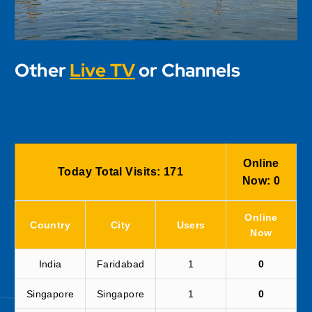
Other
Live TV
or Channels
Online
Today Total Visits:
171
Now:
0
Online
Country
City
Users
Now
India
Faridabad
1
0
Singapore
Singapore
1
0