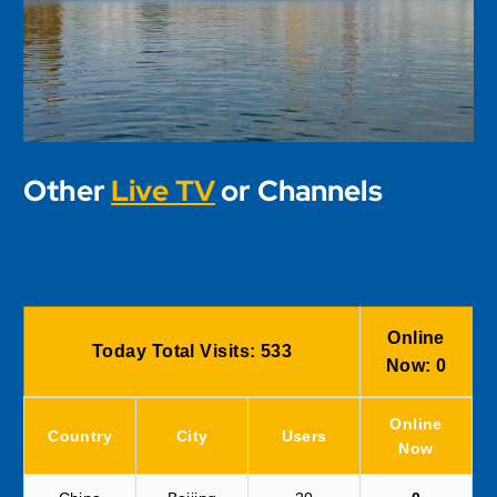
Other
Live TV
or Channels
Online
Today Total Visits:
533
Now:
0
Online
Country
City
Users
Now