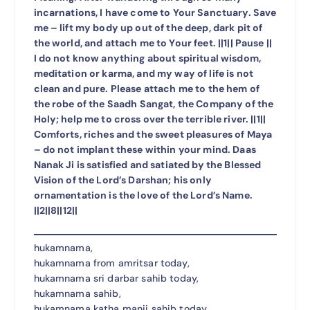
incarnations, I have come to Your Sanctuary. Save
me – lift my body up out of the deep, dark pit of
the world, and attach me to Your feet. ||1|| Pause ||
I do not know anything about spiritual wisdom,
meditation or karma, and my way of life is not
clean and pure. Please attach me to the hem of
the robe of the Saadh Sangat, the Company of the
Holy; help me to cross over the terrible river. ||1||
Comforts, riches and the sweet pleasures of Maya
– do not implant these within your mind. Daas
Nanak Ji is satisfied and satiated by the Blessed
Vision of the Lord’s Darshan; his only
ornamentation is the love of the Lord’s Name.
||2||8||12||
hukamnama,
hukamnama from amritsar today,
hukamnama sri darbar sahib today,
hukamnama sahib,
hukamnama katha manji sahib today,