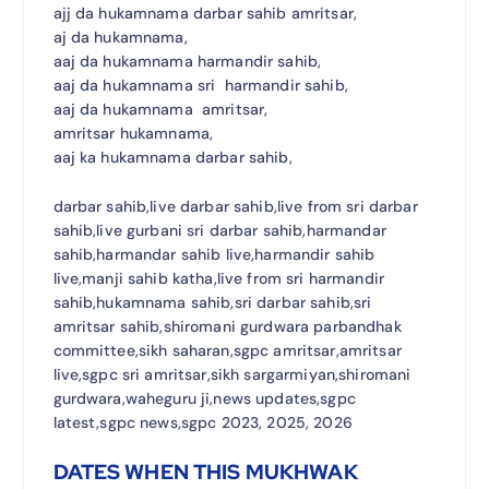
ajj da hukamnama darbar sahib amritsar,
aj da hukamnama,
aaj da hukamnama harmandir sahib,
aaj da hukamnama sri harmandir sahib,
aaj da hukamnama amritsar,
amritsar hukamnama,
aaj ka hukamnama darbar sahib,
darbar sahib,live darbar sahib,live from sri darbar
sahib,live gurbani sri darbar sahib,harmandar
sahib,harmandar sahib live,harmandir sahib
live,manji sahib katha,live from sri harmandir
sahib,hukamnama sahib,sri darbar sahib,sri
amritsar sahib,shiromani gurdwara parbandhak
committee,sikh saharan,sgpc amritsar,amritsar
live,sgpc sri amritsar,sikh sargarmiyan,shiromani
gurdwara,waheguru ji,news updates,sgpc
latest,sgpc news,sgpc 2023, 2025, 2026
DATES WHEN THIS MUKHWAK