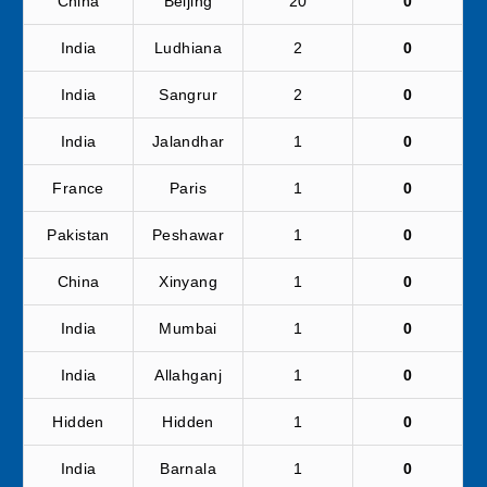
China
Beijing
20
0
India
Ludhiana
2
0
India
Sangrur
2
0
India
Jalandhar
1
0
France
Paris
1
0
Pakistan
Peshawar
1
0
China
Xinyang
1
0
India
Mumbai
1
0
India
Allahganj
1
0
Hidden
Hidden
1
0
India
Barnala
1
0