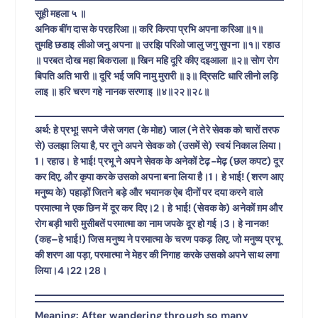
सूही महला ५ ॥
अनिक बींग दास के परहरिआ ॥ करि किरपा प्रभि अपना करिआ ॥१॥
तुमहि छडाइ लीओ जनु अपना ॥ उरझि परिओ जालु जगु सुपना ॥१॥ रहाउ
॥ परबत दोख महा बिकराला ॥ खिन महि दूरि कीए दइआला ॥२॥ सोग रोग
बिपति अति भारी ॥ दूरि भई जपि नामु मुरारी ॥३॥ द्रिसटि धारि लीनो लड़ि
लाइ ॥ हरि चरण गहे नानक सरणाइ ॥४॥२२॥२८॥
अर्थ: हे प्रभू! सपने जैसे जगत (के मोह) जाल (ने तेरे सेवक को चारों तरफ
से) उलझा लिया है, पर तूने अपने सेवक को (उसमें से) स्वयं निकाल लिया।
1। रहाउ। हे भाई! प्रभू ने अपने सेवक के अनेकों टेढ़-मेढ़ (छल कपट) दूर
कर दिए, और कृपा करके उसको अपना बना लिया है।1। हे भाई! (शरण आए
मनुष्य के) पहाड़ों जितने बड़े और भयानक ऐब दीनों पर दया करने वाले
परमात्मा ने एक छिन में दूर कर दिए।2। हे भाई! (सेवक के) अनेकों ग़म और
रोग बड़ी भारी मुसीबतें परमात्मा का नाम जपके दूर हो गई।3। हे नानक!
(कह–हे भाई!) जिस मनुष्य ने परमात्मा के चरण पकड़ लिए, जो मनुष्य प्रभू
की शरण आ पड़ा, परमात्मा ने मेहर की निगाह करके उसको अपने साथ लगा
लिया।4।22।28।
Meaning: After wandering through so many