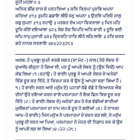
ਸੂਹੀ ਮਹਲਾ ੫ ॥
ਅਨਿਕ ਬੀਂਗ ਦਾਸ ਕੇ ਪਰਹਰਿਆ ॥ ਕਰਿ ਕਿਰਪਾ ਪ੍ਰਭਿ ਅਪਨਾ
ਕਰਿਆ ॥੧॥ ਤੁਮਹਿ ਛਡਾਇ ਲੀਓ ਜਨੁ ਅਪਨਾ ॥ ਉਰਝਿ ਪਰਿਓ ਜਾਲੁ
ਜਗੁ ਸੁਪਨਾ ॥੧॥ ਰਹਾਉ ॥ ਪਰਬਤ ਦੋਖ ਮਹਾ ਬਿਕਰਾਲਾ ॥ ਖਿਨ ਮਹਿ
ਦੂਰਿ ਕੀਏ ਦਇਆਲਾ ॥੨॥ ਸੋਗ ਰੋਗ ਬਿਪਤਿ ਅਤਿ ਭਾਰੀ ॥ ਦੂਰਿ ਭਈ
ਜਪਿ ਨਾਮੁ ਮੁਰਾਰੀ ॥੩॥ ਦ੍ਰਿਸਟਿ ਧਾਰਿ ਲੀਨੋ ਲੜਿ ਲਾਇ ॥ ਹਰਿ ਚਰਣ
ਗਹੇ ਨਾਨਕ ਸਰਣਾਇ ॥੪॥੨੨॥੨੮॥
ਅਰਥ: ਹੇ ਪ੍ਰਭੂ! ਸੁਪਨੇ ਵਰਗੇ ਜਗਤ (ਦਾ ਮੋਹ-) ਜਾਲ (ਤੇਰੇ ਸੇਵਕ ਦੇ
ਦੁਆਲੇ) ਚੀੜ੍ਹਾ ਹੋ ਗਿਆ ਸੀ, ਪਰ ਤੂੰ ਆਪਣੇ ਸੇਵਕ ਨੂੰ (ਉਸ ਵਿਚੋਂ) ਆਪ
ਕੱਢ ਲਿਆ।੧।ਰਹਾਉ। ਹੇ ਭਾਈ! ਪ੍ਰਭੂ ਨੇ ਆਪਣੇ ਸੇਵਕ ਦੇ ਅਨੇਕਾਂ
ਵਿੰਗ ਦੂਰ ਕਰ ਦਿੱਤੇ, ਤੇ ਕਿਰਪਾ ਕਰ ਕੇ ਉਸ ਨੂੰ ਆਪਣਾ ਬਣਾ ਲਿਆ ਹੈ।
੧। ਹੇ ਭਾਈ! ਸਰਨ ਆਏ ਮਨੁੱਖ ਦੇ) ਪਹਾੜਾਂ ਜੇਡੇ ਵੱਡੇ ਤੇ ਭਿਆਨਕ ਐਬ
ਦੀਨਾਂ ਉਤੇ ਦਇਆ ਕਰਨ ਵਾਲੇ ਪਰਮਾਤਮਾ ਨੇ ਇਕ ਛਿਨ ਵਿਚ ਦੂਰ ਕਰ
ਦਿੱਤੇ।੨। ਹੇ ਭਾਈ! ਸੇਵਕ ਦੇ) ਅਨੇਕਾਂ ਗ਼ਮ ਤੇ ਰੋਗ ਵੱਡੀਆਂ ਭਾਰੀਆਂ
ਮੁਸੀਬਤਾਂ ਪਰਮਾਤਮਾ ਦਾ ਨਾਮ ਜਪ ਕੇ ਦੂਰ ਹੋ ਗਈਆਂ।੩। ਹੇ ਨਾਨਕ!
ਆਖ-ਹੇ ਭਾਈ!) ਜਿਸ ਮਨੁੱਖ ਨੇ ਪਰਮਾਤਮਾ ਦੇ ਚਰਨ ਫੜ ਲਏ, ਜੋ ਮਨੁੱਖ
ਪ੍ਰਭੂ ਦੀ ਸਰਨ ਆ ਪਿਆ, ਪਰਮਾਤਮਾ ਨੇ ਮੇਹਰ ਦੀ ਨਿਗਾਹ ਕਰ ਕੇ ਉਸ
ਨੂੰ ਆਪਣੇ ਲੜ ਲਾ ਲਿਆ।੪।੨੨।੨੮।