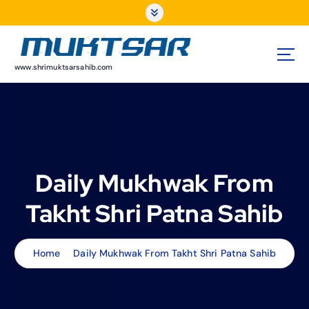
S
k
i
p
t
www.shrimuktsarsahib.com
o
c
o
n
t
e
Daily Mukhwak From
n
t
Takht Shri Patna Sahib
Home
Daily Mukhwak From Takht Shri Patna Sahib