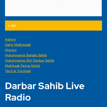
24
25
26
27
28
29
30
31
« Jul
Admin
Daily Mukhwaak
History
Hukamnama Bangla Sahib
Hukamnama Shri Darbar Sahib
Mukhwak Patna Sahib
Tech & Tutorials
Darbar Sahib Live
Radio