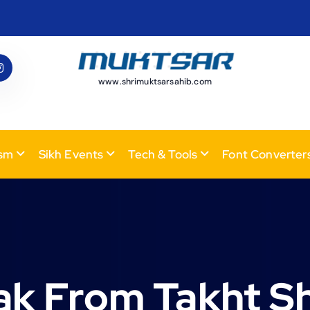
www.shrimuktsarsahib.com
ism
Sikh Events
Tech & Tools
Font Converter
k From Takht Sh