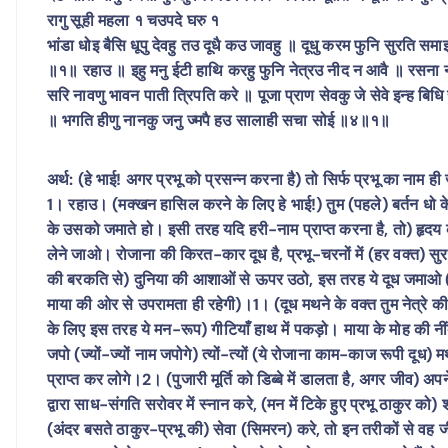
रागु सूही महला १ चउपदे घरु १
भांडा धोइ बैसि धूपु देवहु तउ दूधै कउ जावहु ॥ दूधु करम फुनि सुरति
॥१॥ रहाउ ॥ इहु मनु ईटी हाथि करहु फुनि नेत्रउ नीद न आवै ॥ रसना न
सरि नावणु भावन पाती त्रिपति करे ॥ पूजा प्राण सेवकु जे सेवे इन्ह ब
॥ भगति हीणु नानकु जनु ज्मपै हउ सालाही सचा सोई ॥४॥१॥
अर्थ: (हे भाई! अगर प्रभू को प्रसन्न करना है) तो सिर्फ प्रभू का नाम ही 
1। रहाउ। (मक्खन हासिल करने के लिए हे भाई!) तुम (पहले) बर्तन धो के 
के उसको जमाते हो। इसी तरह यदि हरी-नाम प्राप्त करना है, तो) हृदय
लेने जाओ। रोजाना की किरत-कार दूध है, प्रभू-चरनों में (हर वक्त) सुर
की बरकति से) दुनिया की आशाओं से ऊपर उठो, इस तरह ये दूध जमाओ (भ
माया की ओर से उपरामता ही रहेगी)।1। (दूध मथने के वक्त तुम नेत्रे क
के लिए इस तरह ये मन-रूप) गीटियाँ हाथ में पकड़ो। माया के मोह की नीं
जपो (ज्यों-ज्यों नाम जपोगे) त्यों-त्यों (ये रोजाना काम-काज रूपी दू
प्राप्त कर लोगे।2। (पुजारी मूर्ति को डिब्बे में डालता है, अगर जीव) अ
द्वारा साध-संगति सरोवर में स्नान करे, (मन में टिके हुए प्रभू ठाकुर को) 
(अंदर बसते ठाकुर-प्रभू की) सेवा (सिमरन) करे, तो इन तरीकों से वह 