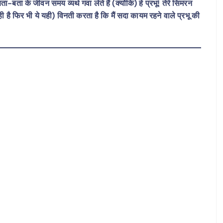
बता-बता के जीवन समय व्यर्थ गवा लेते हैं (क्योंकि) हे प्रभू! तेरे सिमरन
ी है फिर भी ये यही) विनती करता है कि मैं सदा कायम रहने वाले प्रभू की