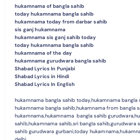
hukamnama of bangla sahib
today hukamnama bangla sahib
hukamnama today from darbar sahib
sis ganj hukamnama
hukamnama sis ganj sahib today
today hukamnama bangla sahib
hukamnama of the day
hukamnama gurudwara bangla sahib
Shabad Lyrics In Punjabi
Shabad Lyrics in Hindi
Shabad Lyrics In English
hukamnama bangla sahib today,hukamnama bangla sa
hukamnama bangla sahib,hukamnama from bangla sa
hukamnama,hukamnama bangla sahib gurudwara,huk
sahib,hukamnama sahib,sri bangla sahib,gurudwara sr
sahib gurudwara gurbani,today hukamnama,hukam
delhi