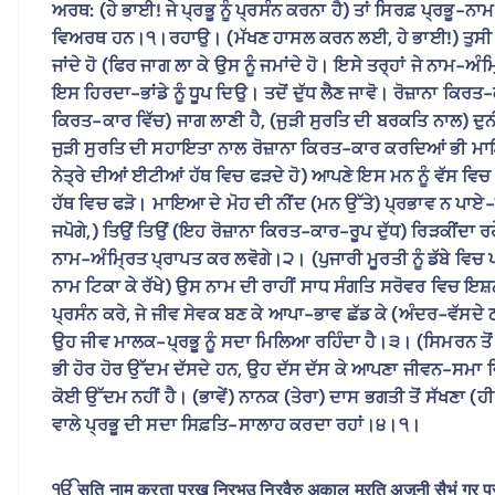
ਅਰਥ: (ਹੇ ਭਾਈ! ਜੇ ਪ੍ਰਭੂ ਨੂੰ ਪ੍ਰਸੰਨ ਕਰਨਾ ਹੈ) ਤਾਂ ਸਿਰਫ਼ ਪ੍ਰਭੂ-ਨਾ
ਵਿਅਰਥ ਹਨ।੧।ਰਹਾਉ। (ਮੱਖਣ ਹਾਸਲ ਕਰਨ ਲਈ, ਹੇ ਭਾਈ!) ਤੁਸੀ (ਪਹਿਲਾਂ) 
ਜਾਂਦੇ ਹੋ (ਫਿਰ ਜਾਗ ਲਾ ਕੇ ਉਸ ਨੂੰ ਜਮਾਂਦੇ ਹੋ। ਇਸੇ ਤਰ੍ਹਾਂ ਜੇ ਨਾਮ-ਅੰ
ਇਸ ਹਿਰਦਾ-ਭਾਂਡੇ ਨੂੰ ਧੂਪ ਦਿਉ। ਤਦੋਂ ਦੁੱਧ ਲੈਣ ਜਾਵੋ। ਰੋਜ਼ਾਨਾ ਕਿਰਤ-ਕ
ਕਿਰਤ-ਕਾਰ ਵਿੱਚ) ਜਾਗ ਲਾਣੀ ਹੈ, (ਜੁੜੀ ਸੁਰਤਿ ਦੀ ਬਰਕਤਿ ਨਾਲ) ਦੁਨੀ
ਜੁੜੀ ਸੁਰਤਿ ਦੀ ਸਹਾਇਤਾ ਨਾਲ ਰੋਜ਼ਾਨਾ ਕਿਰਤ-ਕਾਰ ਕਰਦਿਆਂ ਭੀ ਮਾਇ
ਨੇਤ੍ਰੇ ਦੀਆਂ ਈਟੀਆਂ ਹੱਥ ਵਿਚ ਫੜਦੇ ਹੋ) ਆਪਣੇ ਇਸ ਮਨ ਨੂੰ ਵੱਸ 
ਹੱਥ ਵਿਚ ਫੜੋ। ਮਾਇਆ ਦੇ ਮੋਹ ਦੀ ਨੀਂਦ (ਮਨ ਉੱਤੇ) ਪ੍ਰਭਾਵ ਨ ਪਾਏ-
ਜਪੋਗੇ,) ਤਿਉਂ ਤਿਉਂ (ਇਹ ਰੋਜ਼ਾਨਾ ਕਿਰਤ-ਕਾਰ-ਰੂਪ ਦੁੱਧ) ਰਿੜਕੀਂਦਾ 
ਨਾਮ-ਅੰਮ੍ਰਿਤ ਪ੍ਰਾਪਤ ਕਰ ਲਵੋਗੇ।੨। (ਪੁਜਾਰੀ ਮੂਰਤੀ ਨੂੰ ਡੱਬੇ ਵਿਚ 
ਨਾਮ ਟਿਕਾ ਕੇ ਰੱਖੇ) ਉਸ ਨਾਮ ਦੀ ਰਾਹੀਂ ਸਾਧ ਸੰਗਤਿ ਸਰੋਵਰ ਵਿਚ ਇਸ਼ਨਾ
ਪ੍ਰਸੰਨ ਕਰੇ, ਜੇ ਜੀਵ ਸੇਵਕ ਬਣ ਕੇ ਆਪਾ-ਭਾਵ ਛੱਡ ਕੇ (ਅੰਦਰ-ਵੱਸਦੇ 
ਉਹ ਜੀਵ ਮਾਲਕ-ਪ੍ਰਭੂ ਨੂੰ ਸਦਾ ਮਿਲਿਆ ਰਹਿੰਦਾ ਹੈ।੩। (ਸਿਮਰਨ ਤੋਂ ਬਿਨ
ਭੀ ਹੋਰ ਹੋਰ ਉੱਦਮ ਦੱਸਦੇ ਹਨ, ਉਹ ਦੱਸ ਦੱਸ ਕੇ ਆਪਣਾ ਜੀਵਨ-ਸਮਾ ਵਿ
ਕੋਈ ਉੱਦਮ ਨਹੀਂ ਹੈ। (ਭਾਵੇਂ) ਨਾਨਕ (ਤੇਰਾ) ਦਾਸ ਭਗਤੀ ਤੋਂ ਸੱਖਣਾ (
ਵਾਲੇ ਪ੍ਰਭੂ ਦੀ ਸਦਾ ਸਿਫ਼ਤਿ-ਸਾਲਾਹ ਕਰਦਾ ਰਹਾਂ।੪।੧।
ੴ सति नामु करता पुरखु निरभउ निरवैरु अकाल मूरति अजूनी सैभं गुर प