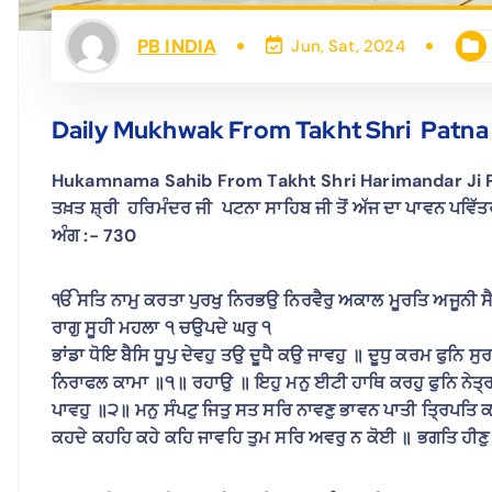
PB INDIA
Jun, Sat, 2024
Daily Mukhwak From Takht Shri Patna 
Hukamnama Sahib From Takht Shri Harimandar Ji Pa
ਤਖ਼ਤ ਸ਼੍ਰੀ ਹਰਿਮੰਦਰ ਜੀ ਪਟਨਾ ਸਾਹਿਬ ਜੀ ਤੋਂ ਅੱਜ ਦਾ ਪਾਵਨ ਪਵਿੱ
ਅੰਗ :- 730
ੴ ਸਤਿ ਨਾਮੁ ਕਰਤਾ ਪੁਰਖੁ ਨਿਰਭਉ ਨਿਰਵੈਰੁ ਅਕਾਲ ਮੂਰਤਿ ਅਜੂਨੀ ਸੈ
ਰਾਗੁ ਸੂਹੀ ਮਹਲਾ ੧ ਚਉਪਦੇ ਘਰੁ ੧
ਭਾਂਡਾ ਧੋਇ ਬੈਸਿ ਧੂਪੁ ਦੇਵਹੁ ਤਉ ਦੂਧੈ ਕਉ ਜਾਵਹੁ ॥ ਦੂਧੁ ਕਰਮ ਫੁਨ
ਨਿਰਾਫਲ ਕਾਮਾ ॥੧॥ ਰਹਾਉ ॥ ਇਹੁ ਮਨੁ ਈਟੀ ਹਾਥਿ ਕਰਹੁ ਫੁਨਿ ਨੇਤ੍
ਪਾਵਹੁ ॥੨॥ ਮਨੁ ਸੰਪਟੁ ਜਿਤੁ ਸਤ ਸਰਿ ਨਾਵਣੁ ਭਾਵਨ ਪਾਤੀ ਤ੍ਰਿਪਤਿ ਕਰੇ 
ਕਹਦੇ ਕਹਹਿ ਕਹੇ ਕਹਿ ਜਾਵਹਿ ਤੁਮ ਸਰਿ ਅਵਰੁ ਨ ਕੋਈ ॥ ਭਗਤਿ ਹੀਣੁ