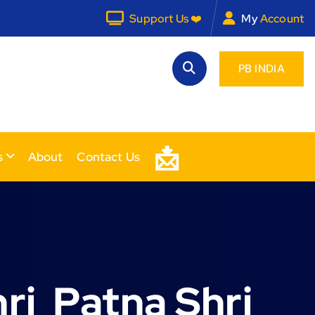
Support Us ❤️
My
Account
PB INDIA
📩
s
About
Contact Us
ri Patna Shri