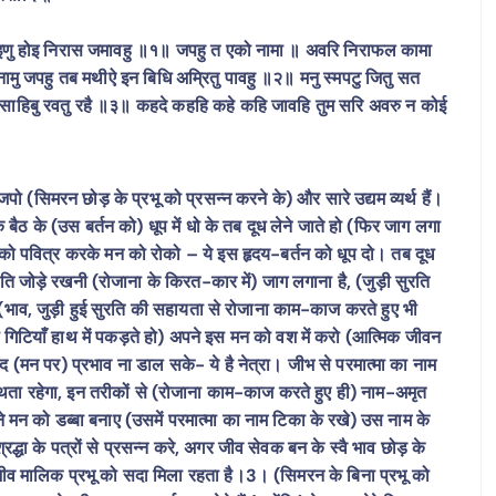
 समाइणु होइ निरास जमावहु ॥१॥ जपहु त एको नामा ॥ अवरि निराफल कामा
ामु जपहु तब मथीऐ इन बिधि अम्रितु पावहु ॥२॥ मनु स्मपटु जितु सत
िधि साहिबु रवतु रहै ॥३॥ कहदे कहहि कहे कहि जावहि तुम सरि अवरु न कोई
जपो (सिमरन छोड़ के प्रभू को प्रसन्न करने के) और सारे उद्यम व्यर्थ हैं।
बैठ के (उस बर्तन को) धूप में धो के तब दूध लेने जाते हो (फिर जाग लगा
 को पवित्र करके मन को रोको – ये इस हृदय-बर्तन को धूप दो। तब दूध
ति जोड़े रखनी (रोजाना के किरत-कार में) जाग लगाना है, (जुड़ी सुरति
ाव, जुड़ी हुई सुरति की सहायता से रोजाना काम-काज करते हुए भी
ी गिटियाँ हाथ में पकड़ते हो) अपने इस मन को वश में करो (आत्मिक जीवन
द (मन पर) प्रभाव ना डाल सके- ये है नेत्रा। जीभ से परमात्मा का नाम
ध) मथता रहेगा, इन तरीकों से (रोजाना काम-काज करते हुए ही) नाम-अमृत
पने मन को डब्बा बनाए (उसमें परमात्मा का नाम टिका के रखे) उस नाम के
श्रद्धा के पत्रों से प्रसन्न करे, अगर जीव सेवक बन के स्वै भाव छोड़ के
जीव मालिक प्रभू को सदा मिला रहता है।3। (सिमरन के बिना प्रभू को