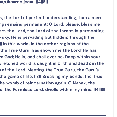
(n)kaaree jeeau ||4||8||
fts, the Lord of perfect understanding; I am a mere
ing remains permanent; O Lord, please, bless me
rt, the Lord, the Lord of the forest, is permeating
he sky, He is pervading but hidden; through the
| In this world, in the nether regions of the
, the True Guru, has shown me the Lord; He has
 God; He is, and shall ever be. Deep within your
 wretched world is caught in birth and death; in the
ip of the Lord. Meeting the True Guru, the Guru’s
he game of life. ||3|| Breaking my bonds, the True
 the womb of reincarnation again. O Nanak, the
d, the Formless Lord, dwells within my mind. ||4||8||