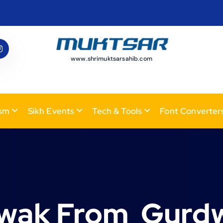
www.shrimuktsarsahib.com
ism
Sikh Events
Tech & Tools
Font Converter
hwak From Gurdw