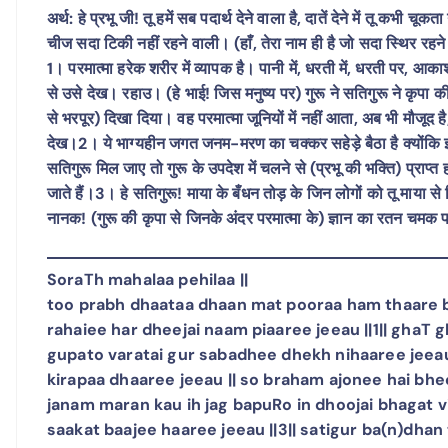
अर्थ: हे प्रभू जी! तू हमें सब पदार्थ देने वाला है, दातें देने में तू कभी चू
चीज सदा टिकी नहीं रहने वाली। (हाँ, तेरा नाम ही है जो सदा स्थिर रहने व
1। परमात्मा हरेक शरीर में व्यापक है। पानी में, धरती में, धरती पर, आका
से उसे देख। रहाउ। (हे भाई! जिस मनुष्य पर) गुरू ने सतिगुरू ने कृप
से भरपूर) दिखा दिया। वह परमात्मा जूनियों में नहीं आता, अब भी मौजूद है
देख।2। ये भाग्यहीन जगत जनम-मरण का चक्कर सहेड़े बैठा है क्योंकि इस
सतिगुरू मिल जाए तो गुरू के उपदेश में चलने से (प्रभू की भक्ति) प्राप्
जाते हैं।3। हे सतिगुरू! माया के बँधन तोड़ के जिन लोगों को तू माया से 
नानक! (गुरू की कृपा से जिनके अंदर परमात्मा के) ज्ञान का रतन चमक 
SoraTh mahalaa pehilaa ||
too prabh dhaataa dhaan mat pooraa ham thaare bh
rahaiee har dheejai naam piaaree jeeau ||1|| ghaT g
gupato varatai gur sabadhee dhekh nihaaree jeeau |
kirapaa dhaaree jeeau || so braham ajonee hai bh
janam maran kau ih jag bapuRo in dhoojai bhagat vi
saakat baajee haaree jeeau ||3|| satigur ba(n)dhan