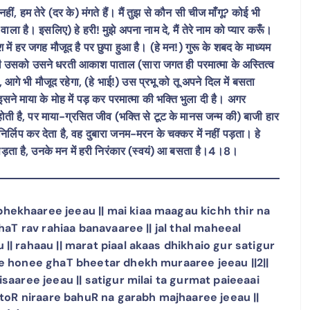
कता नहीं, हम तेरे (दर के) मंगते हैं। मैं तुझ से कौन सी चीज माँगू? कोई भी
ाला है। इसलिए) हे हरी! मुझे अपना नाम दे, मैं तेरे नाम को प्यार करूँ।
श में हर जगह मौजूद है पर छुपा हुआ है। (हे मन!) गुरू के शबद के माध्यम
ा की उसको उसने धरती आकाश पाताल (सारा जगत ही परमात्मा के अस्तित्व
, आगे भी मौजूद रहेगा, (हे भाई!) उस प्रभू को तू अपने दिल में बसता
ने माया के मोह में पड़ कर परमात्मा की भक्ति भुला दी है। अगर
त होती है, पर माया-ग्रसित जीव (भक्ति से टूट के मानस जन्म की) बाजी हार
निर्लिप कर देता है, वह दुबारा जनम-मरन के चक्कर में नहीं पड़ता। हे
पड़ता है, उनके मन में हरी निरंकार (स्वयं) आ बसता है।4।8।
ekhaaree jeeau || mai kiaa maagau kichh thir na
haT rav rahiaa banavaaree || jal thal maheeal
| rahaau || marat piaal akaas dhikhaio gur satigur
ee honee ghaT bheetar dhekh muraaree jeeau ||2||
saaree jeeau || satigur milai ta gurmat paieeaai
 toR niraare bahuR na garabh majhaaree jeeau ||