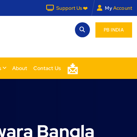
Support Us ❤️
My
Account
PB INDIA
📩
s
About
Contact Us
ara Bangla