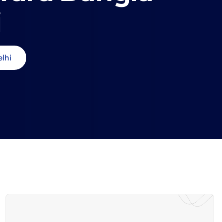
i
lhi