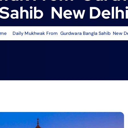
Sahib New Delh
ome
Daily Mukhwak From Gurdwara Bangla Sahib New De