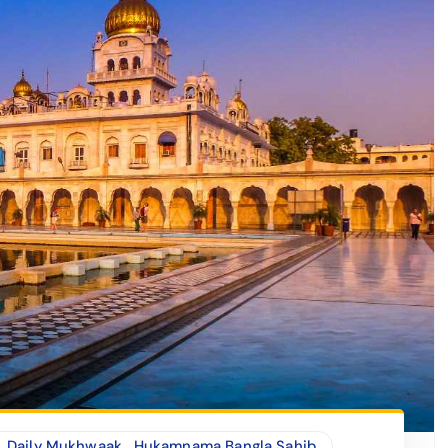
Daily Mukhwaak
,
Hukamnama Bangla Sahib