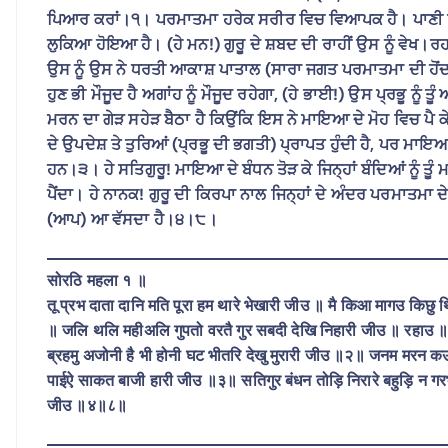
ਪਿਆਰ ਕਰਾਂ।੧। ਪਰਮਾਤਮਾ ਹਰੇਕ ਸਰੀਰ ਵਿਚ ਵਿਆਪਕ ਹੈ। ਪਾਣੀ ਵਿ
ਲੁਕਿਆ ਹੋਇਆ ਹੈ। (ਹੇ ਮਨ!) ਗੁਰੂ ਦੇ ਸ਼ਬਦ ਦੀ ਰਾਹੀਂ ਉਸ ਨੂੰ ਵੇਖ।ਰਹਾ
ਉਸ ਨੂੰ ਉਸ ਨੇ ਧਰਤੀ ਆਕਾਸ਼ ਪਾਤਾਲ (ਸਾਰਾ ਜਗਤ ਪਰਮਾਤਮਾ ਦੀ ਹੋਂਦ
ਹੁਣ ਭੀ ਮੌਜੂਦ ਹੈ ਅਗਾਂਹ ਨੂੰ ਮੌਜੂਦ ਰਹੇਗਾ, (ਹੇ ਭਾਈ!) ਉਸ ਪ੍ਰਭੂ 
ਮਰਨ ਦਾ ਗੇੜ ਸਹੇੜ ਬੈਠਾ ਹੈ ਕਿਉਂਕਿ ਇਸ ਨੇ ਮਾਇਆ ਦੇ ਮੋਹ ਵਿਚ ਪੈ ਕੇ
ਦੇ ਉਪਦੇਸ਼ ਤੇ ਤੁਰਿਆਂ (ਪ੍ਰਭੂ ਦੀ ਭਗਤੀ) ਪ੍ਰਾਪਤ ਹੁੰਦੀ ਹੈ, ਪਰ ਮਾਇਆ-ਵ
ਹਨ।੩। ਹੇ ਸਤਿਗੁਰੂ! ਮਾਇਆ ਦੇ ਬੰਧਨ ਤੋੜ ਕੇ ਜਿਨ੍ਹਾਂ ਬੰਦਿਆਂ ਨੂੰ ਤੂੰ
ਪੈਂਦਾ। ਹੇ ਨਾਨਕ! ਗੁਰੂ ਦੀ ਕਿਰਪਾ ਨਾਲ ਜਿਨ੍ਹਾਂ ਦੇ ਅੰਦਰ ਪਰਮਾਤਮਾ 
(ਆਪ) ਆ ਵੱਸਦਾ ਹੈ।੪।੮।
सोरठि महला १ ॥
तू प्रभ दाता दानि मति पूरा हम थारे भेखारी जीउ ॥ मै किआ मागउ किछ
॥ जलि थलि महीअलि गुपतो वरतै गुर सबदी देखि निहारी जीउ ॥ रहाउ 
ब्रहमु अजोनी है भी होनी घट भीतरि देखु मुरारी जीउ ॥२॥ जनम मरन कउ इ
पाईऐ साकत बाजी हारी जीउ ॥३॥ सतिगुर बंधन तोड़ि निरारे बहुड़ि 
जीउ ॥४॥८॥