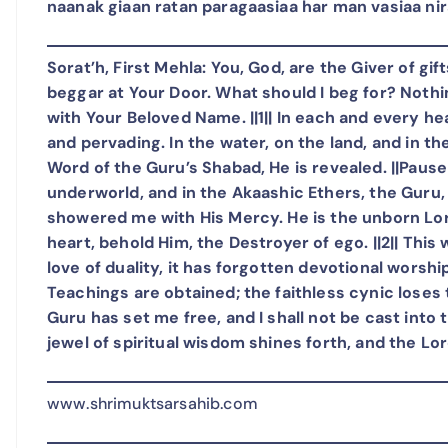
naanak giaan ratan paragaasiaa har man vasiaa nira
Sorat’h, First Mehla: You, God, are the Giver of gi
beggar at Your Door. What should I beg for? Noth
with Your Beloved Name. ||1|| In each and every hea
and pervading. In the water, on the land, and in t
Word of the Guru’s Shabad, He is revealed. ||Pause|
underworld, and in the Akaashic Ethers, the Guru
showered me with His Mercy. He is the unborn Lord
heart, behold Him, the Destroyer of ego. ||2|| This
love of duality, it has forgotten devotional worsh
Teachings are obtained; the faithless cynic loses t
Guru has set me free, and I shall not be cast into
jewel of spiritual wisdom shines forth, and the Lor
www.shrimuktsarsahib.com