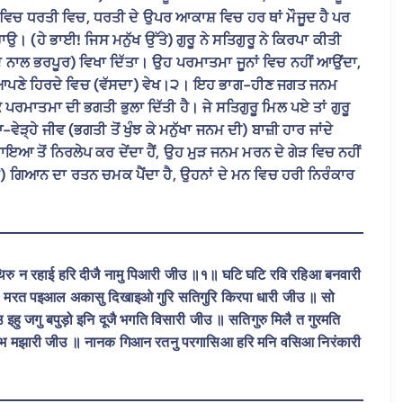
ਚ ਧਰਤੀ ਵਿਚ, ਧਰਤੀ ਦੇ ਉਪਰ ਆਕਾਸ਼ ਵਿਚ ਹਰ ਥਾਂ ਮੌਜੂਦ ਹੈ ਪਰ
ਉ। (ਹੇ ਭਾਈ! ਜਿਸ ਮਨੁੱਖ ਉੱਤੇ) ਗੁਰੂ ਨੇ ਸਤਿਗੁਰੂ ਨੇ ਕਿਰਪਾ ਕੀਤੀ
 ਨਾਲ ਭਰਪੂਰ) ਵਿਖਾ ਦਿੱਤਾ। ਉਹ ਪਰਮਾਤਮਾ ਜੂਨਾਂ ਵਿਚ ਨਹੀਂ ਆਉਂਦਾ,
ਨੂੰ ਤੂੰ ਆਪਣੇ ਹਿਰਦੇ ਵਿਚ (ਵੱਸਦਾ) ਵੇਖ।੨। ਇਹ ਭਾਗ-ਹੀਣ ਜਗਤ ਜਨਮ
 ਪਰਮਾਤਮਾ ਦੀ ਭਗਤੀ ਭੁਲਾ ਦਿੱਤੀ ਹੈ। ਜੇ ਸਤਿਗੁਰੂ ਮਿਲ ਪਏ ਤਾਂ ਗੁਰੂ
ੇੜ੍ਹੇ ਜੀਵ (ਭਗਤੀ ਤੋਂ ਖੁੰਝ ਕੇ ਮਨੁੱਖਾ ਜਨਮ ਦੀ) ਬਾਜ਼ੀ ਹਾਰ ਜਾਂਦੇ
 ਮਾਇਆ ਤੋਂ ਨਿਰਲੇਪ ਕਰ ਦੇਂਦਾ ਹੈਂ, ਉਹ ਮੁੜ ਜਨਮ ਮਰਨ ਦੇ ਗੇੜ ਵਿਚ ਨਹੀਂ
ਦੇ) ਗਿਆਨ ਦਾ ਰਤਨ ਚਮਕ ਪੈਂਦਾ ਹੈ, ਉਹਨਾਂ ਦੇ ਮਨ ਵਿਚ ਹਰੀ ਨਿਰੰਕਾਰ
ु थिरु न रहाई हरि दीजै नामु पिआरी जीउ ॥१॥ घटि घटि रवि रहिआ बनवारी
॥ मरत पइआल अकासु दिखाइओ गुरि सतिगुरि किरपा धारी जीउ ॥ सो
हु जगु बपुड़ो इनि दूजै भगति विसारी जीउ ॥ सतिगुरु मिलै त गुरमति
न गरभ मझारी जीउ ॥ नानक गिआन रतनु परगासिआ हरि मनि वसिआ निरंकारी