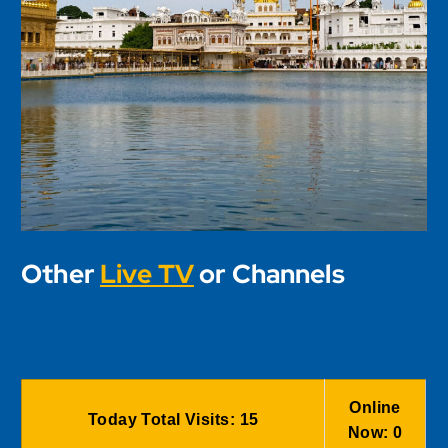
Other
Live TV
or Channels
Online
Today Total Visits:
15
Now:
0