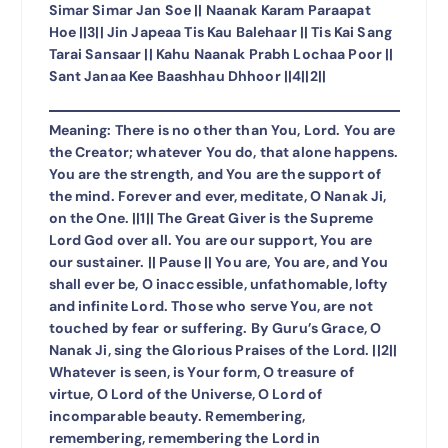
Simar Simar Jan Soe || Naanak Karam Paraapat
Hoe ||3|| Jin Japeaa Tis Kau Balehaar || Tis Kai Sang
Tarai Sansaar || Kahu Naanak Prabh Lochaa Poor ||
Sant Janaa Kee Baashhau Dhhoor ||4||2||
Meaning: There is no other than You, Lord. You are
the Creator; whatever You do, that alone happens.
You are the strength, and You are the support of
the mind. Forever and ever, meditate, O Nanak Ji,
on the One. ||1|| The Great Giver is the Supreme
Lord God over all. You are our support, You are
our sustainer. || Pause || You are, You are, and You
shall ever be, O inaccessible, unfathomable, lofty
and infinite Lord. Those who serve You, are not
touched by fear or suffering. By Guru’s Grace, O
Nanak Ji, sing the Glorious Praises of the Lord. ||2||
Whatever is seen, is Your form, O treasure of
virtue, O Lord of the Universe, O Lord of
incomparable beauty. Remembering,
remembering, remembering the Lord in