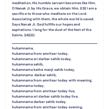
meditation, His humble servant becomes like Him.
O Nanak Ji, by His Grace, we obtain Him. ||3|| I am a
sacrifice to those who meditate on the Lord.
Associating with them, the whole world is saved.
Says Nanak Ji, God fulfills our hopes and
aspirations. I long for the dust of the feet of the
Saints. ||4||2||
hukamnama,
hukamnama from amritsar today,
hukamnama sri darbar sahib today,
hukamnama sahib,
hukamnama katha manji sahib today,
hukamnama darbar sahib,
hukamnama from amritsar today with meaning,
hukamnama today,
hukamnama from amritsar today live,
hukamnama sri darbar sahib today live,
hukamnama darbar sahib today,
hukamnama from amritsar today evening,