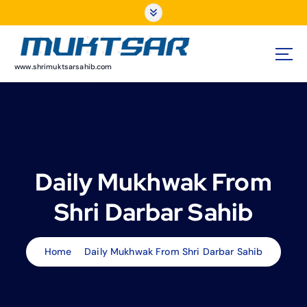
S
k
i
p
t
www.shrimuktsarsahib.com
o
c
o
n
t
e
Daily Mukhwak From
n
t
Shri Darbar Sahib
Home
Daily Mukhwak From Shri Darbar Sahib