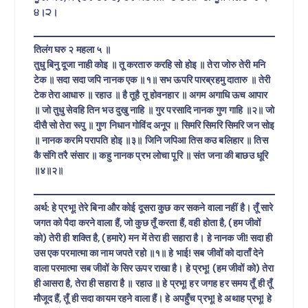
੪।੨।
तिलंग घरु २ महला ५ ॥
तुधु बिनु दूजा नाही कोइ ॥ तू करतारु करहि सो होइ ॥ तेरा जोरु तेरी मनि
टेक ॥ सदा सदा जपि नानक एक ॥१॥ सभ ऊपरि पारब्रहमु दातारु ॥ तेरी
टेक तेरा आधारु ॥ रहाउ ॥ है तूहै तू होवनहार ॥ अगम अगाधि ऊच आपार
॥ जो तुधु सेवहि तिन भउ दुखु नाहि ॥ गुर परसादि नानक गुण गाहि ॥२॥ जो
दीसै सो तेरा रूपु ॥ गुण निधान गोविंद अनूप ॥ सिमरि सिमरि सिमरि जन सोइ
॥ नानक करमि परापति होइ ॥३॥ जिनि जपिआ तिस कउ बलिहार ॥ तिस
कै संगि तरै संसार ॥ कहु नानक प्रभ लोचा पूरि ॥ संत जना की बाछउ धूरि
॥४॥२॥
अर्थ: हे प्रभू! तेरे बिना और कोई दूसरा कुछ कर सकने वाला नहीं है। तूँ सारे
जगत को पैदा करने वाला हैं, जो कुछ तूँ करता हैं, वही होता है, (हम जीवों
को) तेरी ही शक्ति है, (हमारे) मन में तेरा ही सहारा है। हे नानक जी! सदा ही
उस एक परमात्मा का नाम जपते रहो ॥१॥ हे भाई! सब जीवों को दाताँ देने
वाला परमात्मा सब जीवों के सिर ऊपर राखा है। हे प्रभू! (हम जीवों को) तेरा
ही आसरा है, तेरा ही सहारा है ॥ रहाउ ॥ हे प्रभू! हर जगह हर समय तूँ ही तूँ
मौजूद हैं, तूँ ही सदा कायम रहने वाला हैं। हे अपहुँच प्रभू! हे अथाह प्रभू! हे