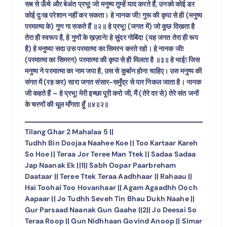
सब से ऊँचे और बेअंत प्रभू! जो मनुष्य तुम्हें याद करते हैं, उनको कोई डर
कोई दुःख परेशान नहीं कर सकता। हे नानक जी! गुरू की कृपा से ही (मनुष्य
परमात्मा के) गुण गा सकते हैं ॥२॥ हे प्रभू! (जगत में) जो कुछ दिखता है
तेरा ही स्वरूप है, हे गुणों के ख़ज़ाने! हे सुंदर गोबिंद! (यह जगत तेरा ही रूप
है) हे मनुष्य! सदा उस परमात्मा का सिमरन करते रहो। हे नानक जी!
(परमात्मा का सिमरन) परमात्मा की कृपा से ही मिलता है ॥३॥ हे भाई! जिस
मनुष्य ने परमात्मा का नाम जपा है, उस से कुर्बान होना चाहिए। उस मनुष्य की
संगत में (रह कर) सारा जगत संसार-समुँद्र से पार निकल जाता है। नानक
जी कहते हैं – हे प्रभू! मेरी इच्छा पूरी करो जी, मैं (तेरे दर से) तेरे संत जनों
के चरणों की धूल माँगता हूँ ॥४॥२॥
Tilang Ghar 2 Mahalaa 5 ||
Tudhh Bin Doojaa Naahee Koe || Too Kartaar Kareh
So Hoe || Teraa Jor Teree Man Ttek || Sadaa Sadaa
Jap Naanak Ek ||1|| Sabh Oopar Paarbreham
Daataar || Teree Ttek Teraa Aadhhaar || Rahaau ||
Hai Toohai Too Hovanhaar || Agam Agaadhh Ooch
Aapaar || Jo Tudhh Seveh Tin Bhau Dukh Naahe ||
Gur Parsaad Naanak Gun Gaahe ||2|| Jo Deesai So
Teraa Roop || Gun Nidhhaan Govind Anoop || Simar