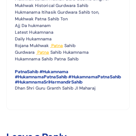
Mukhwak Historical Gurdwara Sahib
Hukmanama Itihasik Gurdwara Sahib ton,
Mukhwak Patna Sahib Ton
Ajj Da hukmanam
Latest Hukamnana
Daily Hukamnama
Rojana Mukhwak
Patna
Sahib
Gurdwara
Patna
Sahib Hukamnama
Hukamnama Sahib Patna Sahib
PatnaSahib #Hukamnama
#HukamnamaPatnaSahib #HukamnamaPatnaSahib
#HukamnamaSriHarmandirSahib
Dhan Shri Guru Granth Sahib JI Maharaj