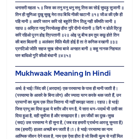
धनासरी महला ५ ॥ जिस का तनु मनु धनु सभु तिस का सोई सुघड़ु सुजानी ॥
तिन ही सुणिआ दुखु सुखु मेरा तउ बिधि नीकी खटानी ॥१॥ जीअ की एकै ही
पहि मानी ॥ अवरि जतन करि रहे बहुतेरे तिन तिलु नही कीमति जानी ॥
रहाउ ॥ अम्रित नामु निरमोलकु हीरा गुरि दीनो मंतानी ॥ डिगै न डोलै द्रिड़ु
करि रहिओ पूरन होइ त्रिपतानी ॥२॥ ओइ जु बीच हम तुम कछु होते तिन
की बात बिलानी ॥ अलंकार मिलि थैली होई है ता ते कनिक वखानी ॥३॥
प्रगटिओ जोति सहज सुख सोभा बाजे अनहत बानी ॥ कहु नानक निहचल
घरु बाधिओ गुरि कीओ बंधानी ॥४॥५॥
Mukhwaak Meaning In Hindi
अर्थ: हे भाई! जिंद की (अरदास) एक परमात्मा के पास ही मानी जाती है।
(परमात्मा के आसरे के बिना लोग) और ज्यादा यत्न करके थक जाते हैं, उन
प्रयत्नों का मूल्य एक तिल जितना भी नहीं समझा जाता। रहाउ। हे भाई!
जिस प्रभू का दिया हुआ ये शरीर और मन है, ये सारा धन-पदार्थ भी उसी का
दिया हुआ है, वही सुचॅजा है और समझदार है। हम जीवों का दुख-सुख
(सदा) उस परमात्मा ने ही सुना है, (जब वह हमारी प्रार्थना आरजू सुनता है)
तब (हमारी) हालत अच्छी बन जाती है।1। हे भाई! परमात्मा का नाम
आत्मिक जीवन देने वाला है, नाम एक ऐसा हीरा है जो किसी मूल्य से नहीं मिल