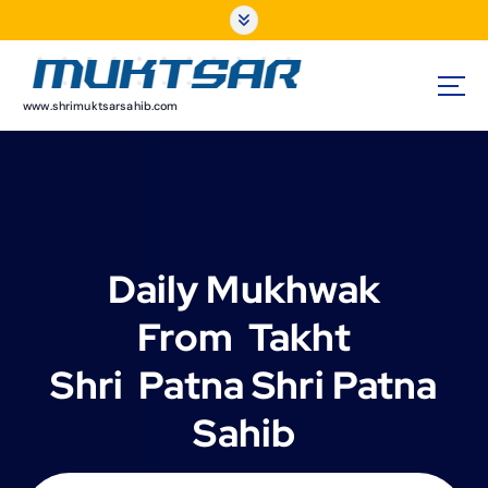
S
k
i
p
t
www.shrimuktsarsahib.com
o
c
o
n
t
e
Daily Mukhwak
n
t
From Takht
Shri Patna Shri Patna
Sahib