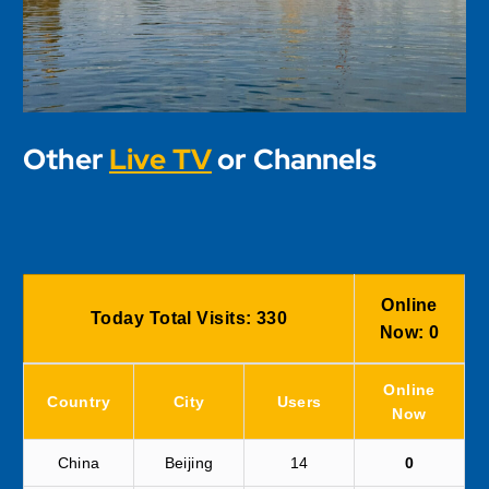
Other
Live TV
or Channels
Online
Today Total Visits:
330
Now:
0
Online
Country
City
Users
Now
China
Beijing
14
0