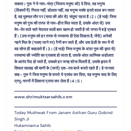
सकता। गुरू ने ये नाम-मंत्र (जिसय मनुष्य को) दे दिया, वह मनुष्य
(विकारों में) गिरता नहीं, डोलता नहीं, वह मनुष्य पक्के इरादे वाला बन जाता
है, वह मुक्मल तौर पर (माया की ओर से) संतुष्ट रहता है।2। (हे भाई! जिस
मनुष्य को गुरू की तरफ से नाम-हीरा मिल जाता है, उसके अंदर से) उस
मेर-तेर वाले सारे भेदभाव वाली बात खत्म हो जाती है जो जगत में बड़े प्रबल
हैं। (उस मनुष्य को हर तरफ से परमात्मा ही ऐसा दिखता है, जैसे) अनेकों
गहने मिल के (गलाए जाने पर) रैणी बन जाते हैं, और उस ढेली के रूप में भी
वह सोना ही कहलाते हैं।3। (हे भाई! जिस मनुष्य के अंदर गुरू की कृपा से)
परमात्मा की ज्योति का प्रकाश हो जाता है, उसके अंदर आत्मिक अडोलता
के आनंद पैदा हो जाते हैं, उसको हर जगह शोभा मिलती है, उसके हृदय में
सिफत सालाह की बाणी के (मानो) एक-रस बाजे बजते रहते हैं। हे नानक!
कह– गुरू ने जिस मनुष्य के वास्ते ये प्रबंध कर दिया, वह मनुष्य सदा के लिए
प्रभू-चरनों में ठिकाना प्राप्त कर लेता है।4।5।
www.shrimuktsarsahib.com
Today Mukhwak From Janam Asthan Guru Gobind
Singh Ji
Hukamnama Sahib