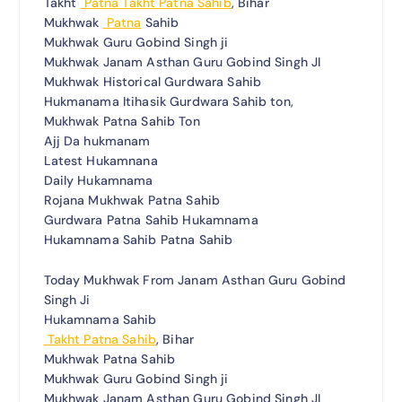
Takht
Patna
Takht Patna Sahib
, Bihar
Mukhwak
Patna
Sahib
Mukhwak Guru Gobind Singh ji
Mukhwak Janam Asthan Guru Gobind Singh JI
Mukhwak Historical Gurdwara Sahib
Hukmanama Itihasik Gurdwara Sahib ton,
Mukhwak Patna Sahib Ton
Ajj Da hukmanam
Latest Hukamnana
Daily Hukamnama
Rojana Mukhwak Patna Sahib
Gurdwara Patna Sahib Hukamnama
Hukamnama Sahib Patna Sahib
Today Mukhwak From Janam Asthan Guru Gobind
Singh Ji
Hukamnama Sahib
Takht Patna Sahib
, Bihar
Mukhwak Patna Sahib
Mukhwak Guru Gobind Singh ji
Mukhwak Janam Asthan Guru Gobind Singh JI