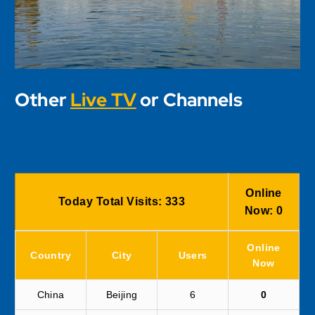
Other
Live TV
or Channels
Online
Today Total Visits:
333
Now:
0
Online
Country
City
Users
Now
China
Beijing
6
0