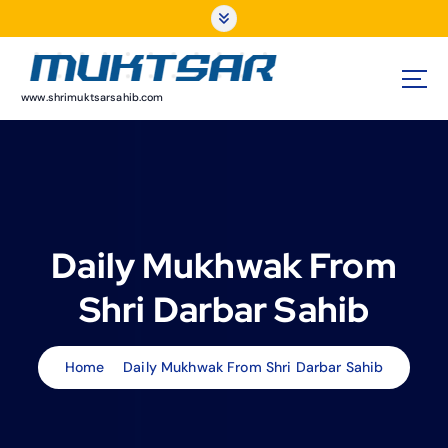
S
k
i
p
t
www.shrimuktsarsahib.com
o
c
o
n
t
e
Daily Mukhwak From
n
t
Shri Darbar Sahib
Home
Daily Mukhwak From Shri Darbar Sahib