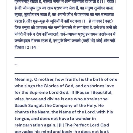
प्रेम बनाए रखता है, उसका जगत में आना कामयाब हो जाता है।1। रहाउ।
हे माँ! जो मनुष्य गुरु का साथ प्राप्त कर लेता है, वह मनुष्य सुजीवन वाला,
सुघड़, शूरवीर बन जाता है, वह अपनी जीभ से परमात्मा का नाम उच्चारता
रहता है, और मुड़-मुड़ के जूनियों में नहीं भटकता।1। हे नानक! (कह:)
जिस मनुष्य को परमात्मा संत जनों के पल्ले से लगा देता है, उसे संत जनों की
संगति में नर्क व रोग नहीं व्याप्तते, सर्व-व्यापक प्रभु हर समय उसके मन में
उसके हृदय में बसा रहता है, प्रभु के बिना उसको (कहीं भी) कोई और नहीं
दिखता।2।14।
…
Meaning: O mother, how fruitful is the birth of one
who sings the Glories of God, and enshrines love
for the Supreme Lord God. ||1||Pause|| Beautiful,
wise, brave and divine is one who obtains the
Saadh Sangat, the Company of the Holy. He
chants the Naam, the Name of the Lord, with his
tongue, and does not have to wander in
reincarnation again. ||1|| The Perfect Lord God
pervades his mind and body; he does not look