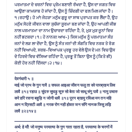
ਪਰਮਾਤਮਾ ਦੇ ਚਰਨਾਂ ਵਿਚ ਪ੍ਰੇਮ ਬਣਾਈ ਰੱਖਦਾ ਹੈ, ਉਸ ਦਾ ਜਗਤ ਵਿਚ
ਆਉਣਾ ਕਾਮਯਾਬ ਹੋ ਜਾਂਦਾ ਹੈ, ਉਸ ਨੂੰ ਜ਼ਿੰਦਗੀ ਦਾ ਫਲ ਮਿਲ ਜਾਂਦਾ ਹੈ।
੧।ਰਹਾਉ। ਹੇ ਮਾਂ! ਜੇਹੜਾ ਮਨੁੱਖ ਗੁਰੂ ਦਾ ਸਾਥ ਪ੍ਰਾਪਤ ਕਰ ਲੈਂਦਾ ਹੈ, ਉਹ
ਮਨੁੱਖ ਸੋਹਣੇ ਜੀਵਨ ਵਾਲਾ ਸੁਚੱਜਾ ਸੂਰਮਾ ਬਣ ਜਾਂਦਾ ਹੈ, ਉਹ ਆਪਣੀ ਜੀਭ
ਨਾਲ ਪਰਮਾਤਮਾ ਦਾ ਨਾਮ ਉਚਾਰਦਾ ਰਹਿੰਦਾ ਹੈ, ਤੇ, ਮੁੜ ਮੁੜ ਜੂਨਾਂ ਵਿਚ
ਨਹੀਂ ਭਟਕਦਾ।੧। ਹੇ ਨਾਨਕ! ਆਖ-) ਜਿਸ ਮਨੁੱਖ ਨੂੰ ਪਰਮਾਤਮਾ ਸੰਤ
ਜਨਾਂ ਦੇ ਲੜ ਲਾ ਦੇਂਦਾ ਹੈ, ਉਸ ਨੂੰ ਸੰਤ ਜਨਾਂ ਦੀ ਸੰਗਤਿ ਵਿਚ ਨਰਕ ਤੇ ਰੋਗ
ਨਹੀਂ ਵਿਆਪਦੇ, ਸਰਬ-ਵਿਆਪਕ ਪ੍ਰਭੂ ਹਰ ਵੇਲੇ ਉਸ ਦੇ ਮਨ ਵਿਚ ਉਸ
ਦੇ ਹਿਰਦੇ ਵਿਚ ਵੱਸਿਆ ਰਹਿੰਦਾ ਹੈ, ਪ੍ਰਭੂ ਤੋਂ ਬਿਨਾ ਉਸ ਨੂੰ (ਕਿਤੇ ਭੀ)
ਕੋਈ ਹੋਰ ਨਹੀਂ ਦਿੱਸਦਾ।੨।੧੪।
देवगंधारी ५ ॥
माई जो प्रभ के गुन गावै ॥ सफल आइआ जीवन फलु ता को पारब्रहम लिव
लावै ॥१॥ रहाउ ॥ सुंदरु सुघड़ु सूरु सो बेता जो साधू संगु पावै ॥ नामु उचारु
करे हरि रसना बहुड़ि न जोनी धावै ॥१॥ पूरन ब्रहमु रविआ मन तन महि
आन न द्रिसटी आवै ॥ नरक रोग नही होवत जन संगि नानक जिसु लड़ि
लावै ॥२॥१४॥
अर्थ: हे माँ! जो मनुष्य परमात्मा के गुण गाता रहता है, परमात्मा के चरणों में