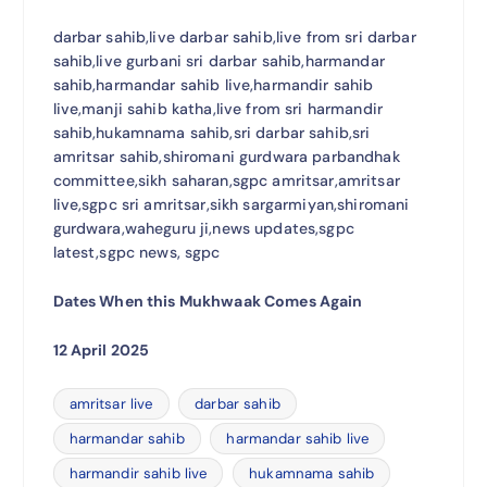
darbar sahib,live darbar sahib,live from sri darbar
sahib,live gurbani sri darbar sahib,harmandar
sahib,harmandar sahib live,harmandir sahib
live,manji sahib katha,live from sri harmandir
sahib,hukamnama sahib,sri darbar sahib,sri
amritsar sahib,shiromani gurdwara parbandhak
committee,sikh saharan,sgpc amritsar,amritsar
live,sgpc sri amritsar,sikh sargarmiyan,shiromani
gurdwara,waheguru ji,news updates,sgpc
latest,sgpc news, sgpc
Dates When this Mukhwaak Comes Again
12 April 2025
amritsar live
darbar sahib
harmandar sahib
harmandar sahib live
harmandir sahib live
hukamnama sahib