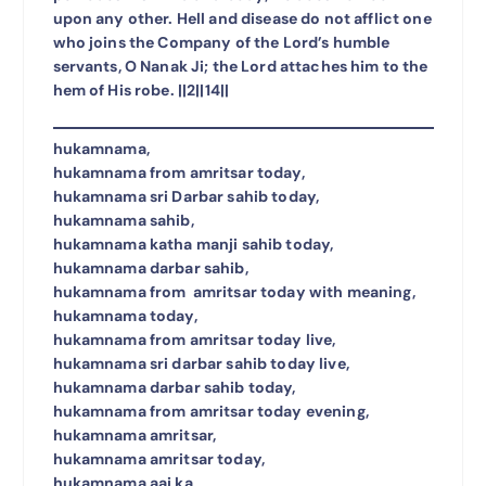
upon any other. Hell and disease do not afflict one
who joins the Company of the Lord’s humble
servants, O Nanak Ji; the Lord attaches him to the
hem of His robe. ||2||14||
hukamnama,
hukamnama from amritsar today,
hukamnama sri Darbar sahib today,
hukamnama sahib,
hukamnama katha manji sahib today,
hukamnama darbar sahib,
hukamnama from amritsar today with meaning,
hukamnama today,
hukamnama from amritsar today live,
hukamnama sri darbar sahib today live,
hukamnama darbar sahib today,
hukamnama from amritsar today evening,
hukamnama amritsar,
hukamnama amritsar today,
hukamnama aaj ka,