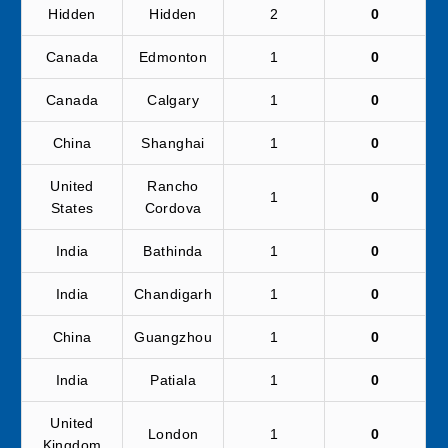
Hidden
Hidden
2
0
Canada
Edmonton
1
0
Canada
Calgary
1
0
China
Shanghai
1
0
United
Rancho
1
0
States
Cordova
India
Bathinda
1
0
India
Chandigarh
1
0
China
Guangzhou
1
0
India
Patiala
1
0
United
London
1
0
Kingdom