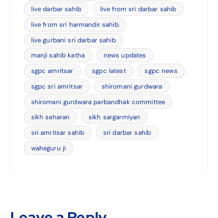
live darbar sahib
live from sri darbar sahib
live from sri harmandir sahib
live gurbani sri darbar sahib
manji sahib katha
news updates
sgpc amritsar
sgpc latest
sgpc news
sgpc sri amritsar
shiromani gurdwara
shiromani gurdwara parbandhak committee
sikh saharan
sikh sargarmiyan
sri amritsar sahib
sri darbar sahib
waheguru ji
Leave a Reply