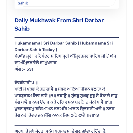
Sahib
Daily Mukhwak From Shri Darbar
Sahib
Hukamnama | Sri Darbar Sahib | Hukamnama Sri
Darbar Sahib Today |
ਸੱਚਖੰਡ ਸ੍ਰੀ ਹਰਿਮੰਦਰ ਸਾਹਿਬ ਸ੍ਰੀ ਅੰਮ੍ਰਿਤਸਰ ਸਾਹਿਬ ਜੀ ਤੋਂ ਅੱਜ
ਦਾ ਅੰਮ੍ਰਿਤ ਵੇਲੇ ਦਾ ਮੁੱਖਵਾਕ
ਅੰਗ :- 531
ਦੇਵਗੰਧਾਰੀ ੫ ॥
ਮਾਈ ਜੋ ਪ੍ਰਭ ਕੇ ਗੁਨ ਗਾਵੈ ॥ ਸਫਲ ਆਇਆ ਜੀਵਨ ਫਲੁ ਤਾ ਕੋ
ਪਾਰਬ੍ਰਹਮ ਲਿਵ ਲਾਵੈ ॥੧॥ ਰਹਾਉ ॥ ਸੁੰਦਰੁ ਸੁਘੜੁ ਸੂਰੁ ਸੋ ਬੇਤਾ ਜੋ ਸਾਧੂ
ਸੰਗੁ ਪਾਵੈ ॥ ਨਾਮੁ ਉਚਾਰੁ ਕਰੇ ਹਰਿ ਰਸਨਾ ਬਹੁੜਿ ਨ ਜੋਨੀ ਧਾਵੈ ॥੧॥
ਪੂਰਨ ਬ੍ਰਹਮੁ ਰਵਿਆ ਮਨ ਤਨ ਮਹਿ ਆਨ ਨ ਦ੍ਰਿਸਟੀ ਆਵੈ ॥ ਨਰਕ
ਰੋਗ ਨਹੀ ਹੋਵਤ ਜਨ ਸੰਗਿ ਨਾਨਕ ਜਿਸੁ ਲੜਿ ਲਾਵੈ ॥੨॥੧੪॥
ਅਰਥ: ਹੇ ਮਾਂ! ਜੇਹੜਾ ਮਨੁੱਖ ਪਰਮਾਤਮਾ ਦੇ ਗੁਣ ਗਾਂਦਾ ਰਹਿੰਦਾ ਹੈ,