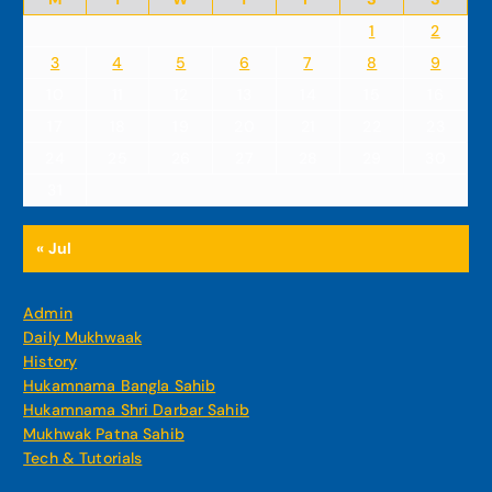
1
2
3
4
5
6
7
8
9
10
11
12
13
14
15
16
17
18
19
20
21
22
23
24
25
26
27
28
29
30
31
« Jul
Admin
Daily Mukhwaak
History
Hukamnama Bangla Sahib
Hukamnama Shri Darbar Sahib
Mukhwak Patna Sahib
Tech & Tutorials