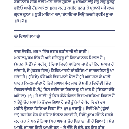
ਬਰੀ ਨਾਰਿ ਸੰਗਿ ਭਈ ਆਗੈ ਸਜਨ ਸੁਹੇਲਾ ॥ ਮਰਘਟ ਲਉ ਸਭੁ ਲੋਗੁ ਕੁਟੰਬੁ
ਭਇਓ ਆਗੈ ਹੰਸੁ ਅਕੇਲਾ ॥੩॥ ਕਹਤੁ ਕਬੀਰ ਸੁਨਹੁ ਰੇ ਪ੍ਰਾਨੀ ਪਰੇ ਕਾਲ
ਗ੍ਰਸ ਕੂਆ ॥ ਝੂਠੀ ਮਾਇਆ ਆਪੁ ਬੰਧਾਇਆ ਜਿਉ ਨਲਨੀ ਭ੍ਰਮਿ ਸੂਆ
॥੪॥੨॥
☬ ਵਿਆਖਿਆ ☬
ਰਾਗ ਸੋਰਠਿ, ਘਰ ੧ ਵਿੱਚ ਭਗਤ ਕਬੀਰ ਜੀ ਦੀ ਬਾਣੀ।
ਅਕਾਲ ਪੁਰਖ ਇੱਕ ਹੈ ਅਤੇ ਸਤਿਗੁਰੂ ਦੀ ਕਿਰਪਾ ਨਾਲ ਮਿਲਦਾ ਹੈ।
(ਮਰਨ ਪਿਛੋਂ) ਜੇ ਸਰੀਰj (ਚਿਖਾ ਵਿਚ) ਸਾੜਿਆ ਜਾਏ ਤਾਂ ਇਹ ਸੁਆਹ ਹੋ
ਜਾਂਦਾ ਹੈ, ਜੇ (ਕਬਰ ਵਿਚ) ਟਿਕਿਆ ਰਹੇ ਤਾਂ ਕੀੜਿਆਂ ਦਾ ਦਲ ਇਸ ਨੂੰ ਖਾ
ਜਾਂਦਾ ਹੈ। (ਜਿਵੇਂ) ਕੱਚੇ ਘੜੇ ਵਿਚ ਪਾਣੀ ਪੈਂਦਾ ਹੈ (ਤੇ ਘੜਾ ਗਲ ਕੇ ਪਾਣੀ
ਬਾਹਰ ਨਿਕਲ ਜਾਂਦਾ ਹੈ ਤਿਵੇਂ ਸੁਆਸ ਮੁੱਕ ਜਾਣ ਤੇ ਸਰੀਰ ਵਿਚੋਂ ਭੀ ਜਿੰਦ
ਨਿਕਲ ਜਾਂਦੀ ਹੈ, ਸੋ,) ਇਸ ਸਰੀਰ ਦਾ ਇਤਨਾ ਕੁ ਹੀ ਮਾਣ ਹੈ (ਜਿਤਨਾ ਕੱਚੇ
ਘੜੇ ਦਾ) ॥੧॥ ਹੇ ਭਾਈ! ਤੂੰ ਕਿਸ ਗੱਲੇ ਹੰਕਾਰ ਵਿਚ ਆਫਰਿਆ ਫਿਰਦਾ ਹੈਂ
? ਤੈਨੂੰ ਉਹ ਸਮਾ ਕਿਉਂ ਭੁਲ ਗਿਆ ਹੈ ਜਦੋਂ ਤੂੰ (ਮਾਂ ਦੇ ਪੇਟ ਵਿਚ) ਦਸ
ਮਹੀਨੇ ਉਲਟਾ ਟਿਕਿਆ ਰਿਹਾ ਸੈਂ ? ॥੧॥ ਰਹਾਉ ॥ ਜਿਵੇਂ ਮੱਖੀ (ਫੁੱਲਾਂ
ਦਾ) ਰਸ ਜੋੜ ਜੋੜ ਕੇ ਸ਼ਹਿਦ ਇਕੱਠਾ ਕਰਦੀ ਹੈ, ਤਿਵੇਂ ਮੂਰਖ ਬੰਦੇ ਨੇ ਸਰਫ਼ੇ
ਕਰ ਕਰ ਕੇ ਧਨ ਜੋੜਿਆ (ਪਰ ਆਖ਼ਰ ਉਹ ਬਿਗਾਨਾ ਹੀ ਹੋ ਗਿਆ)। ਮੌਤ
ਆਈ, ਤਾਂ ਸਭ ਇਹੀ ਆਖਦੇ ਹਨ – ਲੈ ਚੱਲੋ, ਲੈ ਚੱਲੋ, ਹੁਣ ਇਹ ਬੀਤ