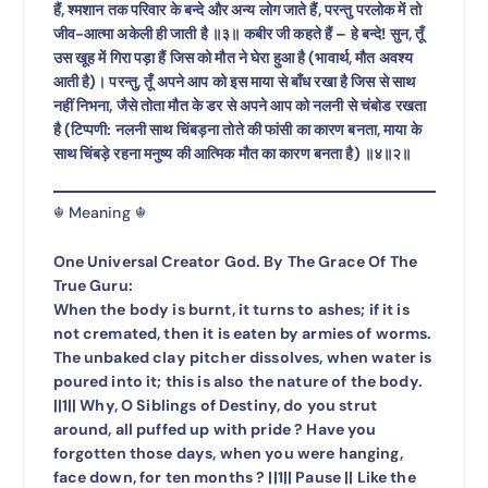
हैं, श्मशान तक परिवार के बन्दे और अन्य लोग जाते हैं, परन्तु परलोक में तो
जीव-आत्मा अकेली ही जाती है ॥३॥ कबीर जी कहते हैं – हे बन्दे! सुन, तूँ
उस खूह में गिरा पड़ा हैं जिस को मौत ने घेरा हुआ है (भावार्थ, मौत अवश्य
आती है)। परन्तु, तूँ अपने आप को इस माया से बाँध रखा है जिस से साथ
नहीं निभना, जैसे तोता मौत के डर से अपने आप को नलनी से चंबोड रखता
है (टिप्पणी: नलनी साथ चिंबड़ना तोते की फांसी का कारण बनता, माया के
साथ चिंबड़े रहना मनुष्य की आत्मिक मौत का कारण बनता है) ॥४॥२॥
☬ Meaning ☬
One Universal Creator God. By The Grace Of The
True Guru:
When the body is burnt, it turns to ashes; if it is
not cremated, then it is eaten by armies of worms.
The unbaked clay pitcher dissolves, when water is
poured into it; this is also the nature of the body.
||1|| Why, O Siblings of Destiny, do you strut
around, all puffed up with pride ? Have you
forgotten those days, when you were hanging,
face down, for ten months ? ||1|| Pause || Like the