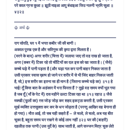
परे काल ग्रस कूआ ॥ झूठी माइआ आपु बंधाइआ जिउ नलनी भ्रमि सूआ ॥
४॥२॥
☬ अर्थ ☬
राग सोरठि, घर १ में भगत कबीर जी की बाणी।
अकाल पुरख एक है और सतिगुरू की कृपा द्वारा मिलता है।
(मरने के बाद) अगर शरीर (चित्ता में) जलाया जाए तो वह राख हो जाता है,
अगर (कबर में) टिका रहे तो चींटियों का दल इस को खा जाता है। (जैसे)
कच्चे घड़े में पानी पड़ता है (और घड़ा गल कर पानी बाहर निकल जाता है
उसी प्रकार स्वास ख़त्म हो जाने पर शरीर में से भी जिंद बाहर निकल जाती
है, सो,) इस शरीर का इतना सा ही मान है (जितना कच्चे घड़े का) ॥१॥ हे
भाई! तूँ किस बात के अहंकार में भरा फिरता हैं ? तुझे वह समय क्यों भूल गया
है जब तूँ (माँ के पेट में) दस महीने उल्टा टिका रहा था ॥१॥ रहाउ ॥ जैसे
मक्खी (फूलों का) रस जोड़ जोड़ कर शहद इकट्ठा करती है, उसी प्रकार
मूर्ख व्यक्ति उत्तसुक्ता कर कर के धन जोड़ता है (परन्तु आखिर वह बेगाना ही
हो गया)। मौत आई, तो सब यही कहते हैं – ले चलो, ले चलो, अब यह बीत
चूका है, बहुता समय घर रखने से कोई लाभ नहीं ॥२॥ घर की (बाहरी)
दहलीज़ तक पत्नी (उस मुर्दे के) साथ जाती है, आगे सज्जन मित्र चुक लेते