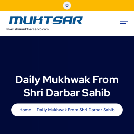
S
k
i
p
t
www.shrimuktsarsahib.com
o
c
o
n
t
e
Daily Mukhwak From
n
t
Shri Darbar Sahib
Home
Daily Mukhwak From Shri Darbar Sahib