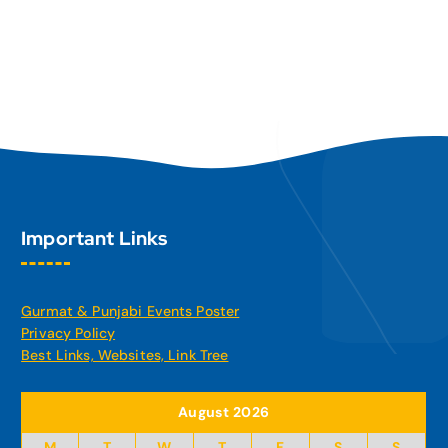
Important Links
Gurmat & Punjabi Events Poster
Privacy Policy
Best Links, Websites, Link Tree
August 2026
M
T
W
T
F
S
S