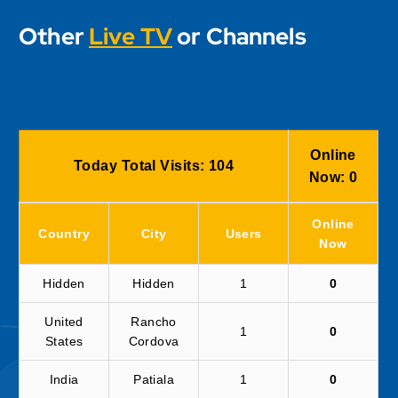
Other
Live TV
or Channels
Online
Today Total Visits:
104
Now:
0
Online
Country
City
Users
Now
Hidden
Hidden
1
0
United
Rancho
1
0
States
Cordova
India
Patiala
1
0