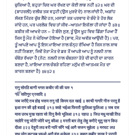
ਚੁਕਿਆ ਹੈ, ਬਹੁਤਾ ਚਿਰ ਘਰ ਰੱਖਣ ਦਾ ਕੋਈ ਲਾਭ ਨਹੀਂ ॥੨॥ ਘਰ ਦੀ
(ਬਾਹਰਲੀ) ਦਲੀਜ਼ ਤਕ ਵਹੁਟੀ (ਉਸ ਮੁਰਦੇ ਦੇ) ਨਾਲ ਜਾਂਦੀ ਹੈ, ਅਗਾਂਹ
ਸੱਜਣ ਮਿੱਤਰ ਚੁੱਕ ਲੈਂਦੇ ਹਨ, ਮਸਾਣਾਂ ਤਕ ਪਰਵਾਰ ਦੇ ਬੰਦੇ ਤੇ ਹੋਰ ਲੋਕ
ਜਾਂਦੇ ਹਨ, ਪਰ ਪਰਲੋਕ ਵਿਚ ਤਾਂ ਜੀਵ-ਆਤਮਾ ਇਕੱਲਾ ਹੀ ਜਾਂਦਾ ਹੈ ॥੩॥
ਕਬੀਰ ਜੀ ਆਖਦੇ ਹਨ – ਹੇ ਬੰਦੇ! ਸੁਣ, ਤੂੰ ਉਸ ਖੂਹ ਵਿਚ ਡਿੱਗਾ ਪਿਆ ਹੈਂ
ਜਿਸ ਨੂੰ ਮੌਤ ਨੇ ਘੇਰਿਆ ਹੋਇਆ ਹੈ (ਭਾਵ, ਮੌਤ ਅਵੱਸ਼ ਆਉਂਦੀ ਹੈ)। ਪਰ,
ਤੂੰ ਆਪਣੇ ਆਪ ਨੂੰ ਇਸ ਮਾਇਆ ਨਾਲ ਬੰਨ੍ਹ ਰੱਖਿਆ ਹੈ ਜਿਸ ਨਾਲ ਸਾਥ
ਨਹੀਂ ਨਿਭਣਾ, ਜਿਵੇਂ ਤੋਤਾ ਮੌਤ ਦੇ ਡਰ ਤੋਂ ਆਪਣੇ ਆਪ ਨੂੰ ਨਲਨੀ ਨਾਲ
ਚੰਬੋੜ ਰੱਖਦਾ ਹੈ (ਨੋਟ: ਨਲਨੀ ਨਾਲ ਚੰਬੜਨਾ ਤੋਤੇ ਦੀ ਫਾਹੀ ਦਾ ਕਾਰਨ
ਬਣਦਾ ਹੈ, ਮਾਇਆ ਨਾਲ ਚੰਬੜੇ ਰਹਿਣਾ ਮਨੁੱਖ ਦੀ ਆਤਮਕ ਮੌਤ ਦਾ
ਕਾਰਨ ਬਣਦਾ ਹੈ) ॥੪॥੨॥
रागु सोरठि बाणी भगत कबीर जी की घरु १
ੴ सतिगुर प्रसादि ॥
जब जरीऐ तब होइ भसम तनु रहै किरम दल खाई ॥ काची गागरि नीरु परतु है
इआ तन की इहै बडाई ॥१॥ काहे भईआ फिरतौ फूलिआ फूलिआ ॥ जब दस
मास उरध मुख रहता सो दिनु कैसे भूलिआ ॥१॥ रहाउ ॥ जिउ मधु माखी तिउ
सठोरि रसु जोरि जोरि धनु कीआ ॥ मरती बार लेहु लेहु करीऐ भूतु रहन किउ
दीआ ॥२॥ देहुरी लउ बरी नारि संगि भई आगै सजन सुहेला ॥ मरघट लउ
सभु लोगु कुट्मबु भइओ आगै हंसु अकेला ॥३॥ कहतु कबीर सुनहु रे प्रानी