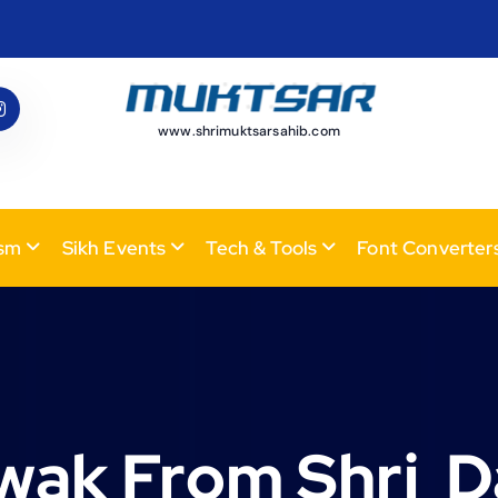
www.shrimuktsarsahib.com
ism
Sikh Events
Tech & Tools
Font Converter
wak From Shri D