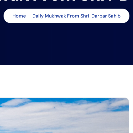
Home
Daily Mukhwak From Shri Darbar Sahib