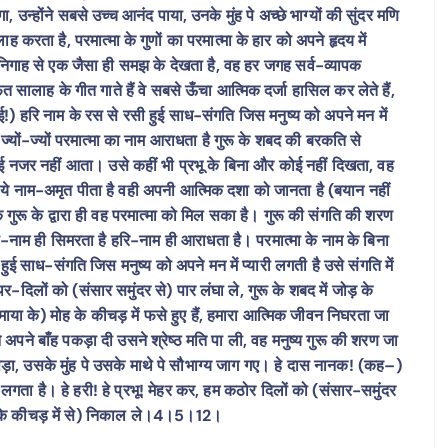
लगा, उन्होंने सबसे उच्च आनंद पाया, उनके मुंह पे अच्छे भाग्यों की सुंदर मणि
 करता है, परमात्मा के गुणों का परमात्मा के हार को अपने हृदय में
ी निगाह से एक जैसा ही समझ के देखता है, वह हर जगह सर्व-व्यापक
 सालाह के गीत गाते हैं वे सबसे ऊँचा आत्मिक दर्जा हासिल कर लेते हैं,
े भाई!) हरि नाम के रस से रसी हुई साध-संगति जिस मनुष्य को अपने मन में
्य ज्यों-ज्यों परमात्मा का नाम आराधता है गुरू के शबद की बरकति से
 नजर नहीं आता। उसे कहीं भी प्रभू के बिना और कोई नहीं दिखता, वह
 ये नाम-अमृत पीता है वही अपनी आत्मिक दशा को जानता है (बयान नहीं
 गुरू के द्वारा ही वह परमात्मा को मिल सका है। गुरू की संगति की शरण
ी-नाम ही सिमरता है हरि-नाम ही आराधता है। परमात्मा के नाम के बिना
ई साध-संगति जिस मनुष्य को अपने मन में प्यारी लगती है उसे संगति में
थर-दिलों को (संसार समुंदर से) पार लंघा ले, गुरू के शबद में जोड़ के
 (माया के) मोह के कीचड़ में फसे हुए हैं, हमारा आत्मिक जीवन निघरता जा
ने अपने बाँह पकड़ा दी उसने श्रेष्ठ मति पा ली, वह मनुष्य गुरू की शरण जा
ड़ा, उसके मुंह पे उसके माथे पे सौभाग्य जाग गए। हे दास नानक! (कह–)
 लगता है। हे हरी! हे प्रभू! मेहर कर, हम कठोर दिलों को (संसार-समुंदर
 (मोह के कीचड़ में से) निकाल ले।4।5।12।