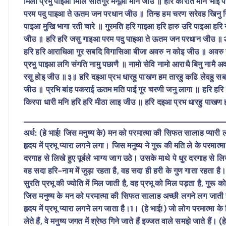
मिली प्रभु पाइआ मिलि सतिगुर मनूआ मान जीउ ॥ हरि कीरति मनि भाई
परम पदु पाइआ ते ऊतम जन परधान जीउ ॥ तिन्ह हम चरण सरेवह खिनु 
पाइआ मुखि भागा रती चारे ॥ गुरमति हरि गाइआ हरि हारु उरि पाइआ हरि
जीउ ॥ हरि हरि जसु गाइआ परम पदु पाइआ ते ऊतम जन परधान जीउ ॥२॥
हरि हरि आराधिआ गुर सबदि विगासिआ बीजा अवरु न कोइ जीउ ॥ अवरु न को
प्रभु पाइआ लगि संगति नामु पछाणै ॥ नामो सेवि नामो आराधै बिनु नाम
रसु होइ जीउ ॥३॥ हरि दइआ प्रभ धारहु पाखण हम तारहु कढि लेवहु सबद
जीउ ॥ प्रभि बांह पकराई ऊतम मति पाई गुर चरणी जनु लागा ॥ हरि ह
किरपा धारी मनि हरि हरि मीठा लाइ जीउ ॥ हरि दइआ प्रभ धारहु पा
अर्थ: (हे भाई! जिस मनुष्य के) मन को परमात्मा की सिफत सालाह प्या
हृदय में प्रभू प्यारा लगने लगा। जिस मनुष्य ने गुरू की मति ले के परमात
दरगाह से लिखे हुए पूर्बले भाग्य जाग उठे। उसके माथे पे धुर दरगाह से ल
वह सदा हरि-नाम में जुड़ा रहता है, वह सदा ही हरी के गुण गाता रहता ह
सुरति प्रभू की ज्योति में मिल जाती है, वह प्रभू को मिल पड़ता है, गुरू
जिस मनुष्य के मन को परमात्मा की सिफत सालाह अच्छी लगने लग जाती 
हृदय में प्रभू प्यारा लगने लग जाता है।1। (हे भाई!) जो लोग परमात्मा 
लेते हैं, वे मनुष्य जगत में श्रेष्ठ गिने जाते हैं इज्जत वाले समझे जाते हैं