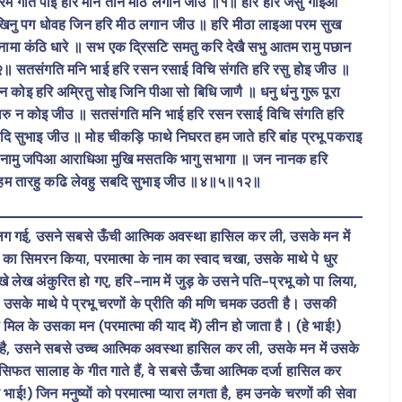
 परम गति पाई हरि मनि तनि मीठ लगान जीउ ॥१॥ हरि हरि जसु गाइआ
खिनु पग धोवह जिन हरि मीठ लगान जीउ ॥ हरि मीठा लाइआ परम सुख
 नामा कंठि धारे ॥ सभ एक द्रिसटि समतु करि देखै सभु आतम रामु पछान
 सतसंगति मनि भाई हरि रसन रसाई विचि संगति हरि रसु होइ जीउ ॥
इ हरि अम्रितु सोइ जिनि पीआ सो बिधि जाणै ॥ धनु धंनु गुरू पूरा
ै अवरु न कोइ जीउ ॥ सतसंगति मनि भाई हरि रसन रसाई विचि संगति हरि
ि सुभाइ जीउ ॥ मोह चीकड़ि फाथे निघरत हम जाते हरि बांह प्रभू पकराइ
रि नामु जपिआ आराधिआ मुखि मसतकि भागु सभागा ॥ जन नानक हरि
खण हम तारहु कढि लेवहु सबदि सुभाइ जीउ ॥४॥५॥१२॥
री लग गई, उसने सबसे ऊँची आत्मिक अवस्था हासिल कर ली, उसके मन में
्मा का सिमरन किया, परमात्मा के नाम का स्वाद चखा, उसके माथे पे धुर
िखे लेख अंकुरित हो गए, हरि-नाम में जुड़ के उसने पति-प्रभू को पा लिया,
ै। उसके माथे पे प्रभू चरणों के प्रीति की मणि चमक उठती है। उसकी
 को मिल के उसका मन (परमात्मा की याद में) लीन हो जाता है। (हे भाई!)
है, उसने सबसे उच्च आत्मिक अवस्था हासिल कर ली, उसके मन में उसके
के सिफत सालाह के गीत गाते हैं, वे सबसे ऊँचा आत्मिक दर्जा हासिल कर
। (हे भाई!) जिन मनुष्यों को परमात्मा प्यारा लगता है, हम उनके चरणों की सेवा