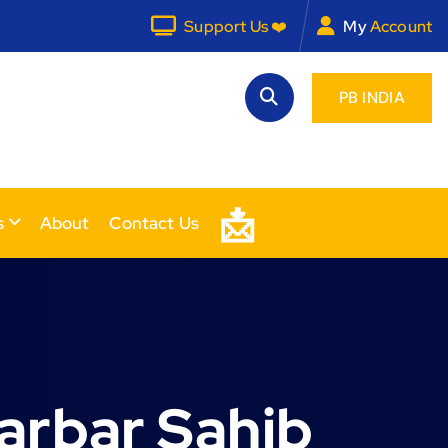
Support Us ❤️
My
Account
PB INDIA
📩
s
About
Contact Us
arbar Sahib