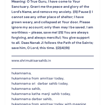
Meaning: O True Guru, I have come to Your
Sanctuary. Grant me the peace and glory of the
Lord’s Name, and remove my anxiety. ||1|| Pause || I
cannot see any other place of shelter; I have
grown weary, and collapsed at Your door. Please
ignore my account; only then may I be saved. I am
worthless – please, save me! ||1|| You are always
forgiving, and always merciful; You give support
to all. Daas Nanak Ji follows the Path of the Saints;
save him, O Lord, this time. ||2||4||9||
www.shrimuktsarsahib.in
hukamnama,
hukamnama from amritsar today,
hukamnama sri darbar sahib today,
hukamnama sahib,
hukamnama katha manji sahib today,
hukamnama darbar sahib,
hukamnama from amritsar today with meaning,