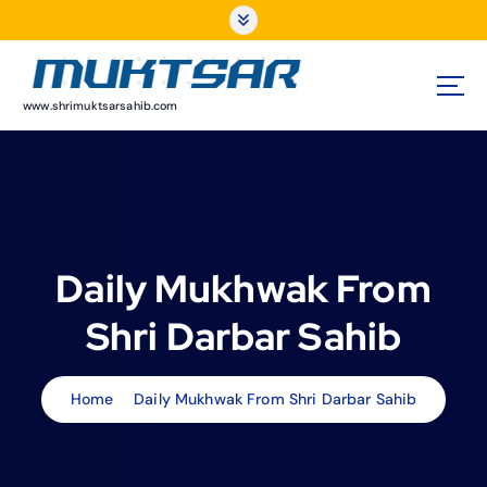
S
k
i
p
t
www.shrimuktsarsahib.com
o
c
o
n
t
e
Daily Mukhwak From
n
t
Shri Darbar Sahib
Home
Daily Mukhwak From Shri Darbar Sahib