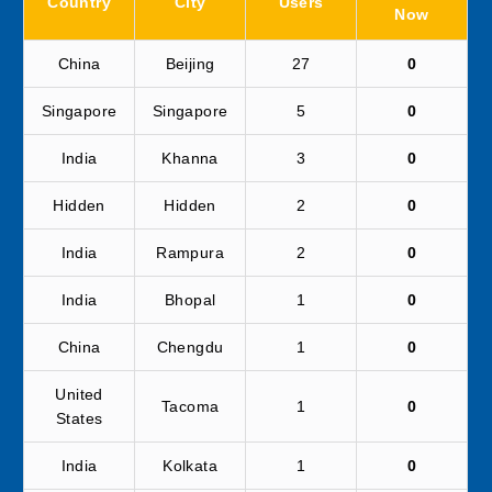
Country
City
Users
Now
China
Beijing
27
0
Singapore
Singapore
5
0
India
Khanna
3
0
Hidden
Hidden
2
0
India
Rampura
2
0
India
Bhopal
1
0
China
Chengdu
1
0
United
Tacoma
1
0
States
India
Kolkata
1
0