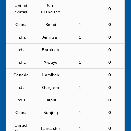
United
San
1
0
States
Francisco
China
Benxi
1
0
India
Amritsar
1
0
India
Bathinda
1
0
India
Alwaye
1
0
Canada
Hamilton
1
0
India
Gurgaon
1
0
India
Jaipur
1
0
China
Nanjing
1
0
United
Lancaster
1
0