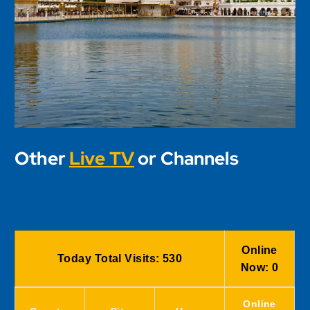
Other
Live TV
or Channels
Online
Today Total Visits:
530
Now:
0
Online