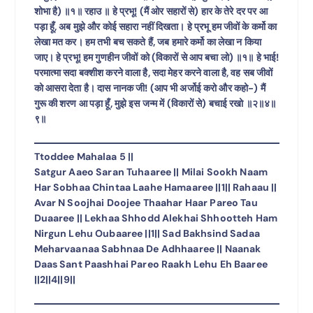
शोभा है) ॥१॥ रहाउ ॥ हे प्रभू! (मैं ओर सहारों से) हार के तेरे दर पर आ
पड़ा हूँ, अब मुझे और कोई सहारा नहीं दिखता। हे प्रभू हम जीवों के कर्मो का
लेखा मत कर। हम तभी बच सकते हैं, जब हमारे कर्मो का लेखा न किया
जाए। हे प्रभू! हम गुणहीन जीवों को (विकारों से आप बचा लो) ॥१॥ हे भाई!
परमात्मा सदा बक्शीश करने वाला है, सदा मेहर करने वाला है, वह सब जीवों
को आसरा देता है। दास नानक जी! (आप भी अर्जोई करो और कहो-) मैं
गुरू की शरण आ पड़ा हूँ, मुझे इस जन्म में (विकारों से) बचाई रखो ॥२॥४॥
९॥
Ttoddee Mahalaa 5 ||
Satgur Aaeo Saran Tuhaaree || Milai Sookh Naam
Har Sobhaa Chintaa Laahe Hamaaree ||1|| Rahaau ||
Avar N Soojhai Doojee Thaahar Haar Pareo Tau
Duaaree || Lekhaa Shhodd Alekhai Shhootteh Ham
Nirgun Lehu Oubaaree ||1|| Sad Bakhsind Sadaa
Meharvaanaa Sabhnaa De Adhhaaree || Naanak
Daas Sant Paashhai Pareo Raakh Lehu Eh Baaree
||2||4||9||