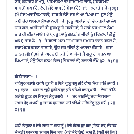
ਕਰ, ਤੇਰੇ ਦਰ ਤੋਂ ਮੈਨੂੰ) ਪਰਮਾਤਮਾ ਦਾ ਨਾਮ ਮਿਲ ਜਾਏ, (ਇਹੀ ਮੇਰੇ
ਵਾਸਤੇ) ਸੁਖ (ਹੈ, ਇਹੀ ਮੇਰੇ ਵਾਸਤੇ) ਸੋਭਾ (ਹੈ) ॥੧॥ ਰਹਾਉ ॥ ਹੇ ਪ੍ਰਭੂ!
(ਮੈਂ ਹੋਰ ਆਸਰਿਆਂ ਵਲੋਂ) ਹਾਰ ਕੇ ਤੇਰੇ ਦਰ ਤੇ ਆ ਪਿਆ ਹਾਂ, ਹੁਣ ਮੈਨੂੰ
ਕੋਈ ਹੋਰ ਆਸਰਾ ਸੁੱਝਦਾ ਨਹੀਂ। ਹੇ ਪ੍ਰਭੂ ਅਸਾਂ ਜੀਵਾਂ ਦੇ ਕਰਮਾਂ ਦਾ ਲੇਖਾ
ਨਾਹ ਕਰ, ਅਸੀਂ ਤਦੋਂ ਹੀ ਸੁਰਖ਼ਰੂ ਹੋ ਸਕਦੇ ਹਾਂ, ਜੇ ਸਾਡੇ ਕਰਮਾਂ ਦਾ ਲੇਖਾ
ਨਾਹ ਹੀ ਕੀਤਾ ਜਾਏ। ਹੇ ਪ੍ਰਭੂ! ਸਾਨੂੰ ਗੁਣਹੀਨ ਜੀਵਾਂ ਨੂੰ (ਵਿਕਾਰਾਂ ਤੋਂ ਤੂੰ
ਆਪ) ਬਚਾ ਲੈ ॥੧॥ ਹੇ ਭਾਈ! ਪਰਮਾਤਮਾ ਸਦਾ ਬਖ਼ਸ਼ਸ਼ ਕਰਨ ਵਾਲਾ ਹੈ,
ਸਦਾ ਮੇਹਰ ਕਰਨ ਵਾਲਾ ਹੈ, ਉਹ ਸਭ ਜੀਵਾਂ ਨੂੰ ਆਸਰਾ ਦੇਂਦਾ ਹੈ। ਦਾਸ
ਨਾਨਕ ਜੀ! (ਤੁਸੀ ਭੀ ਅਰਜ਼ੋਈ ਕਰੋ ਤੇ ਆਖੋ-) ਮੈਂ ਗੁਰੂ ਦੀ ਸਰਨ ਆ
ਪਿਆ ਹਾਂ, ਮੈਨੂੰ ਇਸ ਜਨਮ ਵਿਚ (ਵਿਕਾਰਾਂ ਤੋਂ) ਬਚਾਈ ਰੱਖੋ ॥੨॥੪॥੯॥
टोडी महला ५ ॥
सतिगुर आइओ सरणि तुहारी ॥ मिलै सूखु नामु हरि सोभा चिंता लाहि हमारी ॥
१॥ रहाउ ॥ अवर न सूझै दूजी ठाहर हारि परिओ तउ दुआरी ॥ लेखा छोडि
अलेखै छूटह हम निरगुन लेहु उबारी ॥१॥ सद बखसिंदु सदा मिहरवाना
सभना देइ अधारी ॥ नानक दास संत पाछै परिओ राखि लेहु इह बारी ॥२॥
४॥९॥
अर्थ: हे गुरू! मैं तेरी शरण में आया हूँ। मेरी चिंता दूर कर (मेहर कर, तेरे दर
से मुझे) परमात्मा का नाम मिल जाए, (यही मेरे लिए) सुख है, (यही मेरे लिए)